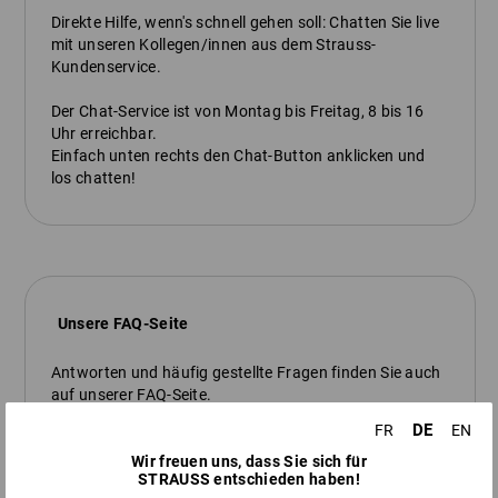
Direkte Hilfe, wenn's schnell gehen soll: Chatten Sie live
mit unseren Kollegen/innen aus dem Strauss-
Kundenservice.
Der Chat-Service ist von Montag bis Freitag, 8 bis 16
Uhr erreichbar.
Einfach unten rechts den Chat-Button anklicken und
los chatten!
Unsere FAQ-Seite
Antworten und häufig gestellte Fragen finden Sie auch
auf unserer FAQ-Seite.
DE
FR
EN
zur FAQ-Seite
Wir freuen uns, dass Sie sich für
STRAUSS entschieden haben!