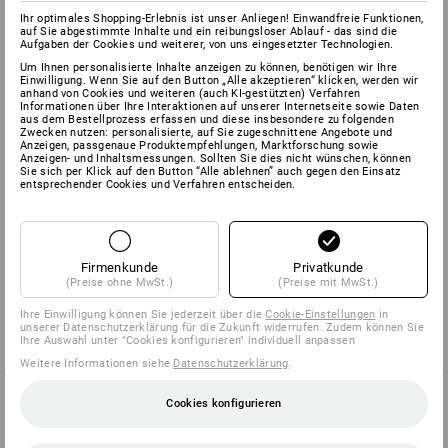
Ihr optimales Shopping-Erlebnis ist unser Anliegen! Einwandfreie Funktionen,
auf Sie abgestimmte Inhalte und ein reibungsloser Ablauf - das sind die
Aufgaben der Cookies und weiterer, von uns eingesetzter Technologien.
Um Ihnen personalisierte Inhalte anzeigen zu können, benötigen wir Ihre
Einwilligung. Wenn Sie auf den Button „Alle akzeptieren“ klicken, werden wir
anhand von Cookies und weiteren (auch KI-gestützten) Verfahren
Service-Center
Informationen über Ihre Interaktionen auf unserer Internetseite sowie Daten
aus dem Bestellprozess erfassen und diese insbesondere zu folgenden
Zwecken nutzen: personalisierte, auf Sie zugeschnittene Angebote und
Bestellungen, Lieferauskünfte,
Anzeigen, passgenaue Produktempfehlungen, Marktforschung sowie
Anzeigen- und Inhaltsmessungen. Sollten Sie dies nicht wünschen, können
Beratung oder Service
Sie sich per Klick auf den Button “Alle ablehnen” auch gegen den Einsatz
für Werbeanbringung:
entsprechender Cookies und Verfahren entscheiden.
Montag bis Freitag
08.00 - 18.00 Uhr
Firmenkunde
Privatkunde
(Preise ohne MwSt.)
(Preise mit MwSt.)
Tel: 01 87 44 95 38
Fax: 01 87 44 95 40
Ihre Einwilligung können Sie jederzeit über die
Cookie-Einstellungen
in
unserer Datenschutzerklärung für die Zukunft widerrufen. Zudem können Sie
info@strauss.fr
Ihre Auswahl unter "Cookies konfigurieren" individuell anpassen
Weitere Informationen siehe
Datenschutzerklärung
.
Cookies konfigurieren
SERVICE 01 87 44 95 38