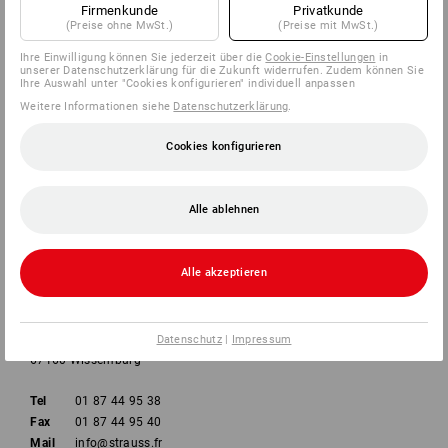
Firmenkunde
Privatkunde
(Preise ohne MwSt.)
(Preise mit MwSt.)
UNTERNEHMEN
Ihre Einwilligung können Sie jederzeit über die
Cookie-Einstellungen
in
unserer Datenschutzerklärung für die Zukunft widerrufen. Zudem können Sie
Ihre Auswahl unter "Cookies konfigurieren" individuell anpassen
INFORMATIONEN
Weitere Informationen siehe
Datenschutzerklärung
.
ZAHLARTEN
Cookies konfigurieren
Alle ablehnen
Alle akzeptieren
Strauss France SAS
44a rue de l'Industrie
Datenschutz
|
Impressum
67160 Wissemburg
Tel
01 87 44 95 38
Fax
01 87 44 95 40
Mail
info@strauss.fr