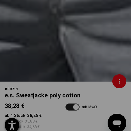
#
89711
e.s. Sweatjacke poly cotton
38,28 €
mit MwSt.
ab 1 Stück:
38,28 €
ab 5 Stück:
35,88 €
ab 20 Stück:
34,68 €