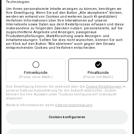
Technologien.
Um Ihnen personalisierte Inhalte anzeigen zu können, benötigen wir
Ihre Einwilligung. Wenn Sie auf den Button „Alle akzeptieren“ klicken,
werden wir anhand von Cookies und weiteren (auch KI-gestützten)
Verfahren Informationen über Ihre Interaktionen auf unserer
Internetseite sowie Daten aus dem Bestellprozess erfassen und diese
insbesondere zu folgenden Zwecken nutzen: personalisierte, auf Sie
zugeschnittene Angebote und Anzeigen, passgenaue
Produktempfehlungen, Marktforschung sowie Anzeigen- und
Inhaltsmessungen. Sollten Sie dies nicht wünschen, können Sie sich
per Klick auf den Button “Alle ablehnen” auch gegen den Einsatz
entsprechender Cookies und Verfahren entscheiden.
Firmenkunde
Privatkunde
(Preise ohne MwSt.)
(Preise mit MwSt.)
Ihre Einwilligung können Sie jederzeit über die
Cookie-Einstellungen
in
unserer Datenschutzerklärung für die Zukunft widerrufen. Zudem
können Sie Ihre Auswahl unter "Cookies konfigurieren" individuell
anpassen
Weitere Informationen siehe
Datenschutzerklärung
.
Cookies konfigurieren