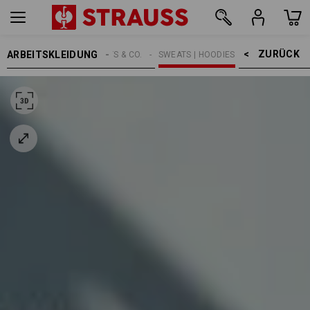
ZURÜCK    >
ARBEITSKLEIDUNG
HERREN
SHIRTS & CO.
SWEATS | HOODIES