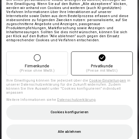
Ihre Einwilligung. Wenn Sie auf den Button „Alle akzeptieren“ klicken,
werden wir anhand von Cookies und weiteren (auch KI-gestützten)
Verfahren Informationen über Ihre Interaktionen auf unserer
Internetseite sowie Daten aus dem Bestellprozess erfassen und diese
insbesondere zu folgenden Zwecken nutzen: personalisierte, auf Sie
zugeschnittene Angebote und Anzeigen, passgenaue
Produktempfehlungen, Marktforschung sowie Anzeigen- und
Inhaltsmessungen. Sollten Sie dies nicht wünschen, können Sie sich
per Klick auf den Button “Alle ablehnen” auch gegen den Einsatz
entsprechender Cookies und Verfahren entscheiden.
Firmenkunde
Privatkunde
(Preise ohne MwSt.)
(Preise mit MwSt.)
Ihre Einwilligung können Sie jederzeit über die
Cookie-Einstellungen
in
unserer Datenschutzerklärung für die Zukunft widerrufen. Zudem
können Sie Ihre Auswahl unter "Cookies konfigurieren" individuell
anpassen
Weitere Informationen siehe
Datenschutzerklärung
.
Cookies konfigurieren
Alle ablehnen