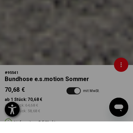
#
95541
Bundhose e.s.motion Sommer
70,68 €
mit MwSt.
ab 1 Stück:
70,68 €
ab 3 Stück:
64,68 €
ab 10 Stück:
58,68 €
Lieferzeit ca. 3-5 Werktage