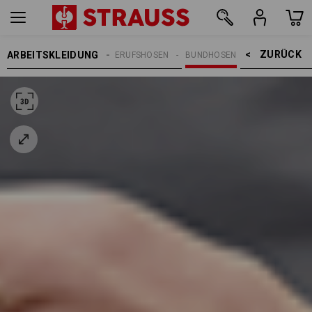
ZURÜCK    >
ARBEITSKLEIDUNG
REN
ARBEITSHOSEN
BERUFSHOSEN
BUNDHOSEN