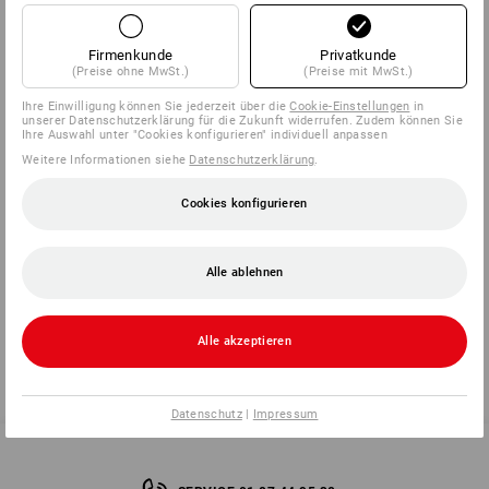
Zurückgesandte Artikel müssen sich im Originalzustand
befinden, d. h.:
Firmenkunde
Privatkunde
Alle Etiketten noch angebracht (innen und außen)
(Preise ohne MwSt.)
(Preise mit MwSt.)
Nicht gewaschen oder getragen
Frei von Flecken, Tierhaaren und Gerüchen
Ihre Einwilligung können Sie jederzeit über die
Cookie-Einstellungen
in
unserer Datenschutzerklärung für die Zukunft widerrufen. Zudem können Sie
Ihre Auswahl unter "Cookies konfigurieren" individuell anpassen
Weitere Informationen siehe
Datenschutzerklärung
.
Hinweis für Bestellungen mit Auftragsnummer beginnend mit
"GE"
Cookies konfigurieren
Sie möchten eine Retoure für einen Auftrag mit
Auftragsnummer beginnend mit "GE" anmelden? Nutzen Sie
Alle ablehnen
bitte unser
Retourenportal
oder wenden Sie sich per E-Mail an
unseren Kundenservice.
Alle akzeptieren
zurück
Datenschutz
|
Impressum