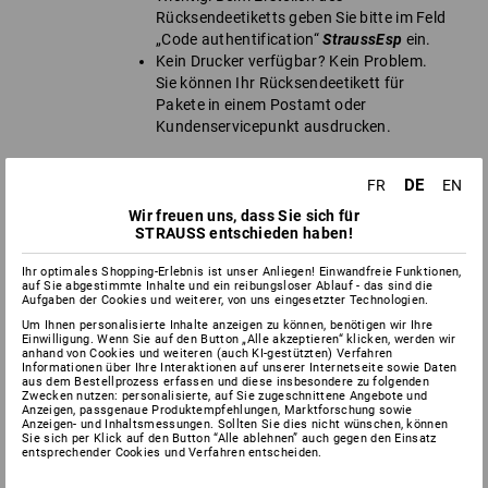
Rücksendeetiketts geben Sie bitte im Feld
„Code authentification“
StraussEsp
ein.
Kein Drucker verfügbar? Kein Problem.
Sie können Ihr Rücksendeetikett für
Pakete in einem Postamt oder
Kundenservicepunkt ausdrucken.
DE
FR
EN
Bringen Sie Ihr Rücksendepaket zum
nächstgelegenen Paketshop
Wir freuen uns, dass Sie sich für
STRAUSS entschieden haben!
Einlieferung quittieren lassen
Beleg als Nachweis für die Rücksendung
Ihr optimales Shopping-Erlebnis ist unser Anliegen! Einwandfreie Funktionen,
aufbewahren
auf Sie abgestimmte Inhalte und ein reibungsloser Ablauf - das sind die
Aufgaben der Cookies und weiterer, von uns eingesetzter Technologien.
Um Ihnen personalisierte Inhalte anzeigen zu können, benötigen wir Ihre
Einwilligung. Wenn Sie auf den Button „Alle akzeptieren“ klicken, werden wir
anhand von Cookies und weiteren (auch KI-gestützten) Verfahren
Informationen über Ihre Interaktionen auf unserer Internetseite sowie Daten
aus dem Bestellprozess erfassen und diese insbesondere zu folgenden
Zwecken nutzen: personalisierte, auf Sie zugeschnittene Angebote und
Bitte beachten:
Anzeigen, passgenaue Produktempfehlungen, Marktforschung sowie
Anzeigen- und Inhaltsmessungen. Sollten Sie dies nicht wünschen, können
Sie sich per Klick auf den Button “Alle ablehnen” auch gegen den Einsatz
Wir können Versandkosten nur übernehmen, wenn Sie
entsprechender Cookies und Verfahren entscheiden.
den oben genannten Prozess befolgen.