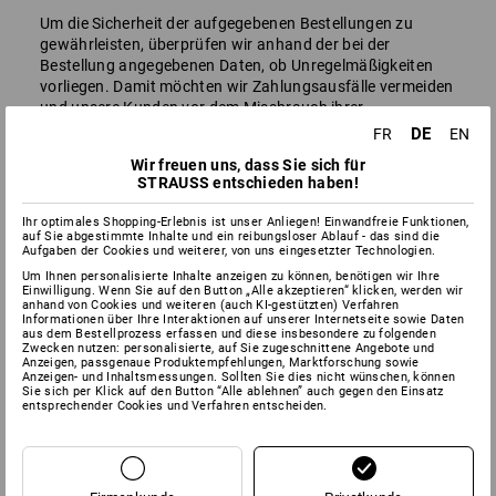
Um die Sicherheit der aufgegebenen Bestellungen zu
gewährleisten, überprüfen wir anhand der bei der
Bestellung angegebenen Daten, ob Unregelmäßigkeiten
vorliegen. Damit möchten wir Zahlungsausfälle vermeiden
und unsere Kunden vor dem Missbrauch ihrer
personenbezogenen Daten schützen. Darüber hinaus
DE
FR
EN
können wir Daten zu verdächtigen Bestellungen oder
Wir freuen uns, dass Sie sich für
Zahlungen nutzen, um unsere Systeme zur
STRAUSS entschieden haben!
Betrugserkennung zu optimieren. Rechtsgrundlage ist
unser berechtigtes Interesse gemäß Art. 6 Abs. 1 lit. f
Ihr optimales Shopping-Erlebnis ist unser Anliegen! Einwandfreie Funktionen,
DSGVO, Betrug zu verhindern und unsere
auf Sie abgestimmte Inhalte und ein reibungsloser Ablauf - das sind die
Aufgaben der Cookies und weiterer, von uns eingesetzter Technologien.
Erkennungssysteme zu verbessern.
Um Ihnen personalisierte Inhalte anzeigen zu können, benötigen wir Ihre
In diesem Zusammenhang verarbeiten wir insbesondere
Einwilligung. Wenn Sie auf den Button „Alle akzeptieren“ klicken, werden wir
anhand von Cookies und weiteren (auch KI-gestützten) Verfahren
Vertrags- und Bestelldaten (z. B. Kaufgegenstand,
Informationen über Ihre Interaktionen auf unserer Internetseite sowie Daten
Namen, Adressen, Kontaktdaten, Zahlungsinformationen)
aus dem Bestellprozess erfassen und diese insbesondere zu folgenden
Zwecken nutzen: personalisierte, auf Sie zugeschnittene Angebote und
sowie gegebenenfalls Nutzungsdaten Ihrer Besuche auf
Anzeigen, passgenaue Produktempfehlungen, Marktforschung sowie
unserer Website (z. B. Dauer, Umfang und technische
Anzeigen- und Inhaltsmessungen. Sollten Sie dies nicht wünschen, können
Sie sich per Klick auf den Button “Alle ablehnen” auch gegen den Einsatz
Informationen zum Endgerät). Darüber hinaus können
entsprechender Cookies und Verfahren entscheiden.
Cookies oder Besucher-IDs verwendet werden, um
Endgeräte bei späteren Besuchen mit einer gewissen
Wahrscheinlichkeit wiederzuerkennen.
Die Überprüfung erfolgt in der Regel automatisiert. Bei