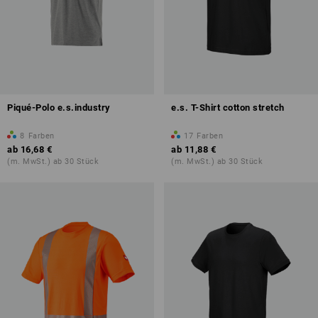
Piqué-Polo e.s.industry
e.s. T-Shirt cotton stretch
8
Farben
17
Farben
ab
16,68 €
ab
11,88 €
(m. MwSt.) ab 30 Stück
(m. MwSt.) ab 30 Stück