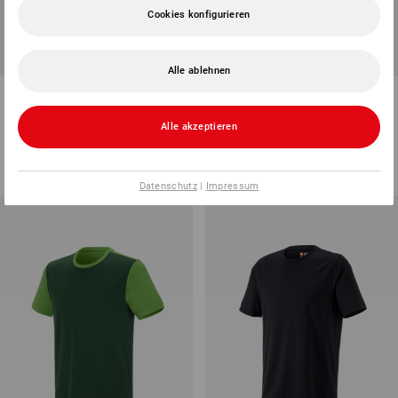
Cookies konfigurieren
Alle ablehnen
e.s. Funktions-T-Shirt poly
e.s. Longsleeve cotton
Silverfresh
Alle akzeptieren
5
Farben
9
Farben
ab
19,08 €
ab
11,40 €
(m. MwSt.) ab 10 Stück
(m. MwSt.) ab 30 Stück
Datenschutz
|
Impressum