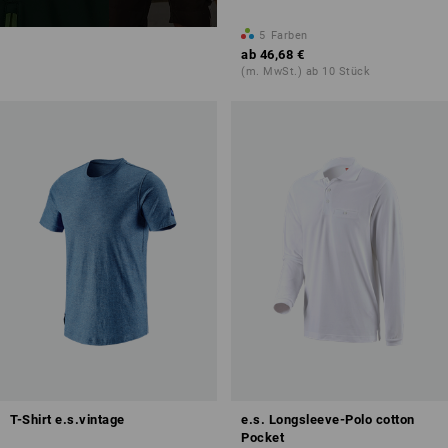
5
Farben
ab
46,68 €
(m. MwSt.) ab 10 Stück
T-Shirt e.s.vintage
e.s. Longsleeve-Polo cotton
Pocket