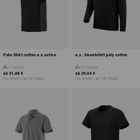
Polo-Shirt cotton e.s.active
e.s. Sweatshirt poly cotton
7
Farben
27
Farben
ab
21,48 €
ab
20,04 €
(m. MwSt.) ab 30 Stück
(m. MwSt.) ab 100 Stück