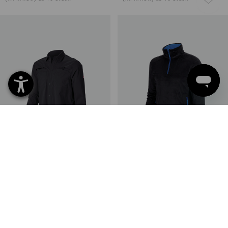
Arbeitshemd e.s.t:aktik,
Troyer Highloft e.s.motion
langarm
2020
4
Farben
8
Farben
ab
39,48 €
ab
41,88 €
(m. MwSt.) ab 10 Stück
(m. MwSt.) ab 10 Stück