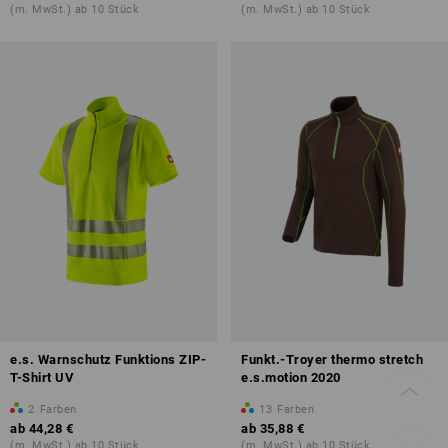
(m. MwSt.) ab 10 Stück
(m. MwSt.) ab 10 Stück
e.s. Warnschutz Funktions ZIP-
Funkt.-Troyer thermo stretch
T-Shirt UV
e.s.motion 2020
2
Farben
13
Farben
ab
44,28 €
ab
35,88 €
(m. MwSt.) ab 10 Stück
(m. MwSt.) ab 10 Stück