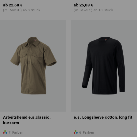
ab
22,68 €
ab
25,08 €
(m. MwSt.) ab 3 Stück
(m. MwSt.) ab 10 Stück
Arbeitshemd e.s.classic,
e.s. Longsleeve cotton, long fit
kurzarm
7
Farben
6
Farben