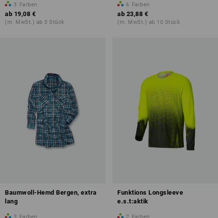
3
Farben
6
Farben
ab
19,08 €
ab
23,88 €
(m. MwSt.) ab 3 Stück
(m. MwSt.) ab 10 Stück
Baumwoll-Hemd Bergen, extra
Funktions Longsleeve
lang
e.s.t:aktik
3
Farben
2
Farben