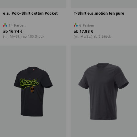
e.s. Polo-Shirt cotton Pocket
T-Shirt e.s.motion ten pure
14
Farben
6
Farben
ab
16,74 €
ab
17,88 €
(m. MwSt.) ab 100 Stück
(m. MwSt.) ab 3 Stück