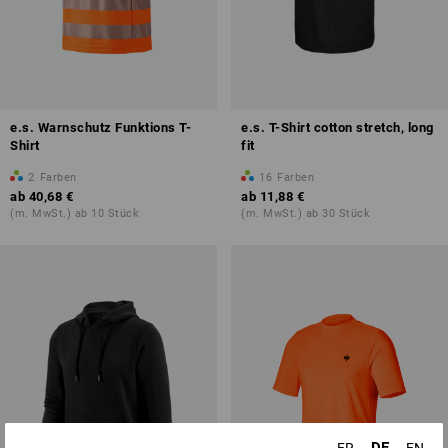
e.s. Warnschutz Funktions T-
e.s. T-Shirt cotton stretch, long
Shirt
fit
2
Farben
16
Farben
ab
40,68 €
ab
11,88 €
(m. MwSt.) ab 10 Stück
(m. MwSt.) ab 30 Stück