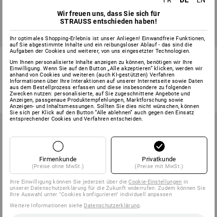
DE
FR
EN
Wir freuen uns, dass Sie sich für
STRAUSS entschieden haben!
Ihr optimales Shopping-Erlebnis ist unser Anliegen! Einwandfreie Funktionen,
auf Sie abgestimmte Inhalte und ein reibungsloser Ablauf - das sind die
Aufgaben der Cookies und weiterer, von uns eingesetzter Technologien.
e.s. Hoody-Sweatshirt poly
Visibility Funktions T-Shirt UV
Um Ihnen personalisierte Inhalte anzeigen zu können, benötigen wir Ihre
cotton
e.s.trail
Einwilligung. Wenn Sie auf den Button „Alle akzeptieren“ klicken, werden wir
anhand von Cookies und weiteren (auch KI-gestützten) Verfahren
19
Farben
2
Farben
Informationen über Ihre Interaktionen auf unserer Internetseite sowie Daten
aus dem Bestellprozess erfassen und diese insbesondere zu folgenden
ab
31,08 €
ab
15,48 €
Zwecken nutzen: personalisierte, auf Sie zugeschnittene Angebote und
(m. MwSt.) ab 30 Stück
(m. MwSt.) ab 10 Stück
Anzeigen, passgenaue Produktempfehlungen, Marktforschung sowie
Anzeigen- und Inhaltsmessungen. Sollten Sie dies nicht wünschen, können
Sie sich per Klick auf den Button “Alle ablehnen” auch gegen den Einsatz
entsprechender Cookies und Verfahren entscheiden.
Firmenkunde
Privatkunde
(Preise ohne MwSt.)
(Preise mit MwSt.)
Ihre Einwilligung können Sie jederzeit über die
Cookie-Einstellungen
in
unserer Datenschutzerklärung für die Zukunft widerrufen. Zudem können Sie
Ihre Auswahl unter "Cookies konfigurieren" individuell anpassen
Weitere Informationen siehe
Datenschutzerklärung
.