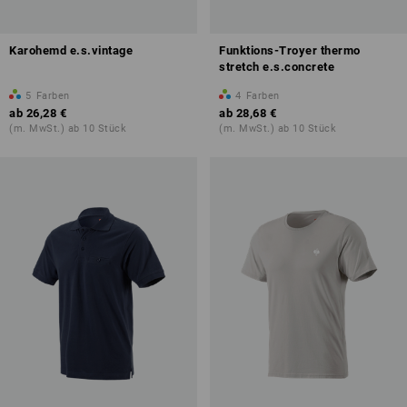
Karohemd e.s.vintage
Funktions-Troyer thermo
stretch e.s.concrete
5
Farben
4
Farben
ab
26,28 €
ab
28,68 €
(m. MwSt.) ab 10 Stück
(m. MwSt.) ab 10 Stück