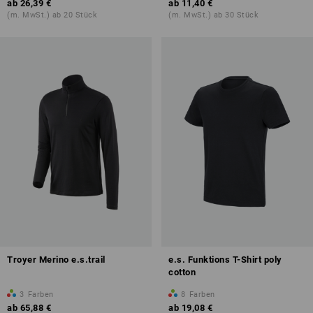
ab
26,39 €
ab
11,40 €
(m. MwSt.) ab 20 Stück
(m. MwSt.) ab 30 Stück
Troyer Merino e.s.trail
e.s. Funktions T-Shirt poly
cotton
3
Farben
8
Farben
ab
65,88 €
ab
19,08 €