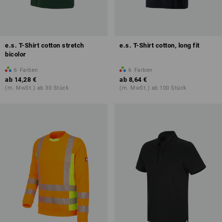
e.s. T-Shirt cotton stretch
e.s. T-Shirt cotton, long fit
bicolor
6
Farben
6
Farben
ab
14,28 €
ab
8,64 €
(m. MwSt.) ab 30 Stück
(m. MwSt.) ab 100 Stück