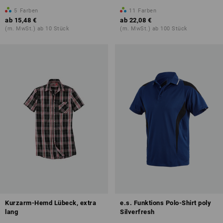
5
Farben
11
Farben
ab
15,48 €
ab
22,08 €
(m. MwSt.) ab 10 Stück
(m. MwSt.) ab 100 Stück
Kurzarm-Hemd Lübeck, extra
e.s. Funktions Polo-Shirt poly
lang
Silverfresh