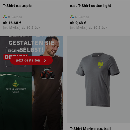
T-Shirt e.s.e:pic
e.s. T-Shirt cotton light
8
Farben
6
Farben
ab
16,68 €
ab
9,48 €
(m. MwSt.) ab 10 Stück
(m. MwSt.) ab 10 Stück
Druck & Stick – ab 1 Stück
GESTALTEN SIE
SELBST!
jetzt gestalten
T-Shirt Merino e.s.trail