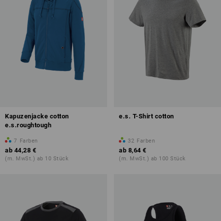
Kapuzenjacke cotton
e.s. T-Shirt cotton
e.s.roughtough
7
Farben
32
Farben
ab
44,28 €
ab
8,64 €
(m. MwSt.) ab 10 Stück
(m. MwSt.) ab 100 Stück