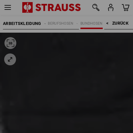
ZURÜCK    >
ARBEITSKLEIDUNG
RREN
ARBEITSHOSEN
BERUFSHOSEN
BUNDHOSEN