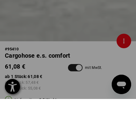
#
95410
Cargohose e.s. comfort
61,08 €
mit MwSt.
ab 1 Stück:
61,08 €
ab 5 Stück:
57,48 €
ab 20 Stück:
55,08 €
Lieferzeit ca. 3-5 Werktage
FARBE
GRÖSSE
38
wählen
wählen