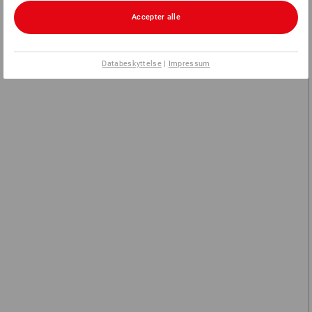
(med moms) fra 10 Stk.
(med moms) fra 10 Stk.
Accepter alle
Databeskyttelse
|
Impressum
Short e.s.motion ten
Cargoshorts e.s.motion ten
sommer
5
farver
6
farver
fra
498,75 kr.
fra
448,75 kr.
(med moms) fra 10 Stk.
(med moms) fra 10 Stk.