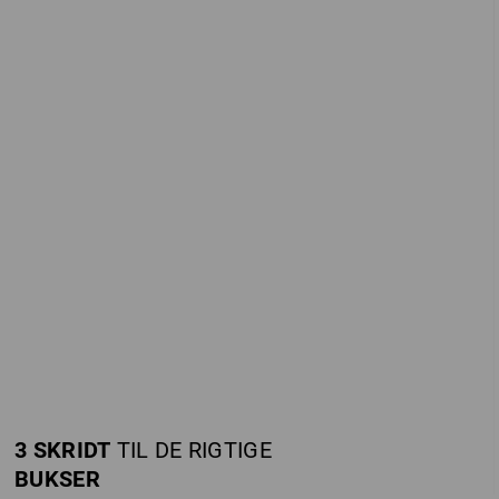
Short e.s.concrete light
e.s. arbejdsjeans
5
farver
4
farver
fra
448,75 kr.
fra
428,75 kr.
(med moms) fra 10 Stk.
(med moms) fra 10 Stk.
3 SKRIDT
TIL DE RIGTIGE
BUKSER