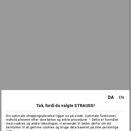
1
farve
1
farve
fra
1.698,75 kr.
fra
678,75 kr.
(med moms) fra 10 Stk.
(med moms) fra 20 Stk.
DA
EN
Tak, fordi du valgte STRAUSS!
Bukser e.s.motion
Cargo Worker jeans
Din optimale shoppingoplevelse ligger os på sinde. Optimale funktioner,
indhold afstemt efter dine behov og enkle procedurer – Dette er formålet
e.s.concrete
med cookies og andre teknologier, vi anvender.Vi beder derfor om dit
samtykke til at gemme cookies og bruge data baseret på dine personlige
13
farver
2
farver