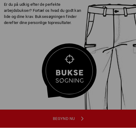
Er du på udkig efter de perfekte
arbejdsbukser? Fortæl os hvad du godt kan
lide og dine krav. Buksesøgningen finder
derefter dine personlige topresultater.
Bukser e.s.motion ten
Bukser e.s.classic
7
farver
8
farver
fra
668,75 kr.
fra
308,75 kr.
(med moms) fra 10 Stk.
(med moms) fra 20 Stk.
BEGYND NU