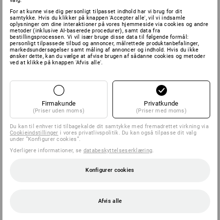
valg.
fra
498,75 kr.
fra
598,75 kr.
For at kunne vise dig personligt tilpasset indhold har vi brug for dit
(med moms) fra 20 Stk.
(med moms) fra 10 Stk.
samtykke. Hvis du klikker på knappen 'Accepter alle', vil vi indsamle
oplysninger om dine interaktioner på vores hjemmeside via cookies og andre
metoder (inklusive AI-baserede procedurer), samt data fra
bestillingsprocessen. Vi vil især bruge disse data til følgende formål:
personligt tilpassede tilbud og annoncer, målrettede produktanbefalinger,
markedsundersøgelser samt måling af annoncer og indhold. Hvis du ikke
ønsker dette, kan du vælge at afvise brugen af sådanne cookies og metoder
ved at klikke på knappen 'Afvis alle'.
Firmakunde
Privatkunde
(Priser uden moms)
(Priser med moms)
Du kan til enhver tid tilbagekalde dit samtykke med fremadrettet virkning via
Cookieindstillinger
i vores privatlivspolitik. Du kan også tilpasse dit valg
under ”Konfigurer cookies”.
Yderligere informationer, se
databeskyttelseserklæring
.
Konfigurer cookies
e.s. jeans med 7 lommer
Holster-bukser e.s.vintage
Afvis alle
5
farver
4
farver
fra
398,75 kr.
fra
698,75 kr.