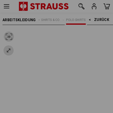
ZURÜCK    >
ARBEITSKLEIDUNG
DAMEN
SHIRTS & CO.
POLO-SHIRTS