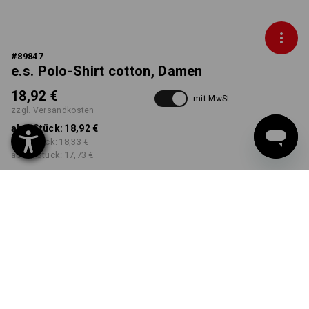
#
89847
e.s. Polo-Shirt cotton, Damen
18,92 €
mit MwSt.
zzgl. Versandkosten
ab 1 Stück:
18,92 €
ab 5 Stück:
18,33 €
ab 30 Stück:
17,73 €
Workwearstore
Lieferzeit ca. 2-4 Werktage
Verfügbarkeit
FARBE
GRÖSSE
S
wählen
wählen
schilf