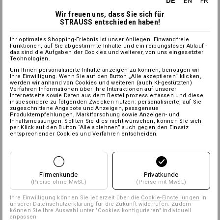
DE
EN
FR
Wir freuen uns, dass Sie sich für
STRAUSS entschieden haben!
Ihr optimales Shopping-Erlebnis ist unser Anliegen! Einwandfreie
Funktionen, auf Sie abgestimmte Inhalte und ein reibungsloser Ablauf -
das sind die Aufgaben der Cookies und weiterer, von uns eingesetzter
Technologien.
Um Ihnen personalisierte Inhalte anzeigen zu können, benötigen wir
Ihre Einwilligung. Wenn Sie auf den Button „Alle akzeptieren“ klicken,
werden wir anhand von Cookies und weiteren (auch KI-gestützten)
Verfahren Informationen über Ihre Interaktionen auf unserer
Internetseite sowie Daten aus dem Bestellprozess erfassen und diese
insbesondere zu folgenden Zwecken nutzen: personalisierte, auf Sie
zugeschnittene Angebote und Anzeigen, passgenaue
Produktempfehlungen, Marktforschung sowie Anzeigen- und
Inhaltsmessungen. Sollten Sie dies nicht wünschen, können Sie sich
per Klick auf den Button “Alle ablehnen” auch gegen den Einsatz
entsprechender Cookies und Verfahren entscheiden.
Firmenkunde
Privatkunde
(Preise ohne MwSt.)
(Preise mit MwSt.)
Ihre Einwilligung können Sie jederzeit über die
Cookie-Einstellungen
in
unserer Datenschutzerklärung für die Zukunft widerrufen. Zudem
können Sie Ihre Auswahl unter "Cookies konfigurieren" individuell
anpassen