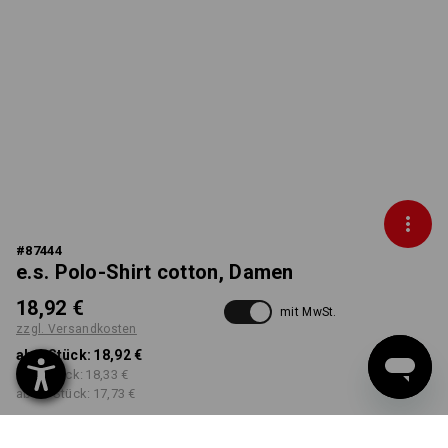
#
87444
e.s. Polo-Shirt cotton, Damen
18,92 €
mit MwSt.
zzgl. Versandkosten
ab 1 Stück:
18,92 €
ab 5 Stück:
18,33 €
ab 30 Stück:
17,73 €
Workwearstore
Lieferzeit ca. 2-4 Werktage