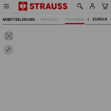
ZURÜCK    >
ARBEITSKLEIDUNG
DAMEN
SHIRTS & CO.
POLO-SHIRTS