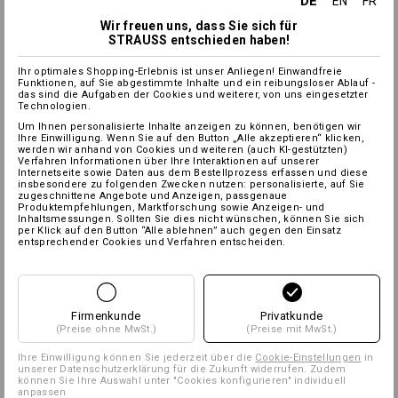
DE
EN
FR
Wir freuen uns, dass Sie sich für
STRAUSS entschieden haben!
Ihr optimales Shopping-Erlebnis ist unser Anliegen! Einwandfreie
Funktionen, auf Sie abgestimmte Inhalte und ein reibungsloser Ablauf -
das sind die Aufgaben der Cookies und weiterer, von uns eingesetzter
Technologien.
Um Ihnen personalisierte Inhalte anzeigen zu können, benötigen wir
Ihre Einwilligung. Wenn Sie auf den Button „Alle akzeptieren“ klicken,
werden wir anhand von Cookies und weiteren (auch KI-gestützten)
Verfahren Informationen über Ihre Interaktionen auf unserer
Internetseite sowie Daten aus dem Bestellprozess erfassen und diese
insbesondere zu folgenden Zwecken nutzen: personalisierte, auf Sie
zugeschnittene Angebote und Anzeigen, passgenaue
Produktempfehlungen, Marktforschung sowie Anzeigen- und
Inhaltsmessungen. Sollten Sie dies nicht wünschen, können Sie sich
per Klick auf den Button “Alle ablehnen” auch gegen den Einsatz
entsprechender Cookies und Verfahren entscheiden.
Firmenkunde
Privatkunde
(Preise ohne MwSt.)
(Preise mit MwSt.)
Ihre Einwilligung können Sie jederzeit über die
Cookie-Einstellungen
in
unserer Datenschutzerklärung für die Zukunft widerrufen. Zudem
können Sie Ihre Auswahl unter "Cookies konfigurieren" individuell
anpassen