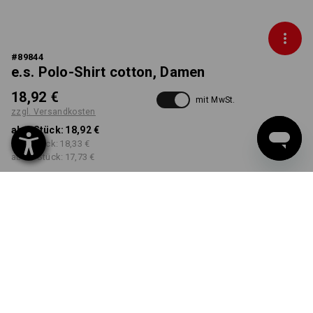
#
89844
e.s. Polo-Shirt cotton, Damen
18,92 €
mit MwSt.
zzgl. Versandkosten
ab 1 Stück:
18,92 €
ab 5 Stück:
18,33 €
ab 30 Stück:
17,73 €
Workwearstore
Lieferzeit ca. 2-4 Werktage
Verfügbarkeit
FARBE
GRÖSSE
S
wählen
wählen
grasgrün