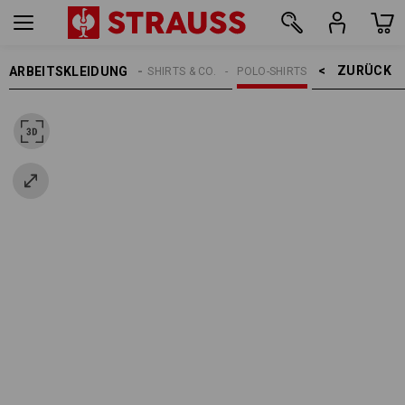
ZURÜCK    >
ARBEITSKLEIDUNG
DAMEN
SHIRTS & CO.
POLO-SHIRTS