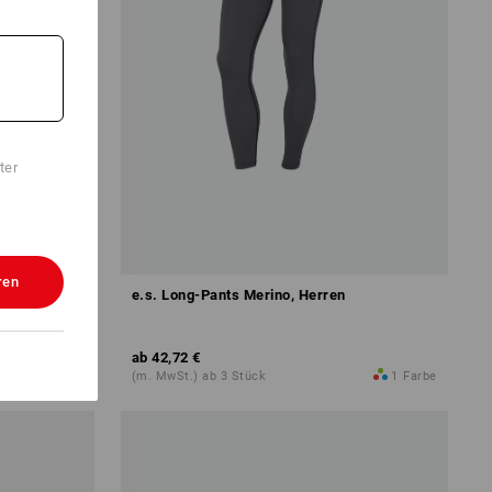
ter
ren
e.s. Long-Pants Merino, Herren
ab
42,72 €
1
Farbe
(m. MwSt.) ab 3 Stück
1
Farbe