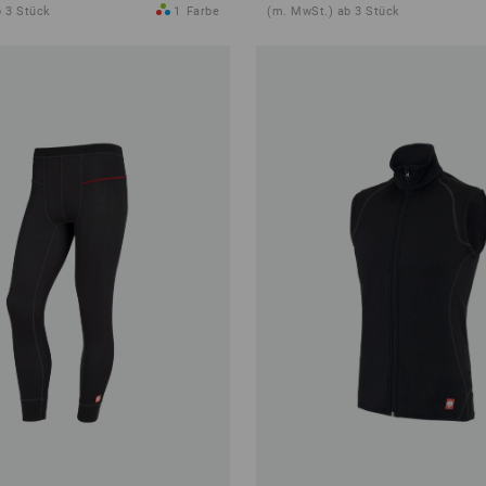
 3 Stück
1
Farbe
(m. MwSt.) ab 3 Stück