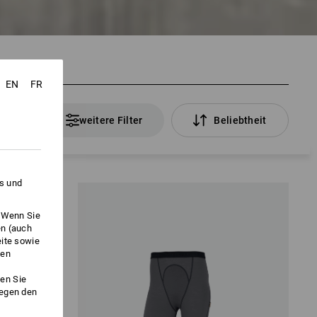
EN
FR
Artikel
weitere Filter
Beliebtheit
es und
. Wenn Sie
en (auch
eite sowie
ken
en Sie
gegen den