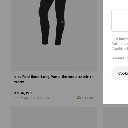
Ihre Einw
Datenschu
"Cookies 
Weitere I
Cooki
e.s. Funktions-Long Pants thermo stretch-x-
e.s. Funktio
warm
ab
34,39 €
ab
12,97 €
(m. MwSt.) ab 3 Stück
1
Farbe
(m. MwSt.) ab