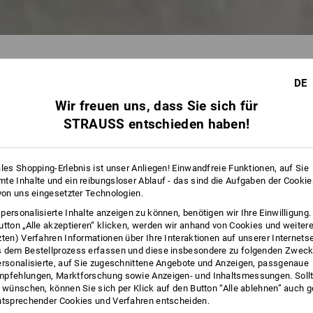
IDUNG
FUNKTIONSUNTERWÄSCHE
DE
Wir freuen uns, dass Sie sich für
24 
STRAUSS entschieden haben!
ales Shopping-Erlebnis ist unser Anliegen! Einwandfreie Funktionen, auf Sie
te Inhalte und ein reibungsloser Ablauf - das sind die Aufgaben der Cooki
 von uns eingesetzter Technologien.
personalisierte Inhalte anzeigen zu können, benötigen wir Ihre Einwilligung
utton „Alle akzeptieren“ klicken, werden wir anhand von Cookies und weiter
zten) Verfahren Informationen über Ihre Interaktionen auf unserer Internets
 dem Bestellprozess erfassen und diese insbesondere zu folgenden Zwec
ersonalisierte, auf Sie zugeschnittene Angebote und Anzeigen, passgenaue
pfehlungen, Marktforschung sowie Anzeigen- und Inhaltsmessungen. Sollt
t wünschen, können Sie sich per Klick auf den Button “Alle ablehnen” auch 
ntsprechender Cookies und Verfahren entscheiden.