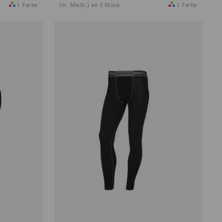
1
Farbe
(m. MwSt.) ab 3 Stück
1
Farbe