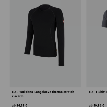
e.s. Funktions-Longsleeve thermo stretch-
e.s. T-Shirt
x-warm
ab
34,39 €
ab
49,86 €