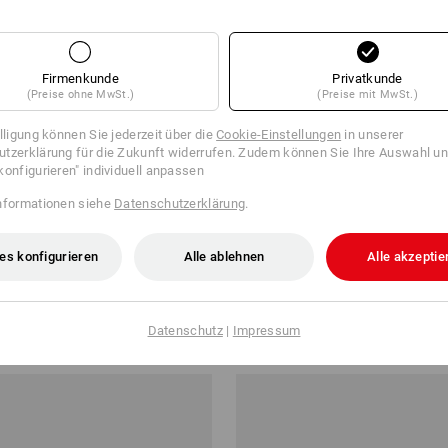
Firmenkunde
Privatkunde
(Preise ohne MwSt.)
(Preise mit MwSt.)
illigung können Sie jederzeit über die
Cookie-Einstellungen
in unserer
tzerklärung für die Zukunft widerrufen. Zudem können Sie Ihre Auswahl un
konfigurieren" individuell anpassen
nformationen siehe
Datenschutzerklärung
.
es konfigurieren
Alle ablehnen
Alle akzeptie
ns-T-Shirt basis-light
e.s. Longsleeve Merino, Herren
ab
49,86 €
Datenschutz
|
Impressum
 3 Stück
2
Farben
(m. MwSt.) ab 3 Stück