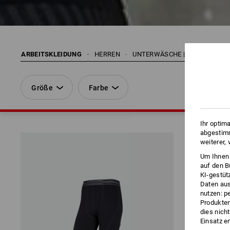
ARBEITSKLEIDUNG
HERREN
UNTERWÄSCHE | THERMOKLE
Größe
Farbe
Ihr optim
abgestimm
weiterer,
Um Ihnen 
auf den B
KI-gestüt
Daten aus
nutzen: p
Produktem
dies nich
Einsatz e