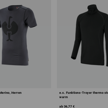
 Merino, Herren
e.s. Funktions-Troyer thermo str
warm
ab
36,77 €