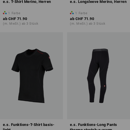
e.s. T-Shirt Merino, Herren
e.s. Longsleeve Merino, Herren
1
Farbe
1
Farbe
ab
CHF 71.90
ab
CHF 71.90
(m. MwSt.) ab 3 Stück
(m. MwSt.) ab 3 Stück
e.s. Funktions-T-Shirt basis-
e.s. Funktions-Long Pants
light
thermo stretch-x-warm