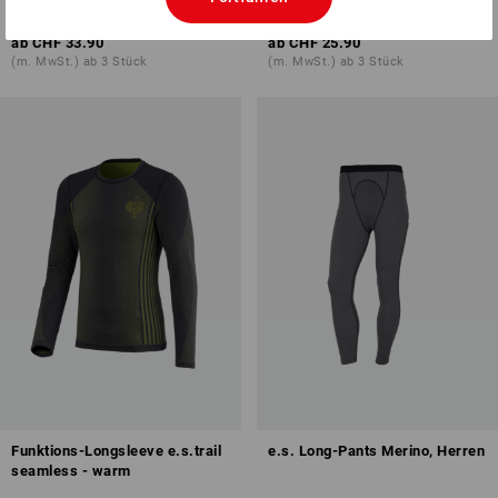
1
Farbe
1
Farbe
ab
CHF 33.90
ab
CHF 25.90
(m. MwSt.) ab 3 Stück
(m. MwSt.) ab 3 Stück
Funktions-Longsleeve e.s.trail
e.s. Long-Pants Merino, Herren
seamless - warm