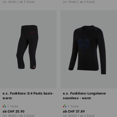
(m. MwSt.) ab 3 Stück
(m. MwSt.) ab 3 Stück
e.s. Funktions-3/4 Pants basis-
e.s. Funktions-Longsleeve
warm
seamless - warm
1
Farbe
1
Farbe
ab
CHF 25.90
ab
CHF 37.89
(m. MwSt.) ab 3 Stück
(m. MwSt.) ab 3 Stück