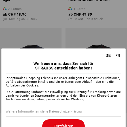
2
Farben
1
Farbe
ab
CHF 18.90
ab
CHF 49.89
(m. MwSt.) ab 3 Stück
(m. MwSt.) ab 3 Stück
DE
FR
Wir freuen uns, dass Sie sich für
STRAUSS entschieden haben!
Ihr optimales Shopping-Erlebnis ist unser Anliegen! Einwandfreie Funktionen,
auf Sie abgestimmte Inhalte und ein reibungsloser Ablauf – das sind die
Aufgaben der Cookies.
Die Zustimmung umfasst die Einwilligung zur Nutzung für Tracking sowie die
damit verbundenen Datenverarbeitungen und den Einsatz von KI-gestützten
Techniken zur Ausspielung personalisierter Werbung.
Weitere Informationen siehe
Datenschutzerklärung
.
e.s. Funktions-T-Shirt
e.s. Funktions-T-Shirt basis-
seamless - warm
warm
Fortfahren