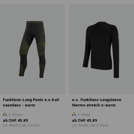
Funktions-Long Pants e.s.trail
e.s. Funktions-Longsleeve
seamless - warm
thermo stretch-x-warm
2
Farben
1
Farbe
ab
CHF 45.89
ab
CHF 49.89
(m. MwSt.) ab 3 Stück
(m. MwSt.) ab 3 Stück