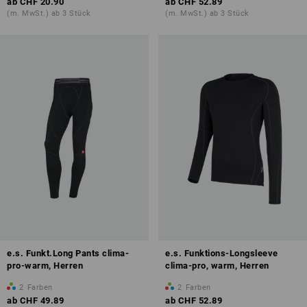
ab
CHF 20.90
ab
CHF 52.89
(m. MwSt.) ab 3 Stück
(m. MwSt.) ab 3 Stück
e.s. Funkt.Long Pants clima-
e.s. Funktions-Longsleeve
pro-warm, Herren
clima-pro, warm, Herren
2
Farben
2
Farben
ab
CHF 49.89
ab
CHF 52.89