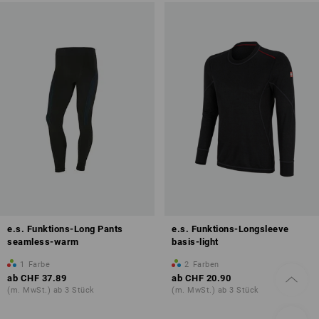
e.s. Funktions-Long Pants
e.s. Funktions-Longsleeve
seamless-warm
basis-light
1
Farbe
2
Farben
ab
CHF 37.89
ab
CHF 20.90
(m. MwSt.) ab 3 Stück
(m. MwSt.) ab 3 Stück