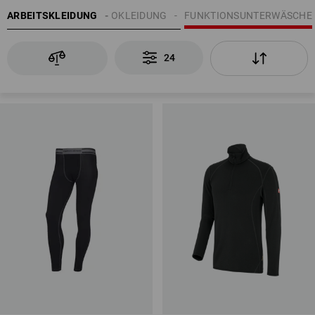
UNTERWÄSCHE | THERMOKLEIDUNG
ARBEITSKLEIDUNG
FUNKTIONSUNTERWÄSCHE
24