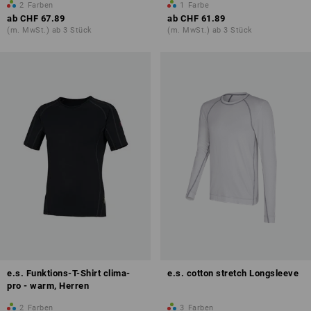
2
Farben
1
Farbe
ab
CHF 67.89
ab
CHF 61.89
(m. MwSt.) ab 3 Stück
(m. MwSt.) ab 3 Stück
e.s. Funktions-T-Shirt clima-
e.s. cotton stretch Longsleeve
pro - warm, Herren
2
Farben
3
Farben