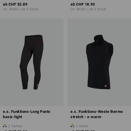
ab
CHF 52.89
ab
CHF 18.90
(m. MwSt.) ab 3 Stück
(m. MwSt.) ab 3 Stück
e.s. Funktions-Long Pants
e.s. Funktions-Weste thermo
basis-light
stretch - x-warm
2
Farben
1
Farbe