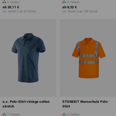
5
Farben
4
Farben
ab
20,11 €
ab
8,32 €
(m. MwSt.) ab 30 Stück
(m. MwSt.) ab 100 Stück
e.s. Polo-Shirt vintage cotton
STONEKIT Warnschutz Polo-
stretch
Shirt
7
Farben
2
Farben