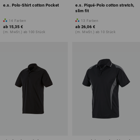
e.s. Polo-Shirt cotton Pocket
e.s. Piqué-Polo cotton stretch,
slim fit
14
Farben
13
Farben
ab
15,35 €
ab
26,06 €
(m. MwSt.) ab 100 Stück
(m. MwSt.) ab 10 Stück