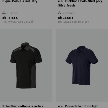
Piqué-Polo e.s.industry
e.s. Funktions Polo-Shirt poly
Silverfresh
8
Farben
6
Farben
ab
16,54 €
ab
23,68 €
(m. MwSt.) ab 30 Stück
(m. MwSt.) ab 10 Stück
Polo-Shirt cotton e.s.active
e.s. Piqué-Polo cotton light