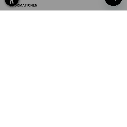
INFORMATIONEN
ZAHLARTEN
Strauss Deutschland
GmbH & Co. KG
Frankfurter Straße 98-108
63599 Biebergemünd
Tel
0 60 50 / 97 10 12
Fax
0 60 50 / 97 10 90
Mail
info@strauss.de