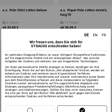
e.s. Polo-Shirt cotton Deluxe
e.s. Piqué-Polo cotton stretch,
long fit
8
Farben
13
Farben
ab
23,68 €
ab
26,06 €
(m. MwSt.) ab 30 Stück
(m. MwSt.) ab 10 Stück
DE
EN
FR
Wir freuen uns, dass Sie sich für
STRAUSS entschieden haben!
Ihr optimales Shopping-Erlebnis ist unser Anliegen! Einwandfreie Funktionen,
auf Sie abgestimmte Inhalte und ein reibungsloser Ablauf - das sind die
Aufgaben der Cookies und weiterer, von uns eingesetzter Technologien.
Um Ihnen personalisierte Inhalte anzeigen zu können, benötigen wir Ihre
Einwilligung. Wenn Sie auf den Button „Alle akzeptieren“ klicken, werden wir
anhand von Cookies und weiteren (auch KI-gestützten) Verfahren
Informationen über Ihre Interaktionen auf unserer Internetseite sowie Daten
aus dem Bestellprozess erfassen und diese insbesondere zu folgenden
Zwecken nutzen: personalisierte, auf Sie zugeschnittene Angebote und
Anzeigen, passgenaue Produktempfehlungen, Marktforschung sowie
Anzeigen- und Inhaltsmessungen. Sollten Sie dies nicht wünschen, können
Sie sich per Klick auf den Button “Alle ablehnen” auch gegen den Einsatz
entsprechender Cookies und Verfahren entscheiden.