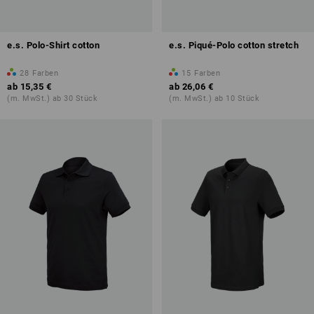
e.s. Polo-Shirt cotton
e.s. Piqué-Polo cotton stretch
28
Farben
15
Farben
ab
15,35 €
ab
26,06 €
(m. MwSt.) ab 30 Stück
(m. MwSt.) ab 10 Stück