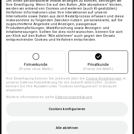
Um Ihnen personalisierte Inhalte anzeigen zu können, benötigen wir
Ihre Einwilligung. Wenn Sie auf den Button „Alle akzeptieren“ klicken,
werden wir anhand von Cookies und weiteren (auch KI-gestützten)
Verfahren Informationen über Ihre Interaktionen auf unserer
Internetseite sowie Daten aus dem Bestellprozess erfassen und diese
insbesondere zu folgenden Zwecken nutzen: personalisierte, auf Sie
zugeschnittene Angebote und Anzeigen, passgenaue
Produktempfehlungen, Marktforschung sowie Anzeigen- und
Inhaltsmessungen. Sollten Sie dies nicht wünschen, können Sie sich
per Klick auf den Button “Alle ablehnen” auch gegen den Einsatz
entsprechender Cookies und Verfahren entscheiden.
Firmenkunde
Privatkunde
(Preise ohne MwSt.)
(Preise mit MwSt.)
Ihre Einwilligung können Sie jederzeit über die
Cookie-Einstellungen
in
unserer Datenschutzerklärung für die Zukunft widerrufen. Zudem
können Sie Ihre Auswahl unter "Cookies konfigurieren" individuell
anpassen
Weitere Informationen siehe
Datenschutzerklärung
.
Cookies konfigurieren
Alle ablehnen