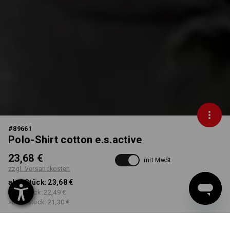
#
89661
Polo-Shirt cotton e.s.active
23,68 €
mit MwSt.
zzgl. Versandkosten
ab 1 Stück:
23,68 €
ab 5 Stück:
22,49 €
ab 30 Stück:
21,30 €
Workwearstore
Lieferzeit ca. 2-4 Werktage