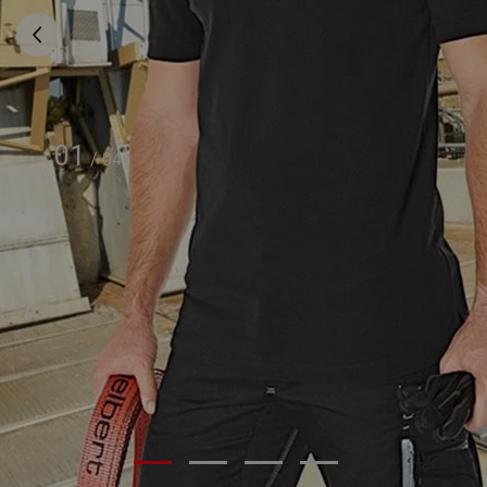
01
/
04