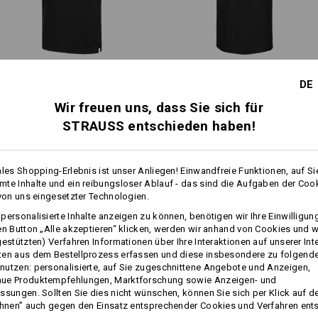
e.s. Funktions­ Polo-Shirt poly
e.s. Piqué-Polo cotton stretch
DE
moderne Schnittführung, längerer Korpus
sportl
cotton
und längere Ärmel
Wir freuen uns, dass Sie sich für
STRAUSS entschieden haben!
e.s. Pique Polo cotton stretch,
e
Gleiche Features:
Gleiche Features:
long fit
ales Shopping-Erlebnis ist unser Anliegen! Einwandfreie Funktionen, auf Si
te Inhalte und ein reibungsloser Ablauf - das sind die Aufgaben der Coo
 von uns eingesetzter Technologien.
7
7
personalisierte Inhalte anzeigen zu können, benötigen wir Ihre Einwilligu
en Button „Alle akzeptieren“ klicken, werden wir anhand von Cookies und w
gestützten) Verfahren Informationen über Ihre Interaktionen auf unserer Int
ten aus dem Bestellprozess erfassen und diese insbesondere zu folgend
+3 weitere Features
+1 weiteres Feature
utzen: personalisierte, auf Sie zugeschnittene Angebote und Anzeigen,
ue Produktempfehlungen, Marktforschung sowie Anzeigen- und
ssungen. Sollten Sie dies nicht wünschen, können Sie sich per Klick auf d
ehnen” auch gegen den Einsatz entsprechender Cookies und Verfahren ent