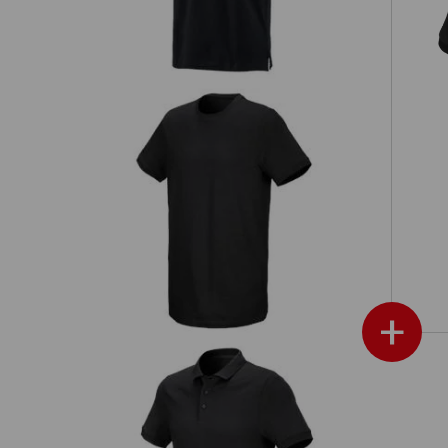
e.s
e.s. T-Shirt cotton stretch, long fit
+