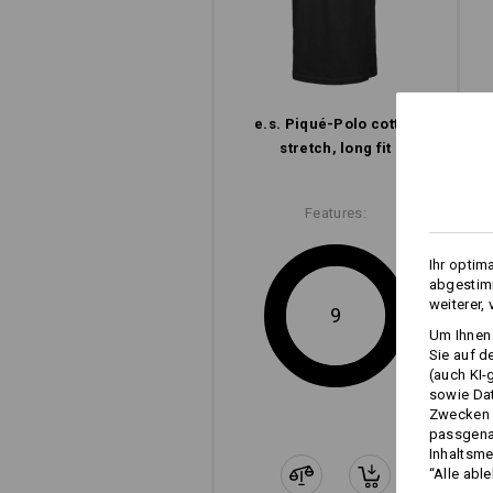
e.s. Piqué-Polo cotton
moderne
stretch, long fit
Schnittführung
Features:
e.s. Pique Polo cotton stretch
Ihr optim
abgestimm
weiterer,
9
Um Ihnen 
Sie auf d
(auch KI-
sowie Da
Zwecken n
passgena
Inhaltsme
“Alle abl