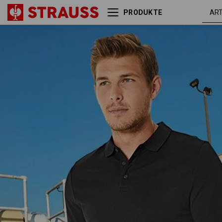
PRODUKTE
e.s. Piqué-Polo cotton
schw
stretch, long fit