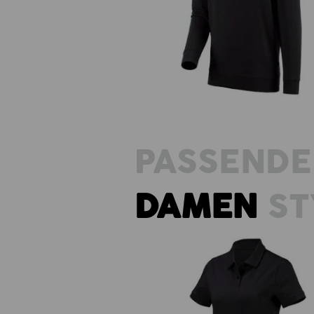
e.s. Sweatshirt poly cotton
PASSENDE
DAMEN
ST