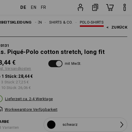
DE
EN
FR
n
Stück
RBEITSKLEIDUNG
HERREN
SHIRTS & CO.
POLO-SHIRTS
<   
ZURÜCK
20131
.s. Piqué-Polo cotton stretch, long fit
8,44 €
mit MwSt.
gl. Versandkosten
 1 Stück:
28,44 €
 3 Stück:
27,25 €
 10 Stück:
26,06 €
Lieferzeit ca. 2-4 Werktage
Workwearstore Verfügbarkeit
ARBE
schwarz
3 Varianten