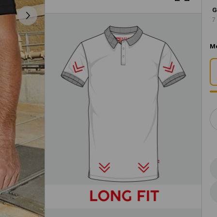
G
7
M