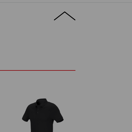
hem und elastischem Material
M
asthan
(ca. 225 g/m²)
Nicht bleichen
d
Kalt bügeln
Logoservice