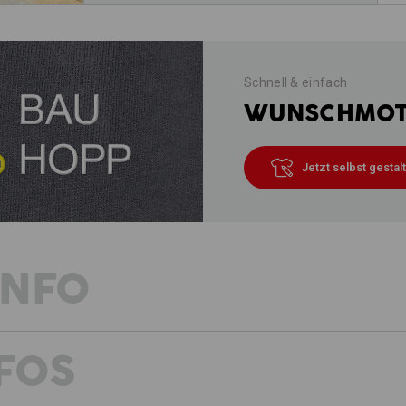
Schnell & einfach
WUNSCHMOTI
Jetzt selbst gestal
INFO
FOS
BESCHREIBUNG
D