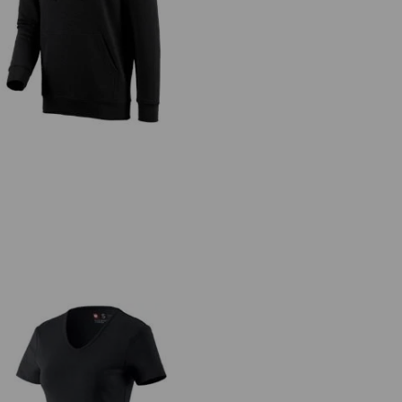
.s. Hoody-Sweatshirt poly cotton