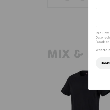
Ihre Einw
Datenschu
"Cookies 
MIX & MA
Weitere I
Cooki
e.s. T-Shirt cotton