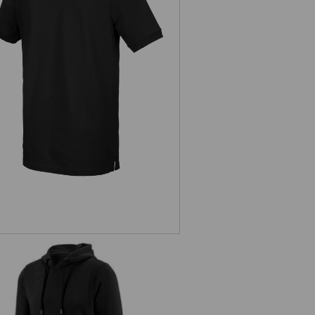
. Piqué-Polo cotton stretch, long fit