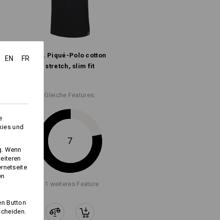
e.s. Piqué-Polo cotton
EN
FR
ich schlanke Schnittführung ­an Taille,
stretch, slim fit
Schultern und Ärmeln
.s. Pique Polo cotton stretch,
Gleiche Features:
slim fit
e
kies und
7
ng. Wenn
eiteren
ernetseite
en
+1 weiteres Feature
en Button
scheiden.