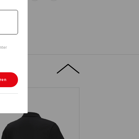
nter
eren