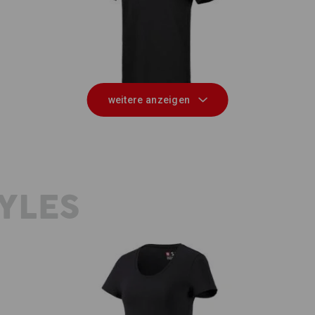
e.s. Piqué-Polo cotton stretch
e
weitere anzeigen
YLES