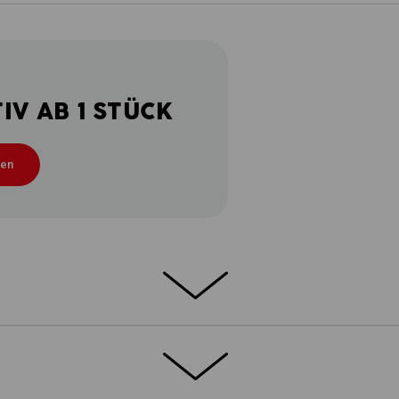
V AB 1 STÜCK
ten
ETAILS
EXTRAS