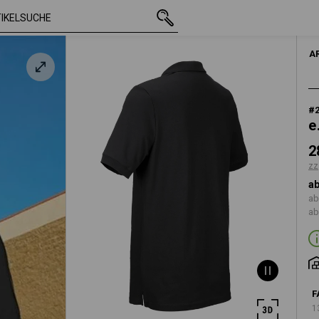
mit MwSt.
28,44 €
M
arz
zzgl. Versandkoste
A
#
e
2
zz
ab
ab
ab
F
1