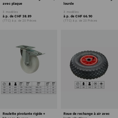
avec plaque
lourde
3
modèles
3
modèles
à p. de
CHF 38.89
à p. de
CHF 66.90
(TTC) à p. de 20 Pièces
(TTC) à p. de 20 Pièces
Roulette pivotante rigide +
Roue de rechange à air avec