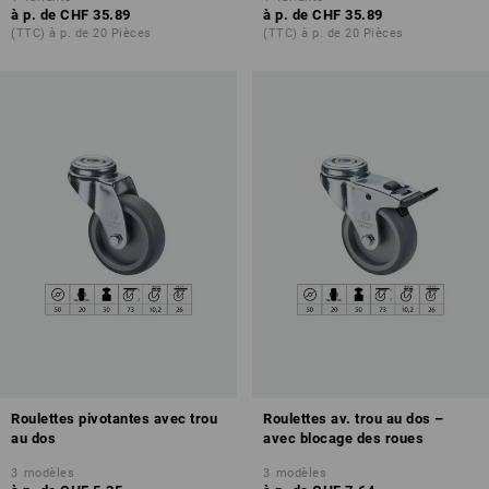
à p. de
CHF 35.89
à p. de
CHF 35.89
(TTC) à p. de 20 Pièces
(TTC) à p. de 20 Pièces
Roulettes pivotantes avec trou
Roulettes av. trou au dos –
au dos
avec blocage des roues
3
modèles
3
modèles