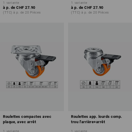
1
variante
1
variante
à p. de
CHF 27.90
à p. de
CHF 27.90
(TTC) à p. de 20 Pièces
(TTC) à p. de 20 Pièces
Roulettes compactes avec
Roulettes app. lourds comp.
plaque, avec arrêt
trou l'arrière+arrêt
1
variante
1
variante