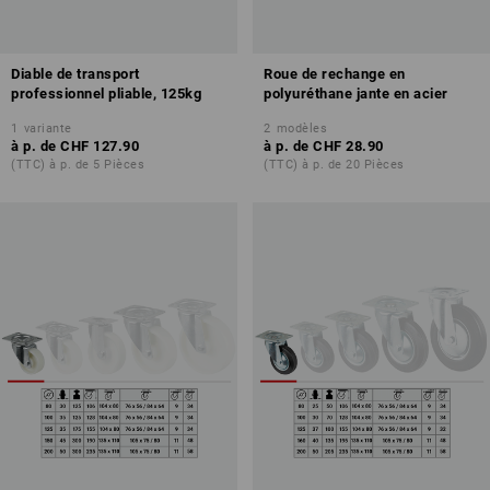
Diable de transport
Roue de rechange en
professionnel pliable, 125kg
polyuréthane jante en acier
1
variante
2
modèles
à p. de
CHF 127.90
à p. de
CHF 28.90
(TTC) à p. de 5 Pièces
(TTC) à p. de 20 Pièces