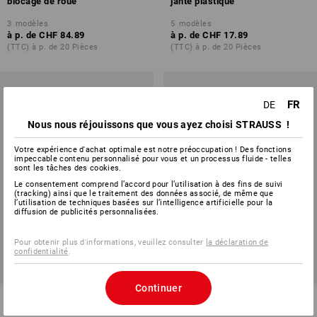
blocage de roue
jante plastique
3
modèles
5
modèles
à p. de
CHF 84.89
à p. de
CHF 17.89
(TTC) à p. de 20 Pièces
(TTC) à p. de 20 Pièces
FR
DE
Nous nous réjouissons que vous ayez choisi STRAUSS !
Votre expérience d'achat optimale est notre préoccupation ! Des fonctions
impeccable contenu personnalisé pour vous et un processus fluide - telles
sont les tâches des cookies.
Le consentement comprend l’accord pour l’utilisation à des fins de suivi
(tracking) ainsi que le traitement des données associé, de même que
l’utilisation de techniques basées sur l’intelligence artificielle pour la
diffusion de publicités personnalisées.
Pour obtenir plus d'informations, veuillez consulter
la déclaration de
confidentialité
.
Continuer
Roue de rechange à air avec
Roue de rechange en
jante en acier
polyuréthane avec jante en pla