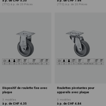
à p. de
CHF 5.35
à p. de
CHF 7.64
(TTC) à p. de 20 Pièces
(TTC) à p. de 20 Pièces
Dispositif de roulette fixe avec
Roulettes pivotantes pour
plaque
appareils avec plaque
3
modèles
3
modèles
à p. de
CHF 4.35
à p. de
CHF 4.84