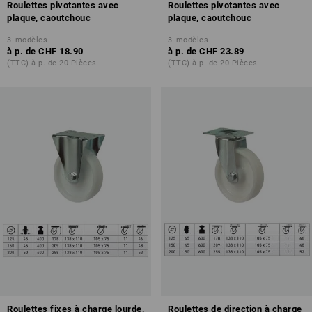
Roulettes pivotantes avec
Roulettes pivotantes avec
plaque, caoutchouc
plaque, caoutchouc
3
modèles
3
modèles
à p. de
CHF 18.90
à p. de
CHF 23.89
(TTC) à p. de 20 Pièces
(TTC) à p. de 20 Pièces
Roulettes fixes à charge lourde,
Roulettes de direction à charge