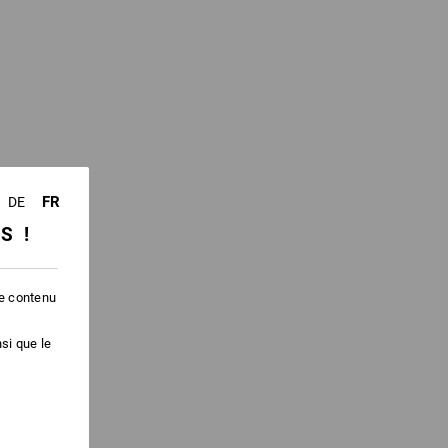
FR
DE
SS !
le contenu
si que le