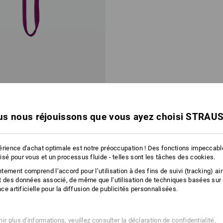
evage, double épaisseur
s nous réjouissons que vous ayez choisi STRAU
12.90
 10 Pièces
6
modèles
érience d'achat optimale est notre préoccupation ! Des fonctions impeccab
isé pour vous et un processus fluide - telles sont les tâches des cookies.
Vous avez déjà consulté 2 articles sur un total de 2 articles.
ement comprend l’accord pour l’utilisation à des fins de suivi (tracking) ain
t des données associé, de même que l’utilisation de techniques basées sur
ence artificielle pour la diffusion de publicités personnalisées.
ir plus d'informations, veuillez consulter
la déclaration de confidentialité
.