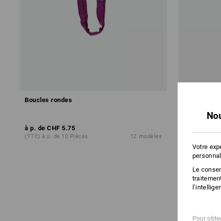
Boucles rondes
Sangle de l
Nou
à p. de
CHF 5.75
à p. de
CHF 
(TTC) à p. de 10 Pièces
12
modèles
(TTC) à p. de
Votre exp
personnal
Le consent
traitemen
l’intellig
Pour obten