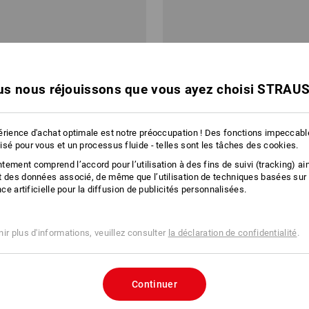
s nous réjouissons que vous ayez choisi STRAU
érience d'achat optimale est notre préoccupation ! Des fonctions impeccab
isé pour vous et un processus fluide - telles sont les tâches des cookies.
ement comprend l’accord pour l’utilisation à des fins de suivi (tracking) ain
t des données associé, de même que l’utilisation de techniques basées sur
ence artificielle pour la diffusion de publicités personnalisées.
ir plus d'informations, veuillez consulter
la déclaration de confidentialité
.
Continuer
if en crêpe tesa 4319
tesa Ruban adhésif double face