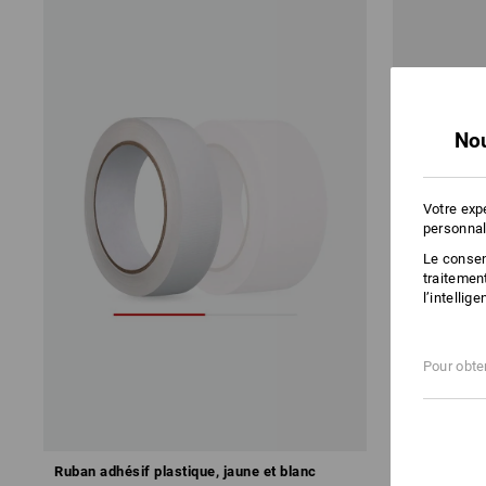
Nou
Votre exp
personnal
Le consent
traitemen
l’intellig
Pour obten
Ruban adhésif plastique, jaune et blanc
Ruban adhés