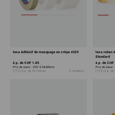
tesa Adhésif de masquage en crêpe 4329
tesa ruban 
Standard
à p. de
CHF 1.85
à p. de
CHF 
Prix de base
:
CHF 0.04
/
Mètre
Prix de base
(TTC) à p. de 96 Pièces
3
modèles
(TTC) à p. de