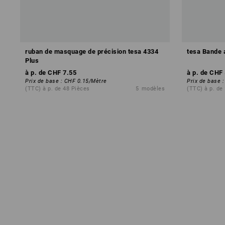
ruban de masquage de précision tesa 4334
tesa Bande 
Plus
à p. de
CHF 7.55
à p. de
CHF 
Prix de base
:
CHF 0.15
/
Mètre
Prix de base
(TTC) à p. de 48 Pièces
5
modèles
(TTC) à p. de