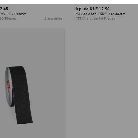
7.45
à p. de
CHF 12.90
:
CHF 0.15
/
Mètre
Prix de base
:
CHF 0.64
/
Mètre
 60 Pièces
2
modèles
(TTC) à p. de 96 Pièces