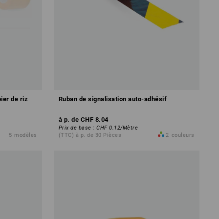
er de riz
Ruban de signalisation auto-adhésif
à p. de
CHF 8.04
Prix de base
:
CHF 0.12
/
Mètre
5
modèles
(TTC) à p. de 30 Pièces
2
couleurs