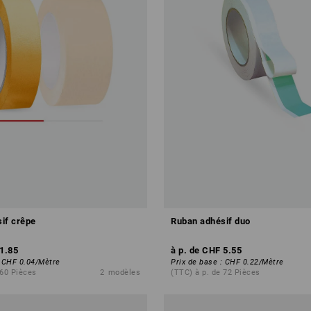
if crêpe
Ruban adhésif duo
1.85
à p. de
CHF 5.55
:
CHF 0.04
/
Mètre
Prix de base
:
CHF 0.22
/
Mètre
 60 Pièces
2
modèles
(TTC) à p. de 72 Pièces