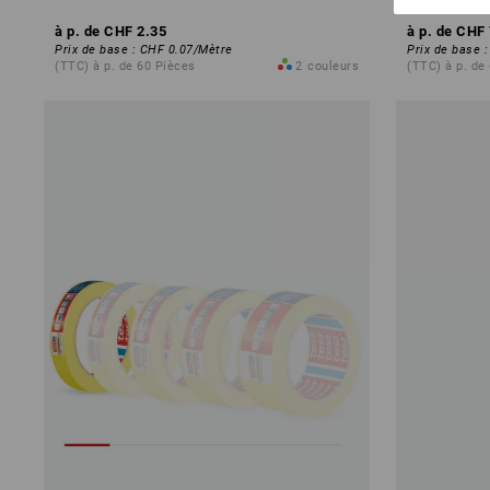
à p. de
CHF 2.35
à p. de
CHF 
Prix de base
:
CHF 0.07
/
Mètre
Prix de base
(TTC) à p. de 60 Pièces
2
couleurs
(TTC) à p. de