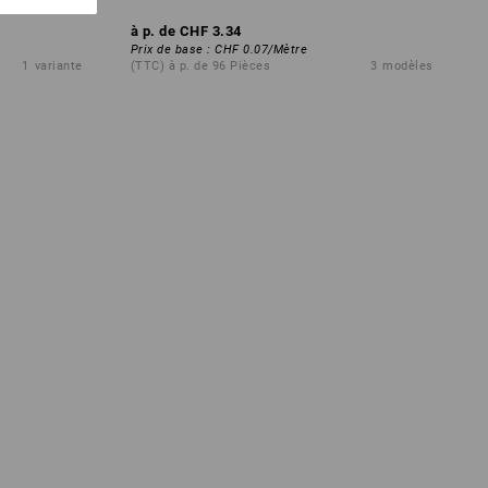
à p. de
CHF 3.34
Prix de base
:
CHF 0.07
/
Mètre
1
variante
(TTC) à p. de 96 Pièces
3
modèles