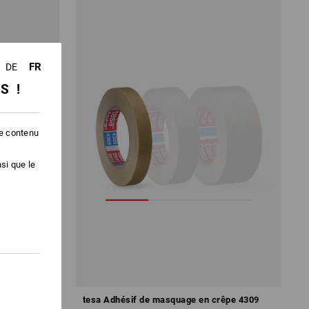
FR
DE
SS !
le contenu
si que le
 4934
tesa Adhésif de masquage en crêpe 4309