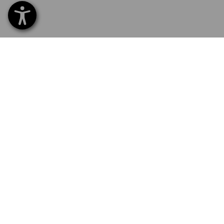
SERVICE 0800 800 336
SERVI
Home
Livrais
INSCRIPTION À LA NEWSLETTER
Echang
Règlem
SUIVRE STRAUSS
Catalo
Service
E-Proc
Newslet
LANGUE