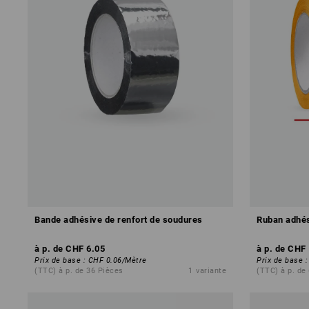
Bande adhésive de renfort de soudures
Ruban adhés
à p. de
CHF 6.05
à p. de
CHF 
Prix de base
:
CHF 0.06
/
Mètre
Prix de base
(TTC) à p. de 36 Pièces
1
variante
(TTC) à p. de