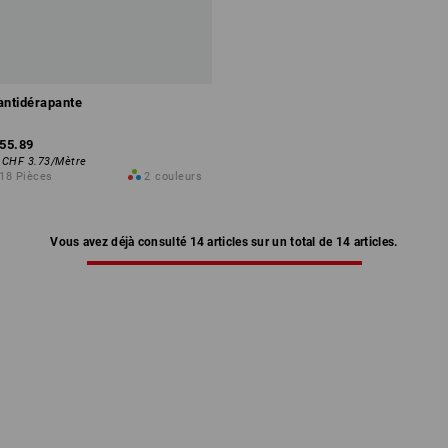
antidérapante
55.89
:
CHF 3.73
/
Mètre
 18 Pièces
2
couleurs
Vous avez déjà consulté 14 articles sur un total de 14 articles.