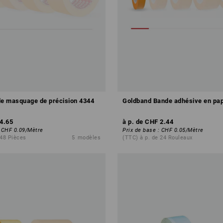
de masquage de précision 4344
Goldband Bande adhésive en papi
4.65
à p. de
CHF 2.44
:
CHF 0.09
/
Mètre
Prix de base
:
CHF 0.05
/
Mètre
 48 Pièces
5
modèles
(TTC) à p. de 24 Rouleaux