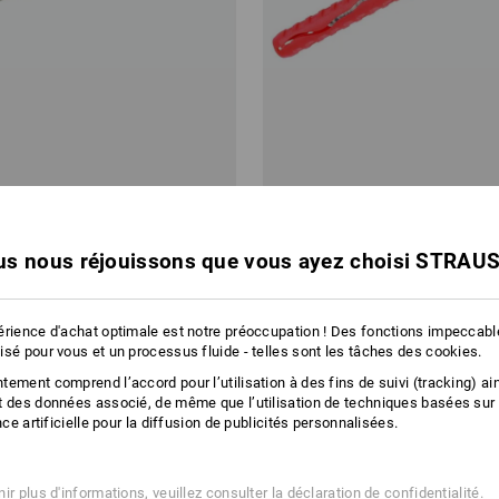
clou
Cheville pour fixation des cadre
s nous réjouissons que vous ayez choisi STRAU
6.54
à p. de
CHF 38.89
3 Lot
8
modèles
(TTC) à p. de 10 Lot
érience d'achat optimale est notre préoccupation ! Des fonctions impeccab
isé pour vous et un processus fluide - telles sont les tâches des cookies.
Vous avez déjà consulté 4 articles sur un total de 4 articles.
ement comprend l’accord pour l’utilisation à des fins de suivi (tracking) ain
t des données associé, de même que l’utilisation de techniques basées sur
ence artificielle pour la diffusion de publicités personnalisées.
ir plus d'informations, veuillez consulter
la déclaration de confidentialité
.