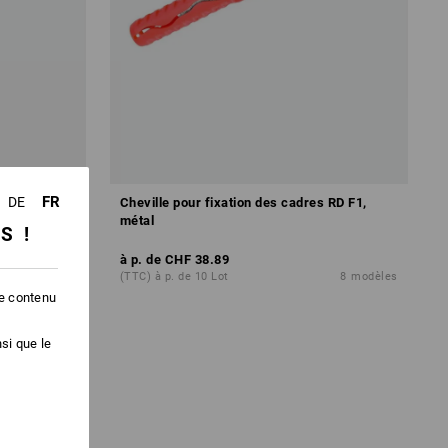
FR
DE
s RD F1, bois
Cheville pour fixation des cadres RD F1,
métal
SS !
à p. de
CHF 38.89
8
modèles
(TTC) à p. de 10 Lot
8
modèles
le contenu
si que le