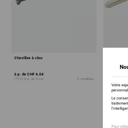
Chevilles à clou
Chevilles à 
Nou
à p. de
CHF 6.04
à p. de
CHF 
(TTC) à p. de 3 Lot
9
modèles
(TTC) à p. de 
Votre exp
personnal
Le consent
traitemen
l’intellig
Pour obten