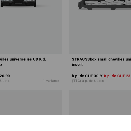
illes universelles UD K d.
STRAUSSbox small chevilles uni
x
insert
20.90
à p. de
CHF 30.91
à p. de
CHF 23
 6 Lots
1
variante
(TTC) à p. de 6 Lots