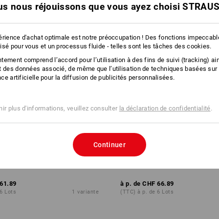
s nous réjouissons que vous ayez choisi STRAU
érience d'achat optimale est notre préoccupation ! Des fonctions impeccab
isé pour vous et un processus fluide - telles sont les tâches des cookies.
ement comprend l’accord pour l’utilisation à des fins de suivi (tracking) ain
t des données associé, de même que l’utilisation de techniques basées sur
ence artificielle pour la diffusion de publicités personnalisées.
ir plus d'informations, veuillez consulter
la déclaration de confidentialité
.
Continuer
 chevilles universelles UD
Assortiment chevilles de monta
box
STRAUSSbox
61.89
à p. de
CHF 66.89
 6 Lots
1
variante
(TTC) à p. de 6 Lots