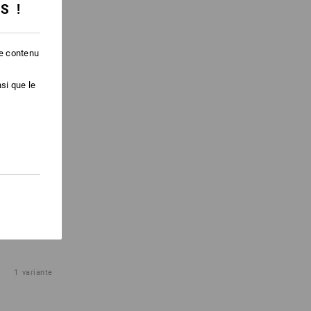
SS !
le contenu
si que le
ge dans
1
variante