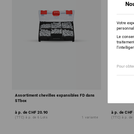
Nou
Votre exp
personnal
Le consent
traitemen
l’intellig
Pour obten
Assortiment chevilles expansibles FD dans
Assortiment
STbox
d.STRAUSS
à p. de
CHF 20.90
à p. de
CHF 
(TTC) à p. de 6 Lots
1
variante
(TTC) à p. de