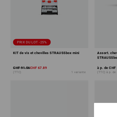
PRIX DU LOT -25%
KIT de vis et chevilles STRAUSSbox mini
Assort. chev
STRAUSSbo
CHF 91.56
CHF 67.89
à p. de
CHF 
(TTC)
1
variante
(TTC) à p. de