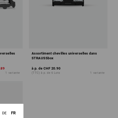
verselles
Assortiment chevilles universelles dans
STRAUSSbox
.89
à p. de
CHF 20.90
1
variante
(TTC) à p. de 6 Lots
1
variante
FR
DE