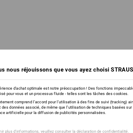
s nous réjouissons que vous ayez choisi STRAU
érience d'achat optimale est notre préoccupation ! Des fonctions impeccab
isé pour vous et un processus fluide - telles sont les tâches des cookies.
Vous avez déjà consulté 1 articles sur un total de 1 article.
ement comprend l’accord pour l’utilisation à des fins de suivi (tracking) ain
t des données associé, de même que l’utilisation de techniques basées sur
ence artificielle pour la diffusion de publicités personnalisées.
ir plus d'informations, veuillez consulter
la déclaration de confidentialité
.