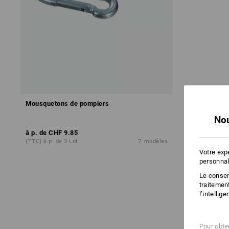
Mousquetons de pompiers
Nou
à p. de
CHF 9.85
(TTC) à p. de 3 Lot
7
modèles
Votre exp
personnal
Le consent
traitemen
l’intellig
Pour obten