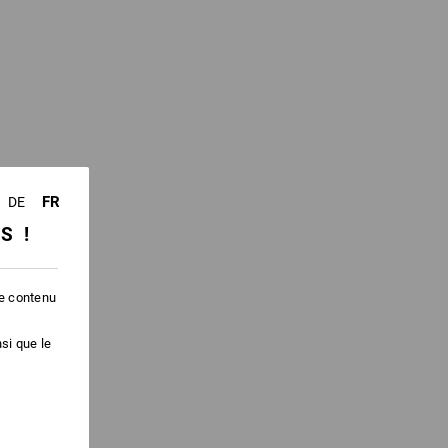
FR
DE
SS !
le contenu
si que le