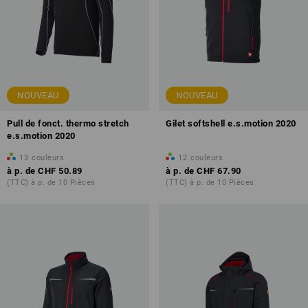
NOUVEAU
NOUVEAU
Pull de fonct. thermo stretch
Gilet softshell e.s.motion 2020
e.s.motion 2020
13
couleurs
12
couleurs
à p. de
CHF 50.89
à p. de
CHF 67.90
(TTC) à p. de 10 Pièces
(TTC) à p. de 10 Pièces