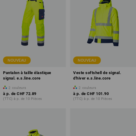
NOUVEAU
NOUVEAU
Pantalon à taille élastique
Veste softshell de signal.
signal. e.s.line.core
d'hiver e.s.line.core
2
couleurs
2
couleurs
à p. de
CHF 72.89
à p. de
CHF 101.90
(TTC) à p. de 10 Pièces
(TTC) à p. de 10 Pièces