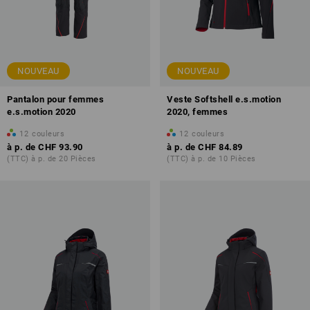
NOUVEAU
NOUVEAU
Pantalon pour femmes
Veste Softshell e.s.motion
e.s.motion 2020
2020, femmes
12
couleurs
12
couleurs
à p. de
CHF 93.90
à p. de
CHF 84.89
(TTC) à p. de 20 Pièces
(TTC) à p. de 10 Pièces