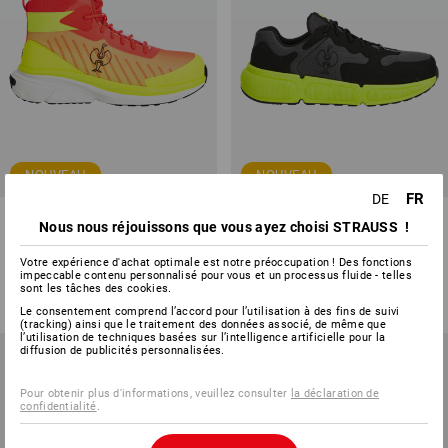
NOUVEAU
NOUVEAU
FR
DE
S1 Chaussures hautes de
S1 Chaussures hautes de
Nous nous réjouissons que vous ayez choisi STRAUSS !
sécurité Strauss.1003 mid
sécurité Strauss.1004 low
Votre expérience d'achat optimale est notre préoccupation ! Des fonctions
6
couleurs
5
couleurs
impeccable contenu personnalisé pour vous et un processus fluide - telles
à p. de
CHF 93.90
à p. de
CHF 71.90
sont les tâches des cookies.
(TTC) à p. de 10 Paires
(TTC) à p. de 10 Paires
Le consentement comprend l’accord pour l’utilisation à des fins de suivi
(tracking) ainsi que le traitement des données associé, de même que
l’utilisation de techniques basées sur l’intelligence artificielle pour la
diffusion de publicités personnalisées.
Pour obtenir plus d'informations, veuillez consulter
la déclaration de
confidentialité
.