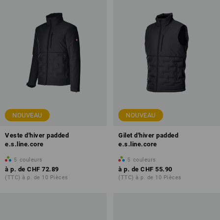
NOUVEAU
NOUVEAU
Veste d'hiver padded
Gilet d'hiver padded
e.s.line.core
e.s.line.core
5
couleurs
5
couleurs
à p. de
CHF 72.89
à p. de
CHF 55.90
(TTC) à p. de 10 Pièces
(TTC) à p. de 10 Pièces