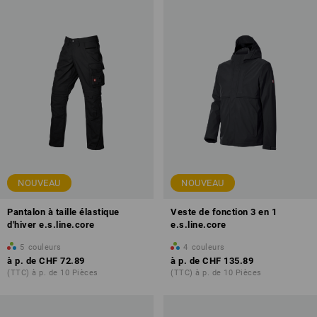
NOUVEAU
NOUVEAU
Pantalon à taille élastique
Veste de fonction 3 en 1
d'hiver e.s.line.core
e.s.line.core
5
couleurs
4
couleurs
à p. de
CHF 72.89
à p. de
CHF 135.89
(TTC) à p. de 10 Pièces
(TTC) à p. de 10 Pièces