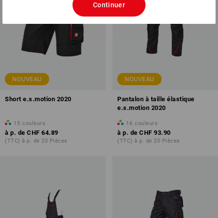
Continuer
NOUVEAU
NOUVEAU
Short e.s.motion 2020
Pantalon à taille élastique
e.s.motion 2020
15
couleurs
16
couleurs
à p. de
CHF 64.89
à p. de
CHF 93.90
(TTC) à p. de 20 Pièces
(TTC) à p. de 20 Pièces