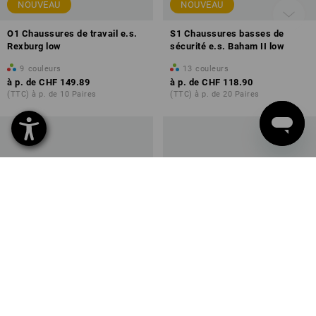
NOUVEAU
NOUVEAU
O1 Chaussures de travail e.s.
S1 Chaussures basses de
Rexburg low
sécurité e.s. Baham II low
9
couleurs
13
couleurs
à p. de
CHF 149.89
à p. de
CHF 118.90
(TTC) à p. de 10 Paires
(TTC) à p. de 20 Paires
NOUVEAU
NOUVEAU