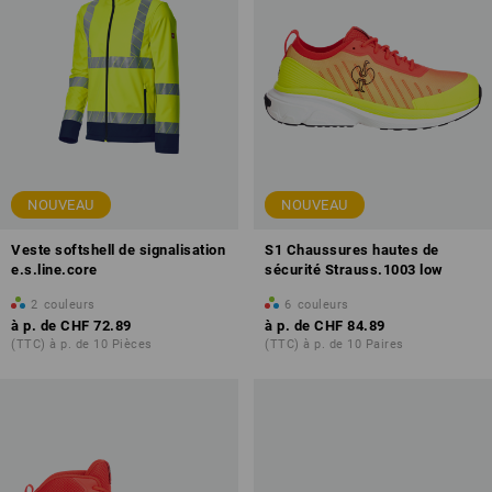
NOUVEAU
NOUVEAU
Veste softshell de signalisation
S1 Chaussures hautes de
e.s.line.core
sécurité Strauss.1003 low
2
couleurs
6
couleurs
à p. de
CHF 72.89
à p. de
CHF 84.89
(TTC) à p. de 10 Pièces
(TTC) à p. de 10 Paires