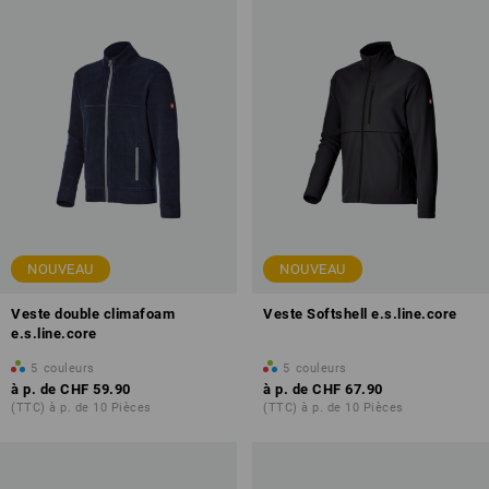
NOUVEAU
NOUVEAU
Veste double climafoam
Veste Softshell e.s.line.core
e.s.line.core
5
couleurs
5
couleurs
à p. de
CHF 59.90
à p. de
CHF 67.90
(TTC) à p. de 10 Pièces
(TTC) à p. de 10 Pièces