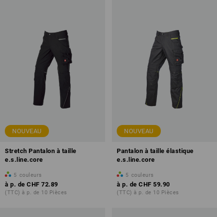
NOUVEAU
NOUVEAU
Stretch Pantalon à taille
Pantalon à taille élastique
e.s.line.core
e.s.line.core
5
couleurs
5
couleurs
à p. de
CHF 72.89
à p. de
CHF 59.90
(TTC) à p. de 10 Pièces
(TTC) à p. de 10 Pièces