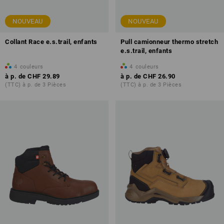
NOUVEAU
NOUVEAU
Collant Race e.s.trail, enfants
Pull camionneur thermo stretch
e.s.trail, enfants
4
couleurs
4
couleurs
à p. de
CHF 29.89
à p. de
CHF 26.90
(TTC) à p. de 3 Pièces
(TTC) à p. de 3 Pièces