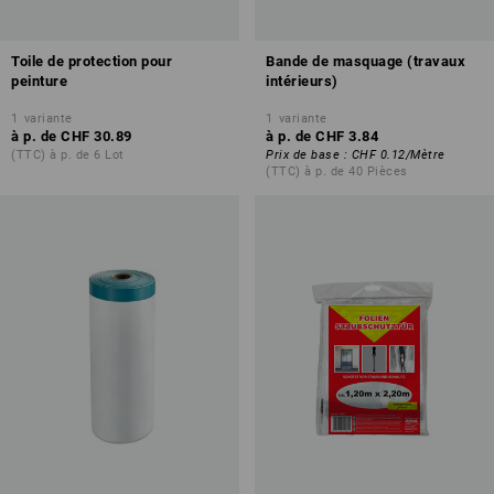
Toile de protection pour
Bande de masquage (travaux
peinture
intérieurs)
1
variante
1
variante
à p. de
CHF 30.89
à p. de
CHF 3.84
(TTC) à p. de 6 Lot
Prix de base
:
CHF 0.12
/
Mètre
(TTC) à p. de 40 Pièces