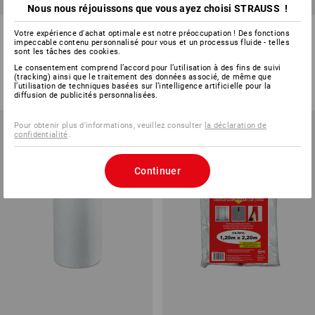
Nous nous réjouissons que vous ayez choisi STRAUSS !
Couverture d'emballage
Film de protection
Votre expérience d'achat optimale est notre préoccupation ! Des fonctions
professionnelle
impeccable contenu personnalisé pour vous et un processus fluide - telles
sont les tâches des cookies.
1
variante
3
modèles
Le consentement comprend l’accord pour l’utilisation à des fins de suivi
à p. de
CHF 6.54
à p. de
CHF 1.74
(tracking) ainsi que le traitement des données associé, de même que
l’utilisation de techniques basées sur l’intelligence artificielle pour la
(TTC) à p. de 60 Pièces
(TTC) à p. de 20 Pièces
diffusion de publicités personnalisées.
Pour obtenir plus d'informations, veuillez consulter
la déclaration de
confidentialité
.
Continuer