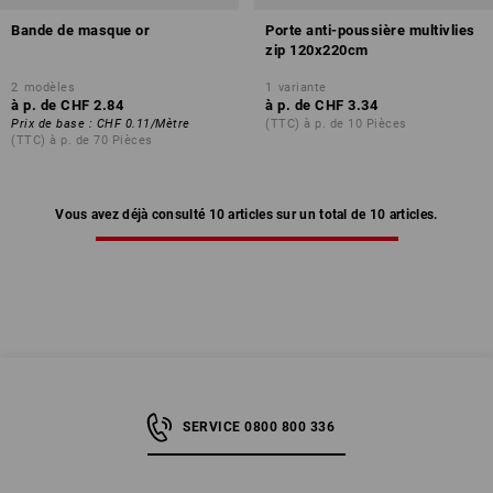
Bande de masque or
Porte anti-poussière multivlies
zip 120x220cm
2
modèles
1
variante
à p. de
CHF 2.84
à p. de
CHF 3.34
Prix de base
:
CHF 0.11
/
Mètre
(TTC) à p. de 10 Pièces
(TTC) à p. de 70 Pièces
Vous avez déjà consulté 10 articles sur un total de 10 articles.
SERVICE 0800 800 336