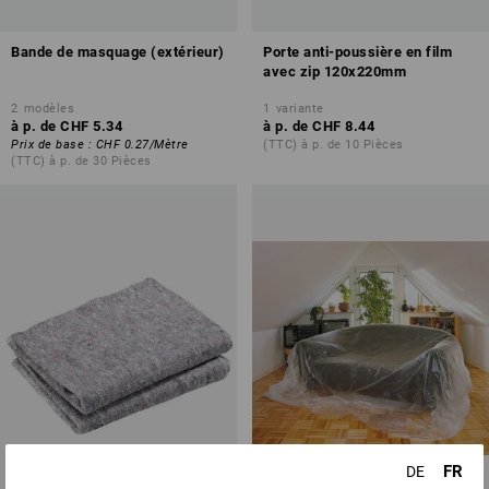
Bande de masquage (extérieur)
Porte anti-poussière en film
avec zip 120x220mm
2
modèles
1
variante
à p. de
CHF 5.34
à p. de
CHF 8.44
Prix de base
:
CHF 0.27
/
Mètre
(TTC) à p. de 10 Pièces
(TTC) à p. de 30 Pièces
FR
DE