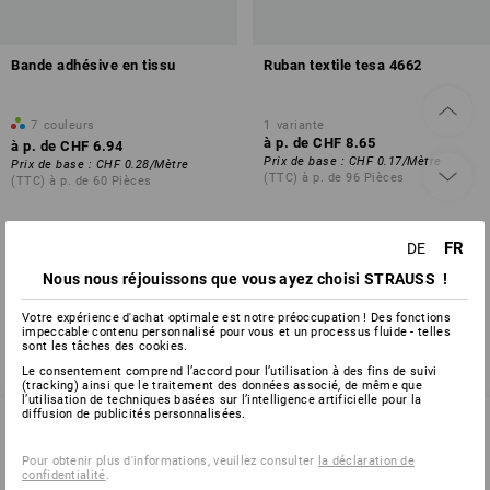
Bande adhésive en tissu
Ruban textile tesa 4662
7
couleurs
1
variante
à p. de
CHF 8.65
à p. de
CHF 6.94
Prix de base
:
CHF 0.17
/
Mètre
Prix de base
:
CHF 0.28
/
Mètre
(TTC) à p. de 96 Pièces
(TTC) à p. de 60 Pièces
FR
DE
Vous avez déjà consulté 4 articles sur un total de 4 articles.
Nous nous réjouissons que vous ayez choisi STRAUSS !
Votre expérience d'achat optimale est notre préoccupation ! Des fonctions
impeccable contenu personnalisé pour vous et un processus fluide - telles
sont les tâches des cookies.
Le consentement comprend l’accord pour l’utilisation à des fins de suivi
(tracking) ainsi que le traitement des données associé, de même que
l’utilisation de techniques basées sur l’intelligence artificielle pour la
diffusion de publicités personnalisées.
Pour obtenir plus d'informations, veuillez consulter
la déclaration de
SERVICE 0800 800 336
confidentialité
.