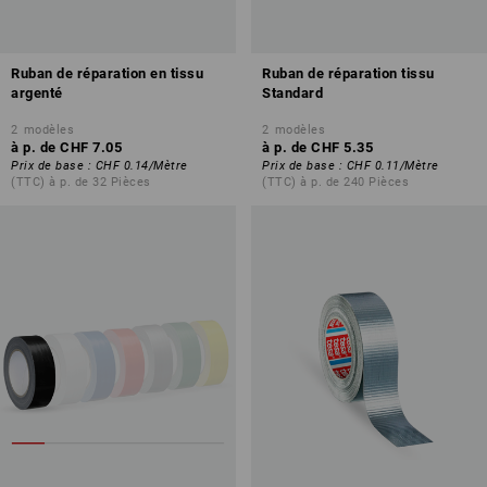
Ruban de réparation en tissu
Ruban de réparation tissu
argenté
Standard
2
modèles
2
modèles
à p. de
CHF 7.05
à p. de
CHF 5.35
Prix de base
:
CHF 0.14
/
Mètre
Prix de base
:
CHF 0.11
/
Mètre
(TTC) à p. de 32 Pièces
(TTC) à p. de 240 Pièces