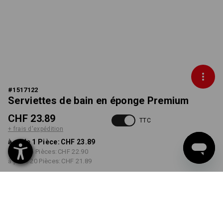
#
1517122
Serviettes de bain en éponge Premium
CHF 23.89
TTC
+ frais d'expédition
à p. de 1 Pièce:
CHF 23.89
à p. de 5 Pièces:
CHF 22.90
à p. de 20 Pièces:
CHF 21.89
Délai de livraison est d'env.
3 à 5 jours ouvrables
COULEUR