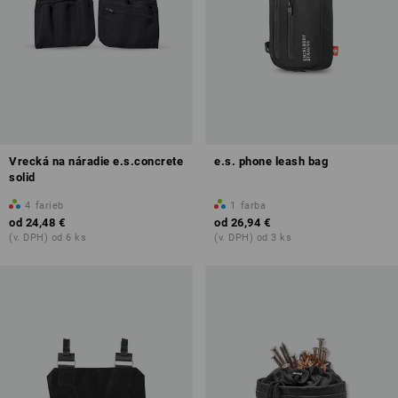
Vrecká na náradie e.s.concrete
e.s. phone leash bag
solid
4
farieb
1
farba
od
24,48 €
od
26,94 €
(v. DPH) od 6 ks
(v. DPH) od 3 ks