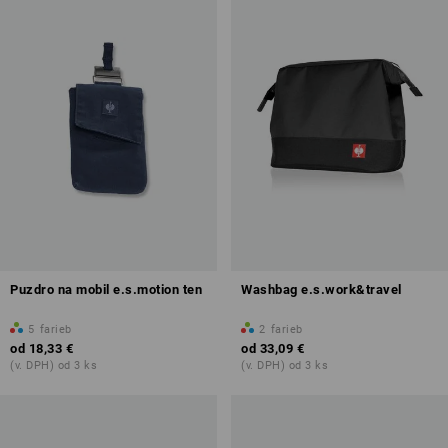
Puzdro na mobil e.s.motion ten
Washbag e.s.work&travel
5
farieb
2
farieb
od
18,33 €
od
33,09 €
(v. DPH) od 3 ks
(v. DPH) od 3 ks