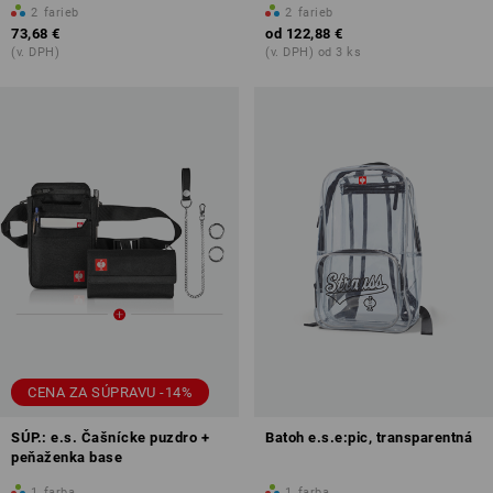
2
farieb
2
farieb
73,68 €
od
122,88 €
(v. DPH)
(v. DPH) od 3 ks
CENA ZA SÚPRAVU -14%
SÚP.: e.s. Čašnícke puzdro +
Batoh e.s.e:pic, transparentná
peňaženka base
1
farba
1
farba