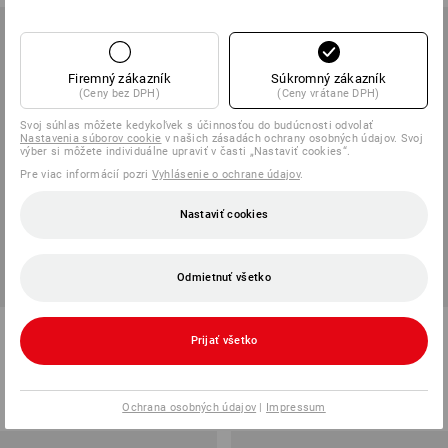
Firemný zákazník
Súkromný zákazník
(Ceny bez DPH)
(Ceny vrátane DPH)
Svoj súhlas môžete kedykoľvek s účinnosťou do budúcnosti odvolať
Nastavenia súborov cookie
v našich zásadách ochrany osobných údajov. Svoj
výber si môžete individuálne upraviť v časti „Nastaviť cookies“.
Pre viac informácií pozri
Vyhlásenie o ochrane údajov
.
Nastaviť cookies
Odmietnuť všetko
Backpack e.s.motion ten
e.s. Taška na náradie na plece
Prijať všetko
5
farieb
1
farba
51,54 €
od
67,53 €
(v. DPH)
(v. DPH) od 6 ks
Ochrana osobných údajov
|
Impressum