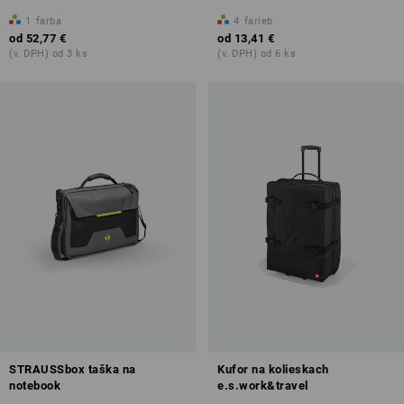
1
farba
4
farieb
od
52,77 €
od
13,41 €
(v. DPH) od 3 ks
(v. DPH) od 6 ks
STRAUSSbox taška na
Kufor na kolieskach
notebook
e.s.work&travel