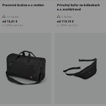
Pracovná brašna e.s.motion
Príručný kufor na kolieskach
e.s.work&travel
13
farieb
2
farieb
od
13,41 €
od
119,19 €
(v. DPH) od 6 ks
(v. DPH) od 3 ks