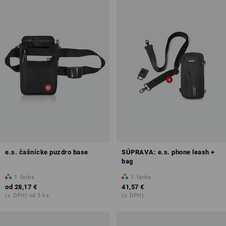
e.s. čašnícke puzdro base
SÚPRAVA: e.s. phone leash +
bag
1
farba
1
farba
od
28,17 €
41,57 €
(v. DPH) od 3 ks
(v. DPH)