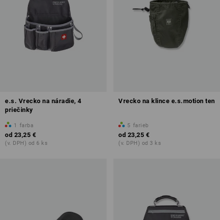
e.s. Vrecko na náradie, 4
Vrecko na klince e.s.motion ten
priečinky
1
farba
5
farieb
od
23,25 €
od
23,25 €
(v. DPH) od 6 ks
(v. DPH) od 3 ks