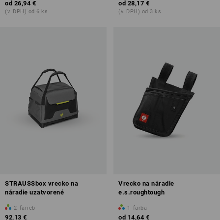
od
26,94 €
od
28,17 €
(v. DPH) od 6 ks
(v. DPH) od 3 ks
STRAUSSbox vrecko na
Vrecko na náradie
náradie uzatvorené
e.s.roughtough
2
farieb
1
farba
92,13 €
od
14,64 €