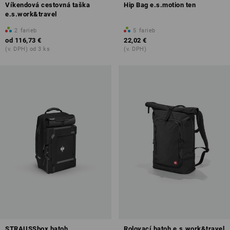
Víkendová cestovná taška
Hip Bag e.s.motion ten
e.s.work&travel
2
farieb
5
farieb
od
116,73 €
22,02 €
(v. DPH) od 3 ks
(v. DPH)
STRAUSSbox batoh
Rolovací batoh e.s.work&travel