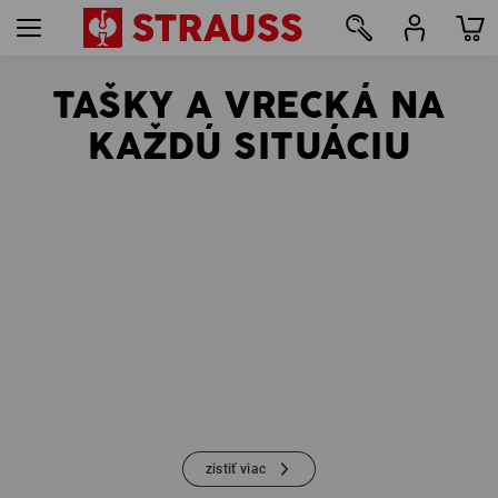
TAŠKY A VRECKÁ NA
58
KAŽDÚ SITUÁCIU
zistiť viac