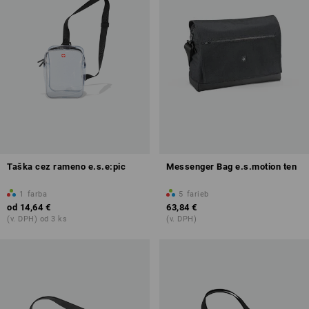
Taška cez rameno e.s.e:pic
Messenger Bag e.s.motion ten
1
farba
5
farieb
od
14,64 €
63,84 €
(v. DPH) od 3 ks
(v. DPH)