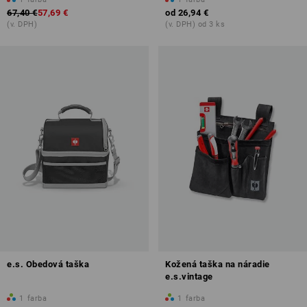
67,40 €
57,69 €
od
26,94 €
(v. DPH)
(v. DPH) od 3 ks
e.s. Obedová taška
Kožená taška na náradie
e.s.vintage
1
farba
1
farba