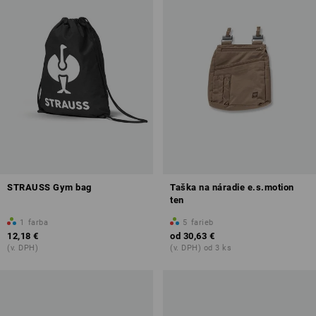
STRAUSS Gym bag
Taška na náradie e.s.motion
ten
1
farba
5
farieb
12,18 €
od
30,63 €
(v. DPH)
(v. DPH) od 3 ks