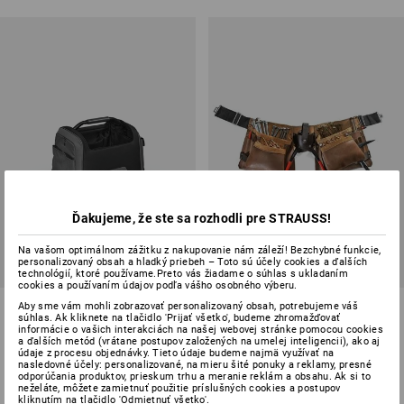
Ďakujeme, že ste sa rozhodli pre STRAUSS!
Na vašom optimálnom zážitku z nakupovanie nám záleží! Bezchybné funkcie,
personalizovaný obsah a hladký priebeh – Toto sú účely cookies a ďalších
technológií, ktoré používame.Preto vás žiadame o súhlas s ukladaním
cookies a používaním údajov podľa vášho osobného výberu.
STRAUSSbox vrecko na
Zástera na náradie, hnedá
Aby sme vám mohli zobrazovať personalizovaný obsah, potrebujeme váš
súhlas. Ak kliknete na tlačidlo 'Prijať všetko', budeme zhromažďovať
náradie otvorené
informácie o vašich interakciách na našej webovej stránke pomocou cookies
a ďalších metód (vrátane postupov založených na umelej inteligencii), ako aj
2
farieb
1
farba
údaje z procesu objednávky. Tieto údaje budeme najmä využívať na
nasledovné účely: personalizované, na mieru šité ponuky a reklamy, presné
85,98 €
od
26,94 €
odporúčania produktov, prieskum trhu a meranie reklám a obsahu. Ak si to
(v. DPH)
(v. DPH) od 3 ks
neželáte, môžete zamietnuť použitie príslušných cookies a postupov
kliknutím na tlačidlo 'Odmietnuť všetko'.