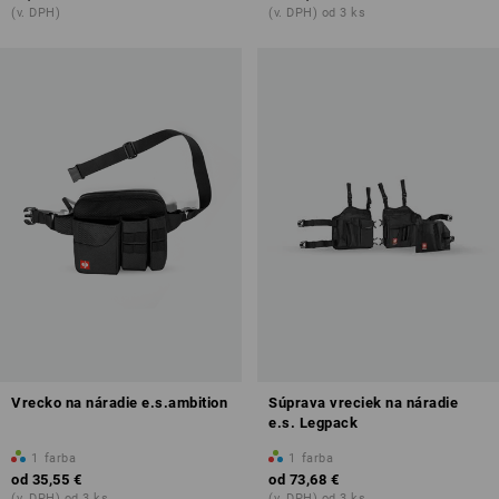
(v. DPH)
(v. DPH) od 3 ks
Vrecko na náradie e.s.ambition
Súprava vreciek na náradie
e.s. Legpack
1
farba
1
farba
od
35,55 €
od
73,68 €
(v. DPH) od 3 ks
(v. DPH) od 3 ks