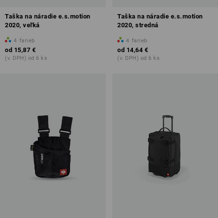
Taška na náradie e.s.motion
Taška na náradie e.s.motion
2020, veľká
2020, stredná
4
farieb
4
farieb
od
15,87 €
od
14,64 €
(v. DPH) od 6 ks
(v. DPH) od 6 ks