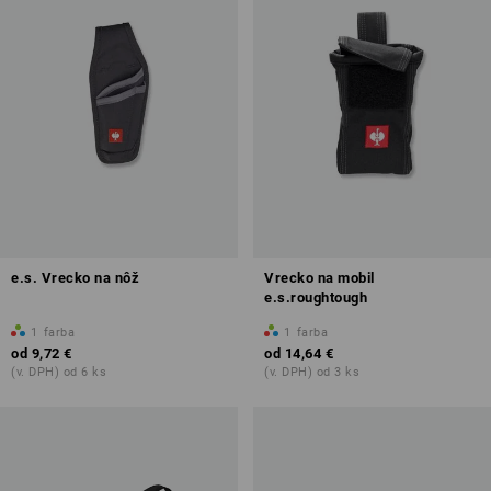
e.s. Vrecko na nôž
Vrecko na mobil
e.s.roughtough
1
farba
1
farba
od
9,72 €
od
14,64 €
(v. DPH) od 6 ks
(v. DPH) od 3 ks