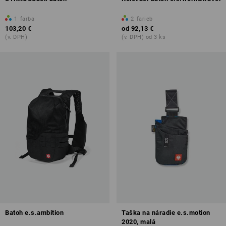
1
farba
2
farieb
103,20 €
od
92,13 €
(v. DPH)
(v. DPH) od 3 ks
Batoh e.s.ambition
Taška na náradie e.s.motion
2020, malá