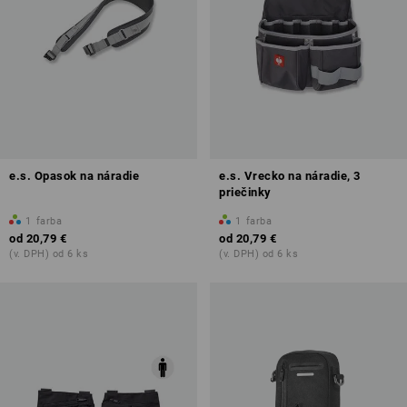
e.s. Opasok na náradie
e.s. Vrecko na náradie, 3
priečinky
1
farba
1
farba
od
20,79 €
od
20,79 €
(v. DPH) od 6 ks
(v. DPH) od 6 ks