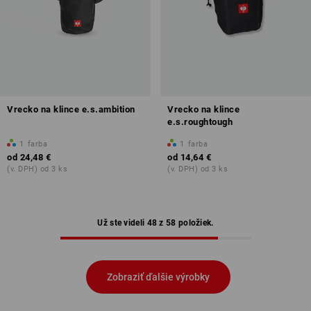
Vrecko na klince e.s.ambition
Vrecko na klince
e.s.roughtough
1
farba
1
farba
od
24,48 €
od
14,64 €
(v. DPH) od 3 ks
(v. DPH) od 3 ks
Už ste videli 48 z 58 položiek.
Zobraziť ďalšie výrobky