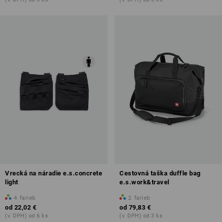
Vrecká na náradie e.s.concrete
Cestovná taška duffle bag
light
e.s.work&travel
4
farieb
2
farieb
od
22,02 €
od
79,83 €
(v. DPH) od 6 ks
(v. DPH) od 3 ks