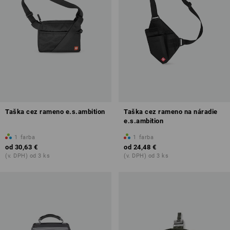
Taška cez rameno e.s.ambition
Taška cez rameno na náradie
e.s.ambition
1
farba
1
farba
od
30,63 €
od
24,48 €
(v. DPH) od 3 ks
(v. DPH) od 3 ks