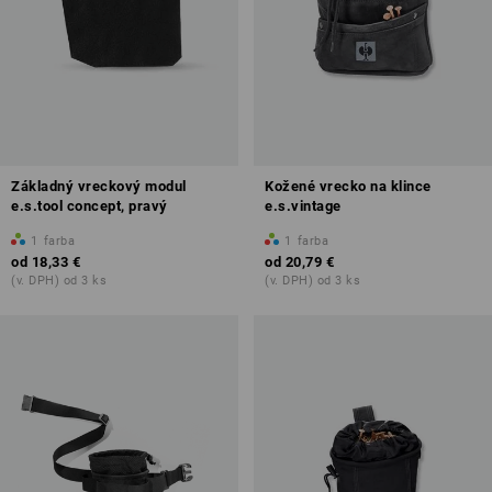
Základný vreckový modul
Kožené vrecko na klince
e.s.tool concept, pravý
e.s.vintage
1
farba
1
farba
od
18,33 €
od
20,79 €
(v. DPH) od 3 ks
(v. DPH) od 3 ks