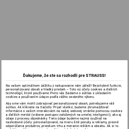
Ďakujeme, že ste sa rozhodli pre STRAUSS!
Na vašom optimálnom zážitku z nakupovanie nám záleží! Bezchybné funkcie,
personalizovaný obsah a hladký priebeh – Toto sú účely cookies a ďalších
technológií, ktoré používame.Preto vás žiadame o súhlas s ukladaním
cookies a používaním údajov podľa vášho osobného výberu.
Aby sme vám mohli zobrazovať personalizovaný obsah, potrebujeme váš
súhlas. Ak kliknete na tlačidlo 'Prijať všetko', budeme zhromažďovať
informácie o vašich interakciách na našej webovej stránke pomocou cookies
a ďalších metód (vrátane postupov založených na umelej inteligencii), ako aj
údaje z procesu objednávky. Tieto údaje budeme najmä využívať na
nasledovné účely: personalizované, na mieru šité ponuky a reklamy, presné
odporúčania produktov, prieskum trhu a meranie reklám a obsahu. Ak si to