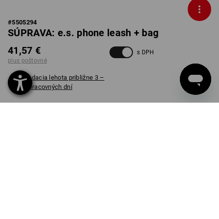
#
5505294
SÚPRAVA: e.s. phone leash + bag
41,57 €
s DPH
plus poštovné
Dodacia lehota približne 3 –
5 pracovných dní
FARBA
čierna
Súprava
INFORMÁCIE O PRODUKTE