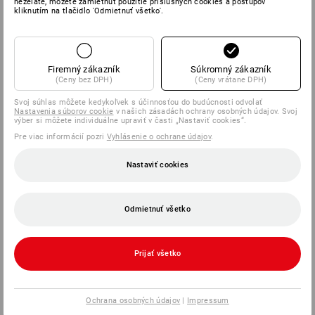
neželáte, môžete zamietnuť použitie príslušných cookies a postupov
kliknutím na tlačidlo 'Odmietnuť všetko'.
Firemný zákazník
Súkromný zákazník
(Ceny bez DPH)
(Ceny vrátane DPH)
Svoj súhlas môžete kedykoľvek s účinnosťou do budúcnosti odvolať
Nastavenia súborov cookie
v našich zásadách ochrany osobných údajov. Svoj
výber si môžete individuálne upraviť v časti „Nastaviť cookies“.
Pre viac informácií pozri
Vyhlásenie o ochrane údajov
.
Nastaviť cookies
Odmietnuť všetko
Prijať všetko
Ochrana osobných údajov
|
Impressum