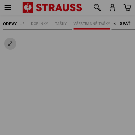
SPÄŤ    >
ODEVY
PÁNSKE
DOPLNKY
TAŠKY
VŠESTRANNÉ TAŠKY