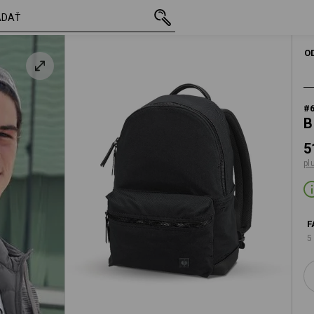
s DPH
51,54 €
oxidová čierna
plus poštovné
O
#
B
5
pl
F
5