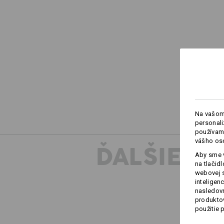
Na vašom
personali
používame
vášho os
ĎALŠIE I
Aby sme v
na tlačid
webovej 
inteligen
nasledovn
produktov
použitie 