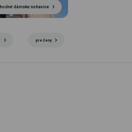
hodné dámske nohavice
v
pre ženy