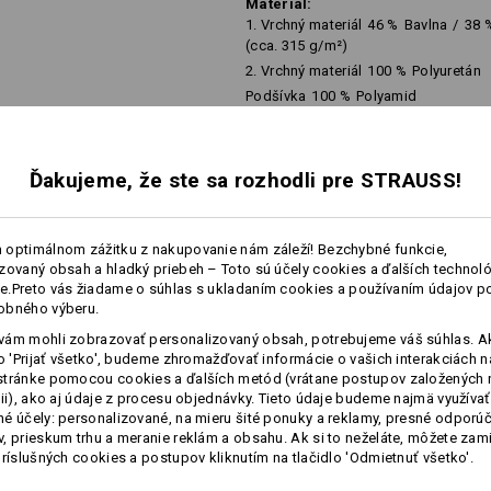
Material:
1. Vrchný materiál
46
%
Bavlna
/
38
(cca. 315 g/m²)
2. Vrchný materiál
100
%
Polyuretán
Podšívka
100
%
Polyamid
Návod na starostlivosť o výrobok:
Neperte
Ďakujeme, že ste sa rozhodli pre STRAUSS!
Nesušte v sušičke
Chemicky nečistiť
 optimálnom zážitku z nakupovanie nám záleží! Bezchybné funkcie,
viac
zovaný obsah a hladký priebeh – Toto sú účely cookies a ďalších technológ
.Preto vás žiadame o súhlas s ukladaním cookies a používaním údajov p
obného výberu.
NFORMÁCIE
ám mohli zobrazovať personalizovaný obsah, potrebujeme váš súhlas. Ak
lo 'Prijať všetko', budeme zhromažďovať informácie o vašich interakciách n
Prispôsobenie:
stránke pomocou cookies a ďalších metód (vrátane postupov založených 
cii), ako aj údaje z procesu objednávky. Tieto údaje budeme najmä využívať
Vytvoriť podľa seba
é účely: personalizované, na mieru šité ponuky a reklamy, presné odporú
, prieskum trhu a meranie reklám a obsahu. Ak si to neželáte, môžete zam
príslušných cookies a postupov kliknutím na tlačidlo 'Odmietnuť všetko'.