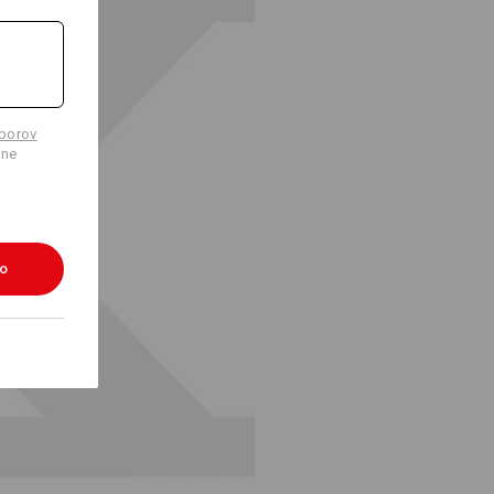
úborov
lne
ko