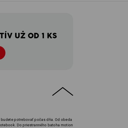
ÍV UŽ OD 1 KS
čo budete potrebovať počas dňa. Od obeda
notebook. Do priestranného batoha motion