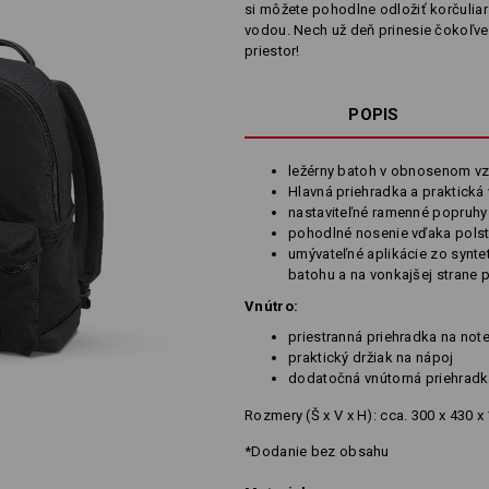
si môžete pohodlne odložiť korčuliars
vodou. Nech už deň prinesie čokoľve
priestor!
POPIS
ležérny batoh v obnosenom v
Hlavná priehradka a praktická
nastaviteľné ramenné popruhy
pohodlné nosenie vďaka pols
umývateľné aplikácie zo syntet
batohu a na vonkajšej strane
Vnútro:
priestranná priehradka na no
praktický držiak na nápoj
dodatočná vnútorná priehradk
Rozmery (Š x V x H): cca. 300 x 430 
*Dodanie bez obsahu