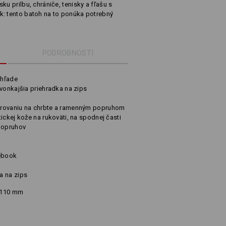
ku prilbu, chrániče, tenisky a fľašu s
k: tento batoh na to ponúka potrebný
PODROBNOSTI
zhľade
 vonkajšia priehradka na zips
trovaniu na chrbte a ramenným popruhom
ickej kože na rukoväti, na spodnej časti
 popruhov
tebook
a na zips
x 110 mm