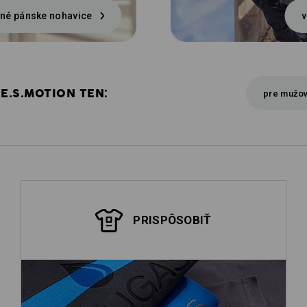
né pánske nohavice
v
E.S.MOTION TEN:
pre mužo
PRISPÔSOBIŤ