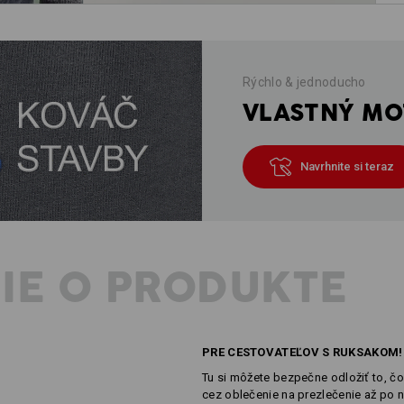
Rýchlo & jednoducho
VLASTNÝ MOT
Navrhnite si teraz
IE O PRODUKTE
PRE CESTOVATEĽOV S RUKSAKOM!
Tu si môžete bezpečne odložiť to, 
cez oblečenie na prezlečenie až po 