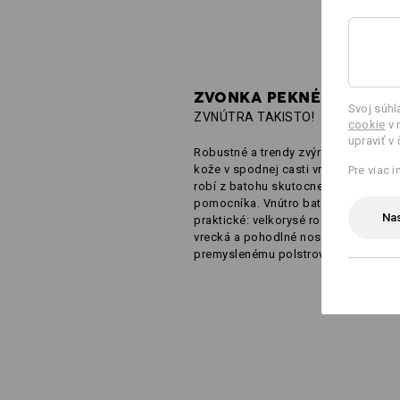
ZVONKA PEKNÉ,
Svoj súh
ZVNÚTRA TAKISTO!
cookie
v 
upraviť v
Robustné a trendy zvýraznenie vo vz
kože v spodnej casti vrecka a na po
Pre viac 
robí z batohu skutocne všestrannéh
pomocníka. Vnútro batoha je tiež vel
Nas
praktické: velkorysé rozvrhnutie, inte
vrecká a pohodlné nosenie vdaka
premyslenému polstrovaniu.