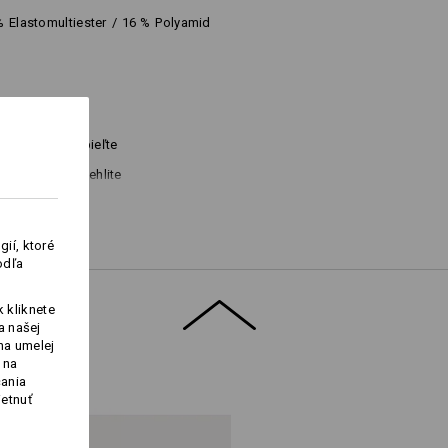
%
Elastomultiester
/
16
%
Polyamid
Nebieľte
Nežehlite
ií, ktoré
odľa
 kliknete
a našej
na umelej
 na
Logoservice
čania
ietnuť