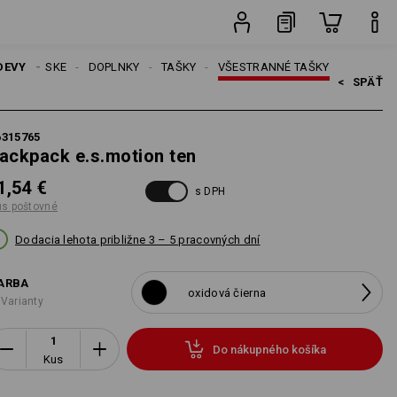
Kus
DEVY
PÁNSKE
DOPLNKY
TAŠKY
VŠESTRANNÉ TAŠKY
<   
SPÄŤ
6315765
ackpack e.s.motion ten
1,54 €
s DPH
us poštovné
Dodacia lehota približne 3 – 5 pracovných dní
ARBA
oxidová čierna
 Varianty
Do nákupného košíka
Kus