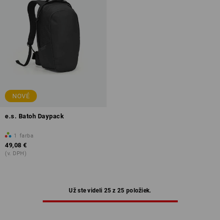
NOVÉ
e.s. Batoh Daypack
1
farba
49,08 €
(v. DPH)
Už ste videli 25 z 25 položiek.