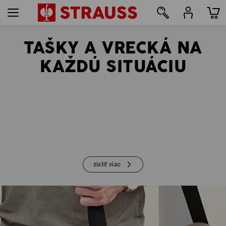
TAŠKY A VRECKÁ NA
25
KAŽDÚ SITUÁCIU
zistiť viac