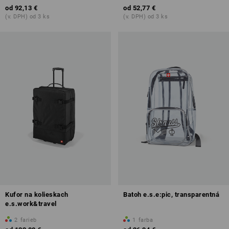
od
92,13 €
od
52,77 €
(v. DPH) od 3 ks
(v. DPH) od 3 ks
Kufor na kolieskach
Batoh e.s.e:pic, transparentná
e.s.work&travel
2
farieb
1
farba