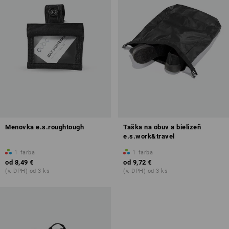
Menovka e.s.roughtough
Taška na obuv a bielizeň
e.s.work&travel
1
farba
1
farba
od
8,49 €
od
9,72 €
(v. DPH) od 3 ks
(v. DPH) od 3 ks