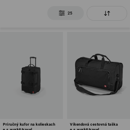
25
Príručný kufor na kolieskach
Víkendová cestovná taška
e.s.work&travel
e.s.work&travel