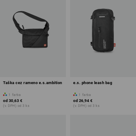
Taška cez rameno e.s.ambition
e.s. phone leash bag
1
farba
1
farba
od
30,63 €
od
26,94 €
(v. DPH) od 3 ks
(v. DPH) od 3 ks