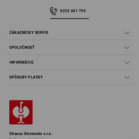
0232 441 795
ZÁKAZNÍCKY SERVIS
SPOLOČNOSŤ
INFORMÁCIE
SPÔSOBY PLATBY
PREHĽAD
VŠETKÝCH VRECIEK
preskúmať
Strauss Slovensko s.r.o.