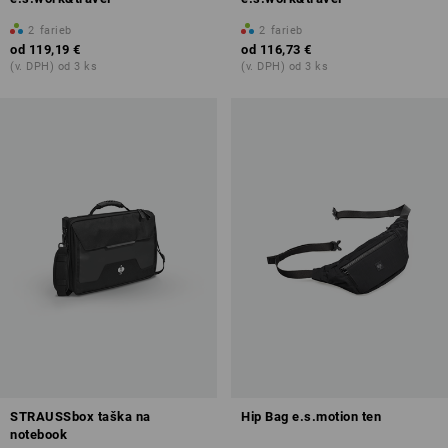
2
farieb
2
farieb
od
119,19 €
od
116,73 €
(v. DPH) od 3 ks
(v. DPH) od 3 ks
STRAUSSbox taška na
Hip Bag e.s.motion ten
notebook