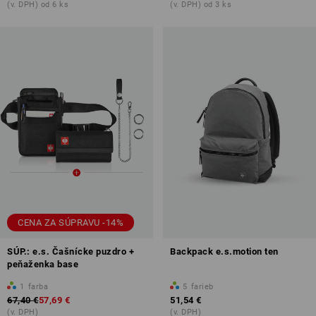
(v. DPH) od 6 ks
(v. DPH) od 3 ks
CENA ZA SÚPRAVU -14%
SÚP.: e.s. Čašnícke puzdro +
Backpack e.s.motion ten
peňaženka base
1
farba
5
farieb
67,40 €
57,69 €
51,54 €
(v. DPH)
(v. DPH)