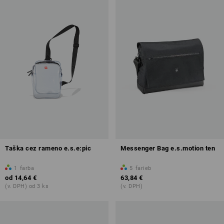
Taška cez rameno e.s.e:pic
Messenger Bag e.s.motion ten
1
farba
5
farieb
od
14,64 €
63,84 €
(v. DPH) od 3 ks
(v. DPH)