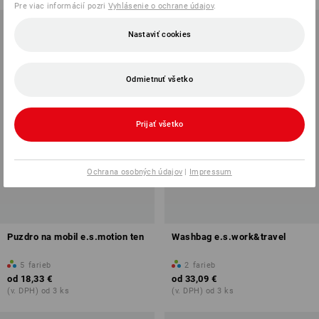
Pre viac informácií pozri
Vyhlásenie o ochrane údajov
.
Nastaviť cookies
Odmietnuť všetko
Prijať všetko
Ochrana osobných údajov
|
Impressum
Puzdro na mobil e.s.motion ten
Washbag e.s.work&travel
5
farieb
2
farieb
od
18,33 €
od
33,09 €
(v. DPH) od 3 ks
(v. DPH) od 3 ks