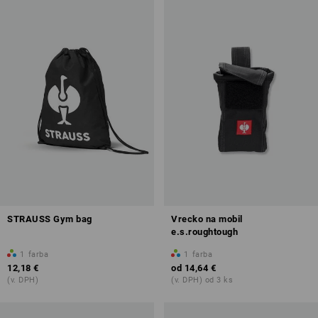
STRAUSS Gym bag
Vrecko na mobil
e.s.roughtough
1
farba
1
farba
12,18 €
od
14,64 €
(v. DPH)
(v. DPH) od 3 ks