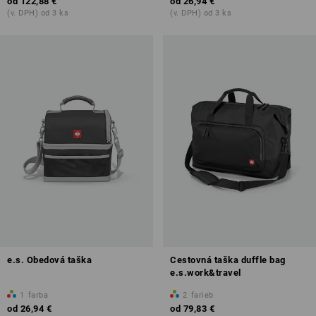
od
122,88 €
od
26,94 €
(v. DPH) od 3 ks
(v. DPH) od 3 ks
e.s. Obedová taška
Cestovná taška duffle bag
e.s.work&travel
1
farba
2
farieb
od
26,94 €
od
79,83 €