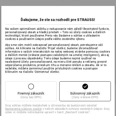
Ďakujeme, že ste sa rozhodli pre STRAUSS!
Na vašom optimálnom zážitku z nakupovanie nám záleží! Bezchybné funkcie,
personalizovaný obsah a hladký priebeh – Toto sú účely cookies a ďalších
technológií, ktoré používame.Preto vás žiadame o súhlas s ukladaním
cookies a používaním údajov podľa vášho osobného výberu.
Aby sme vám mohli zobrazovať personalizovaný obsah, potrebujeme váš
súhlas. Ak kliknete na tlačidlo 'Prijať všetko', budeme zhromažďovať
informácie o vašich interakciách na našej webovej stránke pomocou cookies
a ďalších metód (vrátane postupov založených na umelej inteligencii), ako aj
údaje z procesu objednávky. Tieto údaje budeme najmä využívať na
nasledovné účely: personalizované, na mieru šité ponuky a reklamy, presné
odporúčania produktov, prieskum trhu a meranie reklám a obsahu. Ak si to
neželáte, môžete zamietnuť použitie príslušných cookies a postupov
kliknutím na tlačidlo 'Odmietnuť všetko'.
e.s. čašnícke puzdro base
SÚPRAVA: e.s. phone leash +
Firemný zákazník
Súkromný zákazník
bag
(Ceny bez DPH)
(Ceny vrátane DPH)
1
farba
1
farba
Svoj súhlas môžete kedykoľvek s účinnosťou do budúcnosti odvolať
od
28,17 €
41,57 €
Nastavenia súborov cookie
v našich zásadách ochrany osobných údajov. Svoj
(v. DPH) od 3 ks
(v. DPH)
výber si môžete individuálne upraviť v časti „Nastaviť cookies“.