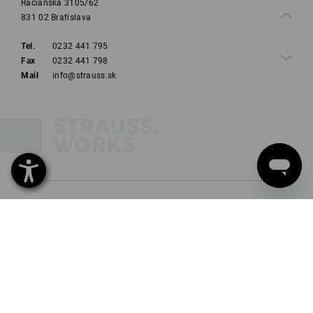
Račianska 3105/62
831 02 Bratislava
Tel.
0232 441 795
Fax
0232 441 798
Mail
info@strauss.sk
PRIHLÁSENIE K ODBERU NEWSLETTERA