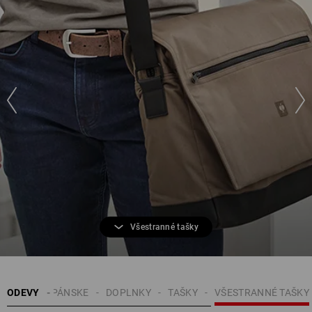
Všestranné tašky
ODEVY
PÁNSKE
DOPLNKY
TAŠKY
VŠESTRANNÉ TAŠKY