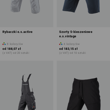
Rybaczki e.s.active
Szorty 5-kieszeniowe
e.s.vintage
8
kolory/ów
4
kolory/ów
od
188,07 zł
od
183,15 zł
(z VAT) od 20 sztuki
(z VAT) od 10 sztuki