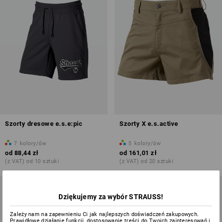
Szorty dresowe e.s.e:pic
Szorty X e.s.active
7
kolory/ów
5
kolory/ów
od
88,44 zł
od
161,01 zł
(z VAT) od 10 sztuki
(z VAT) od 20 sztuki
Dziękujemy za wybór STRAUSS!
Zależy nam na zapewnieniu Ci jak najlepszych doświadczeń zakupowych.
Prawidłowe działanie funkcji, dostosowanie treści do Twoich zainteresowań i