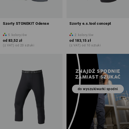
Szorty STONEKIT Odense
Szorty e.s.tool concept
5
kolory/ów
2
kolory/ów
od
83,52 zł
od
183,15 zł
(z VAT) od 20 sztuki
(z VAT) od 10 sztuki
ZNAJDŹ SPODNIE
ZAMIAST SZUKAĆ
do wyszukiwarki spodni