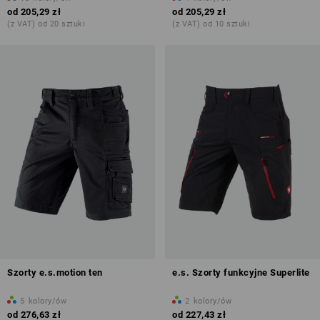
od
205,29 zł
od
205,29 zł
(z VAT) od 20 sztuki
(z VAT) od 10 sztuki
Szorty e.s.motion ten
e.s. Szorty funkcyjne Superlite
5
kolory/ów
2
kolory/ów
od
276,63 zł
od
227,43 zł