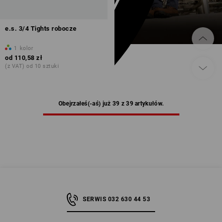
e.s. 3/4 Tights robocze
1
kolor
od
110,58 zł
(z VAT) od 10 sztuki
Obejrzałeś(-aś) już 39 z 39 artykułów.
SERWIS 032 630 44 53