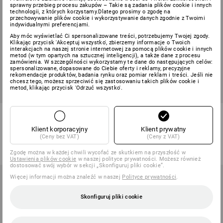
sprawny przebieg procesu zakupów – Takie są zadania plików cookie i innych
technologii, z których korzystamy.Dlatego prosimy o zgodę na
przechowywanie plików cookie i wykorzystywanie danych zgodnie z Twoimi
indywidualnymi preferencjami.
Aby móc wyświetlać Ci spersonalizowane treści, potrzebujemy Twojej zgody.
Klikając przycisk 'Akceptuj wszystko', zbierzemy informacje o Twoich
interakcjach na naszej stronie internetowej za pomocą plików cookie i innych
metod (w tym opartych na sztucznej inteligencji), a także dane z procesu
zamówienia. W szczególności wykorzystamy te dane do następujących celów:
spersonalizowane, dopasowane do Ciebie oferty i reklamy, precyzyjne
rekomendacje produktów, badania rynku oraz pomiar reklam i treści. Jeśli nie
chcesz tego, możesz sprzeciwić się zastosowaniu takich plików cookie i
metod, klikając przycisk 'Odrzuć wszystko'.
Szorty e.s.image
Rybaczki e.s.motion 2020
Klient korporacyjny
Klient prywatny
9
kolory/ów
6
kolory/ów
(Ceny bez VAT)
(Ceny z VAT)
od
121,65 zł
od
287,70 zł
(z VAT) od 20 sztuki
(z VAT) od 10 sztuki
Zgodę można w każdej chwili wycofać ze skutkiem na przyszłość w
Ustawienia plików cookie
w naszej polityce prywatności. Możesz również
dostosować swój wybór w sekcji „Skonfiguruj pliki cookie”.
Więcej informacji można znaleźć w naszej
Polityce prywatności
.
Skonfiguruj pliki cookie