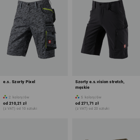
e.s. Szorty Pixel
Szorty e.s.vision stretch,
męskie
2
kolory/ów
5
kolory/ów
od
210,21 zł
od
271,71 zł
(z VAT) od 10 sztuki
(z VAT) od 20 sztuki