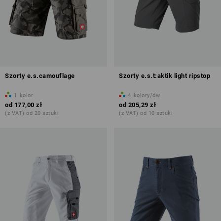
Szorty e.s.camouflage
Szorty e.s.t:aktik light ripstop
1
kolor
4
kolory/ów
od
177,00 zł
od
205,29 zł
(z VAT) od 20 sztuki
(z VAT) od 10 sztuki