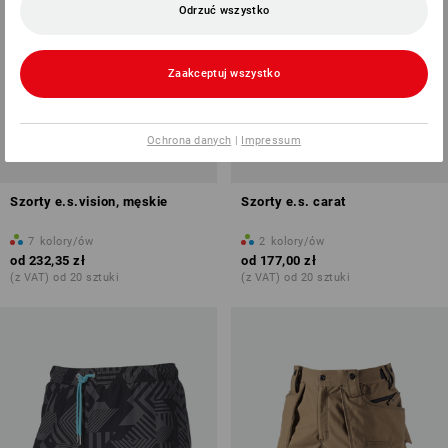
Odrzuć wszystko
Zaakceptuj wszystko
Ochrona danych
|
Impressum
Szorty e.s.vision, męskie
Szorty e.s. carat
7
kolory/ów
2
kolory/ów
od
232,35 zł
od
177,00 zł
(z VAT) od 20 sztuki
(z VAT) od 20 sztuki