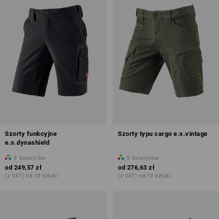
Szorty funkcyjne
Szorty typu cargo e.s.vintage
e.s.dynashield
9
kolory/ów
5
kolory/ów
od
249,57 zł
od
276,63 zł
(z VAT) od 10 sztuki
(z VAT) od 10 sztuki