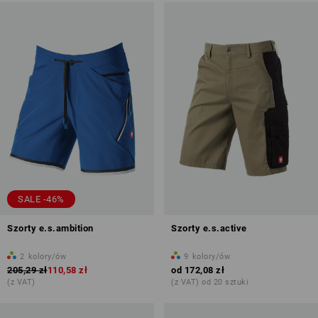
SALE -46%
Szorty e.s.ambition
Szorty e.s.active
2
kolory/ów
9
kolory/ów
205,29 zł
110,58 zł
od
172,08 zł
(z VAT)
(z VAT) od 20 sztuki