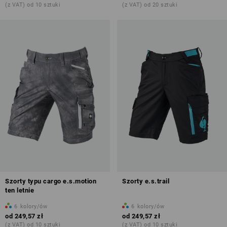
(z VAT) od 10 sztuki
(z VAT) od 20 sztuki
Szorty typu cargo e.s.motion
Szorty e.s.trail
ten letnie
6
kolory/ów
6
kolory/ów
od
249,57 zł
od
249,57 zł
(z VAT) od 10 sztuki
(z VAT) od 10 sztuki