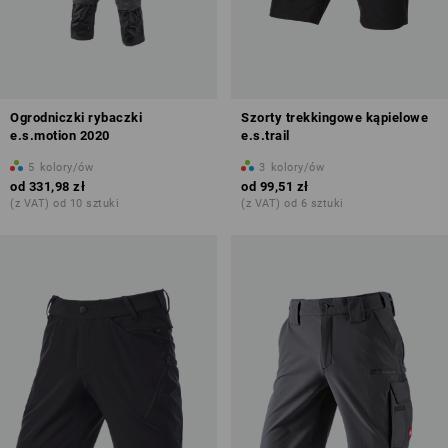
Ogrodniczki rybaczki
Szorty trekkingowe kąpielowe
e.s.motion 2020
e.s.trail
5
kolory/ów
3
kolory/ów
od
331,98 zł
od
99,51 zł
(z VAT) od 10 sztuki
(z VAT) od 6 sztuki