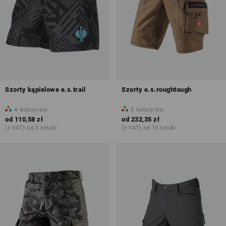
Szorty kąpielowe e.s.trail
Szorty e.s.roughtough
4
kolory/ów
3
kolory/ów
od
110,58 zł
od
232,35 zł
(z VAT) od 3 sztuki
(z VAT) od 10 sztuki