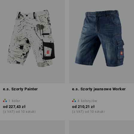
e.s. Szorty Painter
e.s. Szorty jeansowe Worker
1
kolor
4
kolory/ów
od
227,43 zł
od
210,21 zł
(z VAT) od 10 sztuki
(z VAT) od 10 sztuki