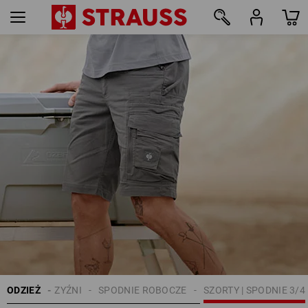
39
ODZIEŻ
MĘŻCZYŹNI
SPODNIE ROBOCZE
SZORTY | SPODNIE 3/4