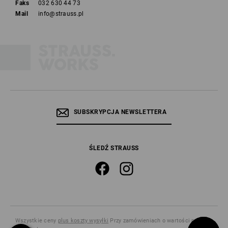
Faks
032 630 44 73
Mail
info@strauss.pl
SUBSKRYPCJA NEWSLETTERA
ŚLEDŹ STRAUSS
Wszystkie ceny
plus koszty wysyłki
Przy zamówieniach o wartości poniżej