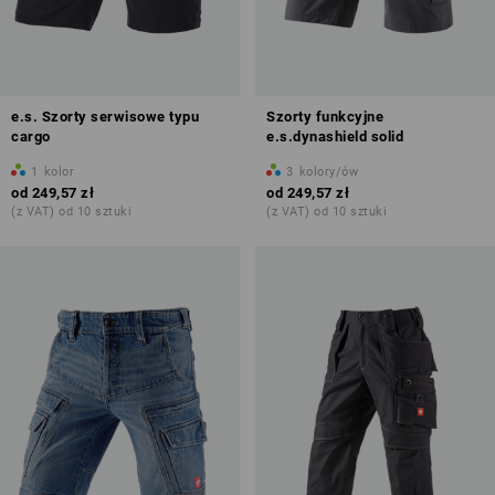
e.s. Szorty serwisowe typu
Szorty funkcyjne
cargo
e.s.dynashield solid
1
kolor
3
kolory/ów
od
249,57 zł
od
249,57 zł
(z VAT) od 10 sztuki
(z VAT) od 10 sztuki