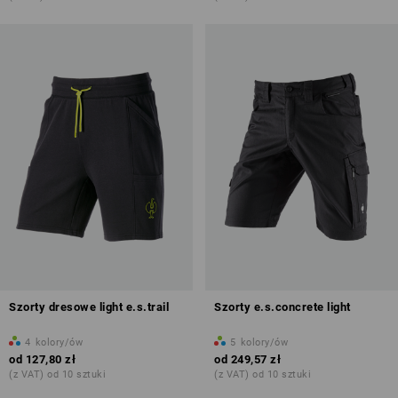
Szorty dresowe light e.s.trail
Szorty e.s.concrete light
4
kolory/ów
5
kolory/ów
od
127,80 zł
od
249,57 zł
(z VAT) od 10 sztuki
(z VAT) od 10 sztuki