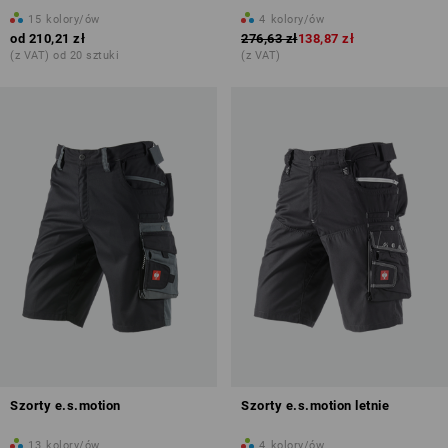
15
kolory/ów
4
kolory/ów
od
210,21 zł
276,63 zł
138,87 zł
(z VAT) od 20 sztuki
(z VAT)
Szorty e.s.motion
Szorty e.s.motion letnie
13
kolory/ów
4
kolory/ów