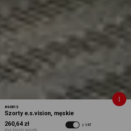
#
60813
Szorty e.s.vision, męskie
260,64 zł
z VAT
plus koszty wysyłki