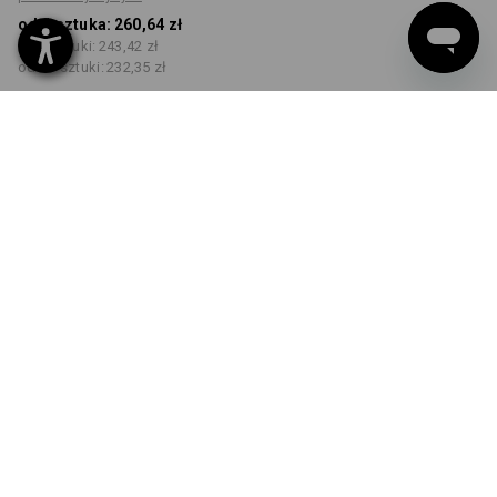
od 1 sztuka:
260,64 zł
od 5 sztuki:
243,42 zł
od 20 sztuki:
232,35 zł
Czas dostawy ok.3–5 dni
robocze(ych)
KOLOR
ROZMIAR
44
wybierz
wybierz
czarny
Rabat ilościowy
od 1 sztuka
od 5 sztuki
od 20 sztuki
Oszczędności:
Oszczędności:
Oszczędności:
0
%/
sztuka
7
%/
sztuki
11
%/
sztuki