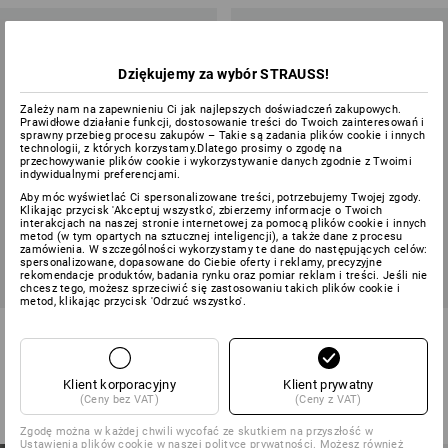
Dziękujemy za wybór STRAUSS!
Zależy nam na zapewnieniu Ci jak najlepszych doświadczeń zakupowych.
Prawidłowe działanie funkcji, dostosowanie treści do Twoich zainteresowań i
sprawny przebieg procesu zakupów – Takie są zadania plików cookie i innych
technologii, z których korzystamy.Dlatego prosimy o zgodę na
przechowywanie plików cookie i wykorzystywanie danych zgodnie z Twoimi
indywidualnymi preferencjami.
Aby móc wyświetlać Ci spersonalizowane treści, potrzebujemy Twojej zgody.
Klikając przycisk 'Akceptuj wszystko', zbierzemy informacje o Twoich
interakcjach na naszej stronie internetowej za pomocą plików cookie i innych
metod (w tym opartych na sztucznej inteligencji), a także dane z procesu
zamówienia. W szczególności wykorzystamy te dane do następujących celów:
spersonalizowane, dopasowane do Ciebie oferty i reklamy, precyzyjne
rekomendacje produktów, badania rynku oraz pomiar reklam i treści. Jeśli nie
chcesz tego, możesz sprzeciwić się zastosowaniu takich plików cookie i
metod, klikając przycisk 'Odrzuć wszystko'.
Spodnie typu cargo e.s.motion
Ogrodniczki dziecięce
ten letnie, dziecięc
e.s.image
5
kolory/ów
3
kolory/ów
Klient korporacyjny
Klient prywatny
od
177,00 zł
od
110,58 zł
(Ceny bez VAT)
(Ceny z VAT)
(z VAT) od 3 sztuki
(z VAT) od 3 sztuki
Zgodę można w każdej chwili wycofać ze skutkiem na przyszłość w
Ustawienia plików cookie
w naszej polityce prywatności. Możesz również