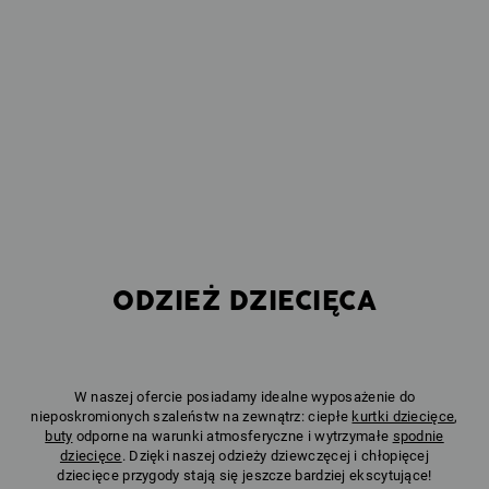
ODZIEŻ DZIECIĘCA
W naszej ofercie posiadamy idealne wyposażenie do
nieposkromionych szaleństw na zewnątrz: ciepłe
kurtki dziecięce
,
buty
odporne na warunki atmosferyczne i wytrzymałe
spodnie
dziecięce
. Dzięki naszej odzieży dziewczęcej i chłopięcej
dziecięce przygody stają się jeszcze bardziej ekscytujące!