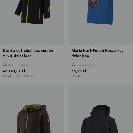
Kurtka softshell e.s.motion
Mario Kart/Peach Koszulka,
2020, dziecięca
dziecięca
8
kolory/ów
3
kolory/ów
od
161,01 zł
45,39 zł
(z VAT) od 3 sztuki
(z VAT)