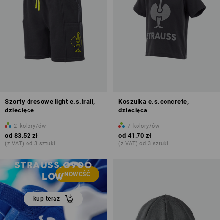
Szorty dresowe light e.s.trail,
Koszulka e.s.concrete,
dziecięce
dziecięca
2
kolory/ów
7
kolory/ów
od
83,52 zł
od
41,70 zł
UNIWERSALNE
(z VAT) od 3 sztuki
(z VAT) od 3 sztuki
BUTY
STRAUSS.0900
LOW
NOWOŚĆ
kup teraz