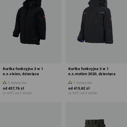
Kurtka funkcyjna 3 w 1
Kurtka funkcyjna 3 w 1
e.s.vision, dziecięca
e.s.motion 2020, dziecięca
3
kolory/ów
7
kolory/ów
od
437,76 zł
od
415,62 zł
(z VAT) od 3 sztuki
(z VAT) od 3 sztuki