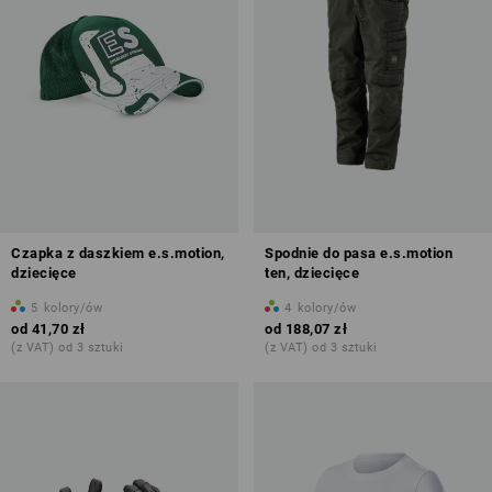
Czapka z daszkiem e.s.motion,
Spodnie do pasa e.s.motion
dziecięce
ten, dziecięce
5
kolory/ów
4
kolory/ów
od
41,70 zł
od
188,07 zł
(z VAT) od 3 sztuki
(z VAT) od 3 sztuki