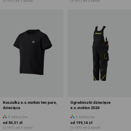
(z VAT) od 3 sztuki
(z VAT) od 3 sztuki
Koszulka e.s.motion ten pure,
Ogrodniczki dziecięce
dziecięca
e.s.motion 2020
5
kolory/ów
3
kolory/ów
od
50,31 zł
od
199,14 zł
(z VAT) od 3 sztuki
(z VAT) od 3 sztuki