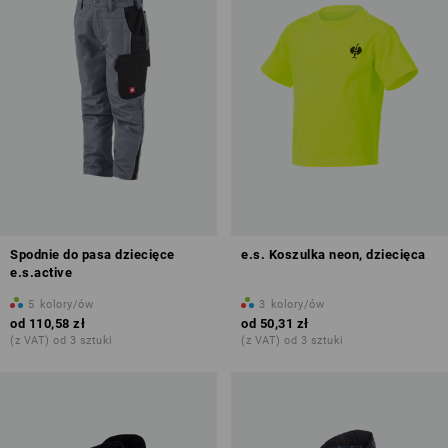
Spodnie do pasa dziecięce
e.s. Koszulka neon, dziecięca
e.s.active
5
kolory/ów
3
kolory/ów
od
110,58 zł
od
50,31 zł
(z VAT) od 3 sztuki
(z VAT) od 3 sztuki