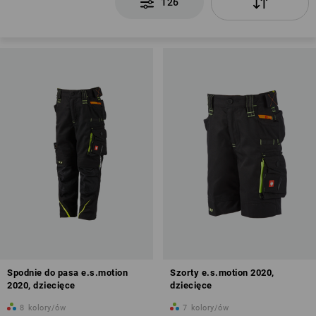
126
Spodnie do pasa e.s.motion
Szorty e.s.motion 2020,
2020, dziecięce
dziecięce
8
kolory/ów
7
kolory/ów