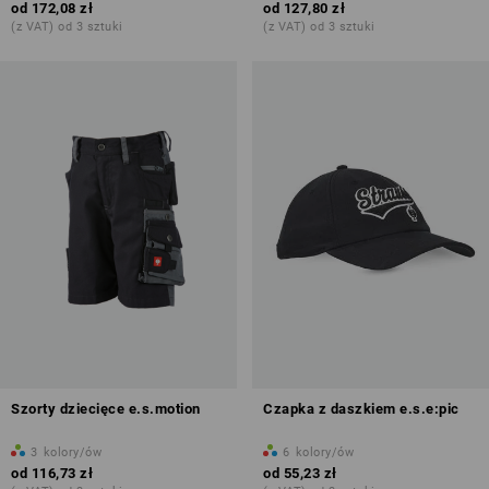
od
172,08 zł
od
127,80 zł
(z VAT) od 3 sztuki
(z VAT) od 3 sztuki
Szorty dziecięce e.s.motion
Czapka z daszkiem e.s.e:pic
3
kolory/ów
6
kolory/ów
od
116,73 zł
od
55,23 zł