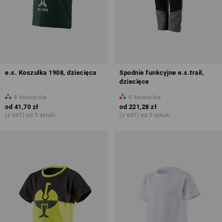
e.s. Koszulka 1908, dziecięca
Spodnie funkcyjne e.s.trail,
dziecięce
8
kolory/ów
5
kolory/ów
od
41,70 zł
od
221,28 zł
(z VAT) od 3 sztuki
(z VAT) od 3 sztuki