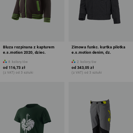
Bluza rozpinana z kapturem
Zimowa funkc. kurtka pilotka
e.s.motion 2020, dziec.
e.s.motion denim, dz.
8
kolory/ów
2
kolory/ów
od
116,73 zł
od
343,05 zł
(z VAT) od 3 sztuki
(z VAT) od 3 sztuki