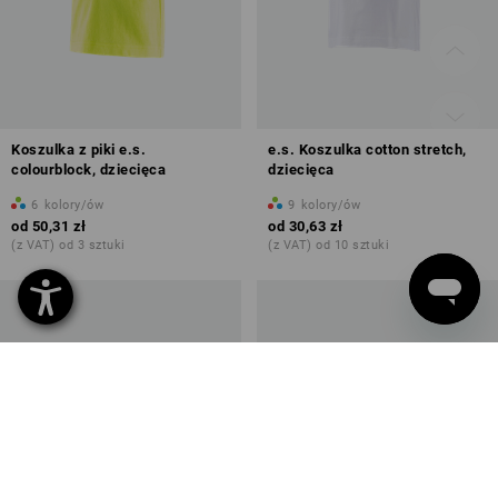
Koszulka z piki e.s.
e.s. Koszulka cotton stretch,
colourblock, dziecięca
dziecięca
6
kolory/ów
9
kolory/ów
od
50,31 zł
od
30,63 zł
(z VAT) od 3 sztuki
(z VAT) od 10 sztuki