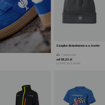
Czapka dzianinowa e.s.iconic
7
kolory/ów
od
55,23 zł
(z VAT) od 3 sztuki