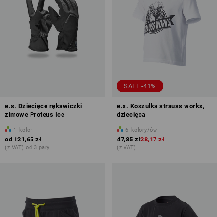
SALE -41%
e.s. Dziecięce rękawiczki
e.s. Koszulka strauss works,
zimowe Proteus Ice
dziecięca
1
kolor
6
kolory/ów
od
121,65 zł
47,85 zł
28,17 zł
(z VAT) od 3 pary
(z VAT)