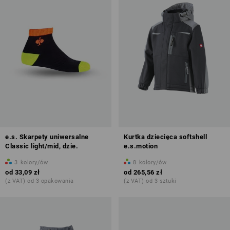
e.s. Skarpety uniwersalne
Kurtka dziecięca softshell
Classic light/mid, dzie.
e.s.motion
3
kolory/ów
8
kolory/ów
od
33,09 zł
od
265,56 zł
(z VAT) od 3 opakowania
(z VAT) od 3 sztuki