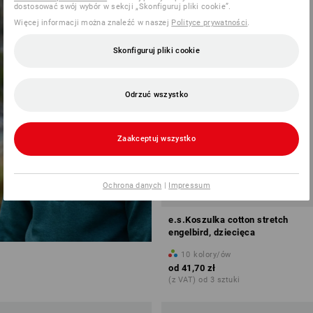
NOWOŚCI DLA
dostosować swój wybór w sekcji „Skonfiguruj pliki cookie”.
DZIECI
NOWOŚĆ
Więcej informacji można znaleźć w naszej
Polityce prywatności
.
Skonfiguruj pliki cookie
odkryj teraz
Odrzuć wszystko
Zaakceptuj wszystko
Ochrona danych
|
Impressum
NOWOŚĆ
e.s.Koszulka cotton stretch
engelbird, dziecięca
10
kolory/ów
od
41,70 zł
(z VAT) od 3 sztuki