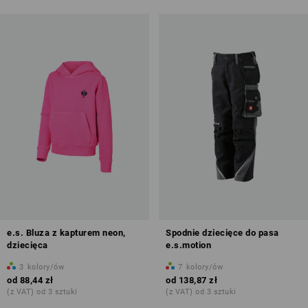
e.s. Bluza z kapturem neon,
Spodnie dziecięce do pasa
dziecięca
e.s.motion
3
kolory/ów
7
kolory/ów
od
88,44 zł
od
138,87 zł
(z VAT) od 3 sztuki
(z VAT) od 3 sztuki