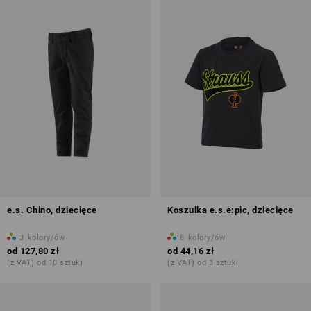
e.s. Chino, dziecięce
Koszulka e.s.e:pic, dziecięce
3
kolory/ów
8
kolory/ów
od
127,80 zł
od
44,16 zł
(z VAT) od 10 sztuki
(z VAT) od 3 sztuki