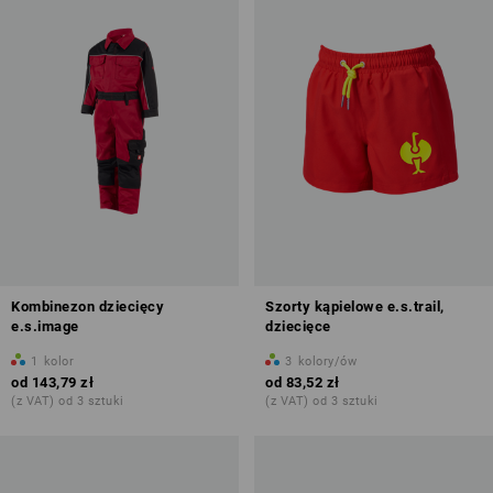
Kombinezon dziecięcy
Szorty kąpielowe e.s.trail,
e.s.image
dziecięce
1
kolor
3
kolory/ów
od
143,79 zł
od
83,52 zł
(z VAT) od 3 sztuki
(z VAT) od 3 sztuki