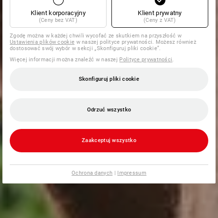
Klient korporacyjny
Klient prywatny
(Ceny bez VAT)
(Ceny z VAT)
Zgodę można w każdej chwili wycofać ze skutkiem na przyszłość w
Ustawienia plików cookie
w naszej polityce prywatności. Możesz również
dostosować swój wybór w sekcji „Skonfiguruj pliki cookie”.
Więcej informacji można znaleźć w naszej
Polityce prywatności
.
Skonfiguruj pliki cookie
Odrzuć wszystko
Zaakceptuj wszystko
Ochrona danych
|
Impressum