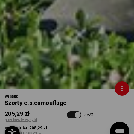
#
95580
Szorty e.s.camouflage
205,29 zł
z VAT
plus koszty wysyłki
od 1 sztuka:
205,29 zł
od 5 sztuki:
188,07 zł