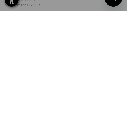
od 20 sztuki:
177,00 zł
Czas dostawy ok.3–5 dni
robocze(ych)
KOLOR
ROZMIAR
46
wybierz
kamuflaż kamiennoszary
Rabat ilościowy
od 1 sztuka
od 5 sztuki
od 20 sztuki
Oszczędności:
Oszczędności:
Oszczędności:
0
%/
sztuka
8
%/
sztuki
14
%/
sztuki
sztuka