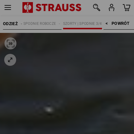
POWRÓT    >
ODZIEŻ
ĘŻCZYŹNI
SPODNIE ROBOCZE
SZORTY | SPODNIE 3/4