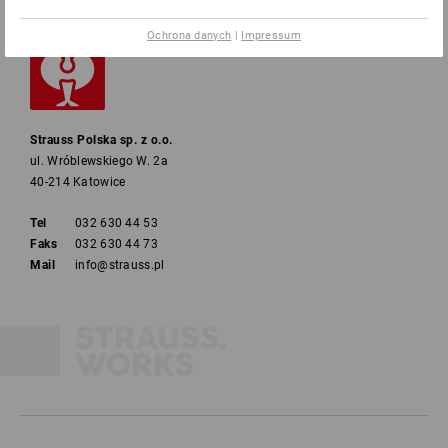
Ochrona danych
|
Impressum
Strauss Polska sp. z o.o.
ul. Wróblewskiego W. 2a
40-214 Katowice
Tel
032 630 44 53
Faks
032 630 44 73
Mail
info@strauss.pl