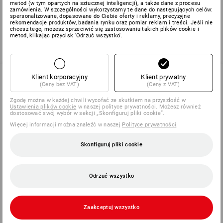
08.00 – 17.00
metod (w tym opartych na sztucznej inteligencji), a także dane z procesu
zamówienia. W szczególności wykorzystamy te dane do następujących celów:
spersonalizowane, dopasowane do Ciebie oferty i reklamy, precyzyjne
tel: 032 630 44 53
rekomendacje produktów, badania rynku oraz pomiar reklam i treści. Jeśli nie
chcesz tego, możesz sprzeciwić się zastosowaniu takich plików cookie i
faks: 032 630 44 73
metod, klikając przycisk 'Odrzuć wszystko'.
info@strauss.pl
Klient korporacyjny
Klient prywatny
(Ceny bez VAT)
(Ceny z VAT)
SERWIS 032 630 44 53
Zgodę można w każdej chwili wycofać ze skutkiem na przyszłość w
Ustawienia plików cookie
w naszej polityce prywatności. Możesz również
dostosować swój wybór w sekcji „Skonfiguruj pliki cookie”.
Więcej informacji można znaleźć w naszej
Polityce prywatności
.
SERVICE
Skonfiguruj pliki cookie
FIRMY
Odrzuć wszystko
INFORMACJA
METODY PŁATNOŚCI
Zaakceptuj wszystko