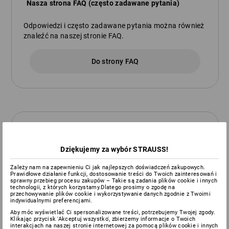
Nasza strona FAQ (często zadawane pytania)
Odpowiedzi i często zadawane pytania można również
znaleźć na naszej stronie FAQ.
Do strony FAQ
Centrum Serwisowe
Dziękujemy za wybór STRAUSS!
Zamówienia, informacje
o dostawie, porady lub
Zależy nam na zapewnieniu Ci jak najlepszych doświadczeń zakupowych.
Prawidłowe działanie funkcji, dostosowanie treści do Twoich zainteresowań i
usługi w zakresie
sprawny przebieg procesu zakupów – Takie są zadania plików cookie i innych
umieszczenia reklamy:
technologii, z których korzystamy.Dlatego prosimy o zgodę na
przechowywanie plików cookie i wykorzystywanie danych zgodnie z Twoimi
indywidualnymi preferencjami.
od poniedziałku
Aby móc wyświetlać Ci spersonalizowane treści, potrzebujemy Twojej zgody.
do piątku w godz.
Klikając przycisk 'Akceptuj wszystko', zbierzemy informacje o Twoich
interakcjach na naszej stronie internetowej za pomocą plików cookie i innych