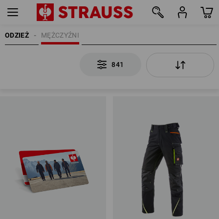
ODZIEŻ
MĘŻCZYŹNI
841
841