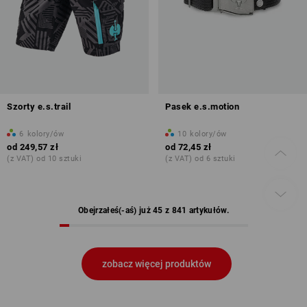
Szorty e.s.trail
Pasek e.s.motion
6
kolory/ów
10
kolory/ów
od
249,57 zł
od
72,45 zł
(z VAT) od 10 sztuki
(z VAT) od 6 sztuki
Obejrzałeś(-aś) już 45 z 841 artykułów.
zobacz więcej produktów