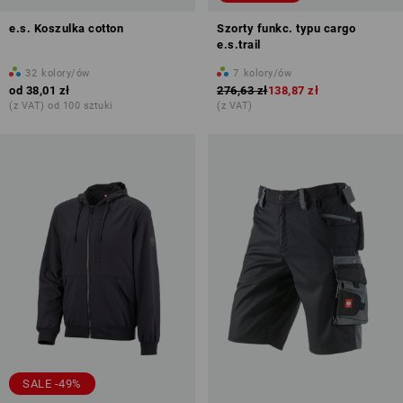
e.s. Koszulka cotton
Szorty funkc. typu cargo
e.s.trail
32
kolory/ów
7
kolory/ów
od
38,01 zł
276,63 zł
138,87 zł
(z VAT) od 100 sztuki
(z VAT)
SALE -49%