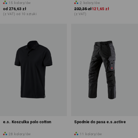
15
kolory/ów
2
kolory/ów
od
276,63 zł
232,35 zł
121,65 zł
(z VAT) od 10 sztuki
(z VAT)
e.s. Koszulka polo cotton
Spodnie do pasa e.s.active
28
kolory/ów
11
kolory/ów