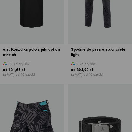
e.s. Koszulka polo z piki cotton
Spodnie do pasa e.s.concrete
stretch
light
15
kolory/ów
5
kolory/ów
od
121,65 zł
od
304,92 zł
(z VAT) od 10 sztuki
(z VAT) od 10 sztuki