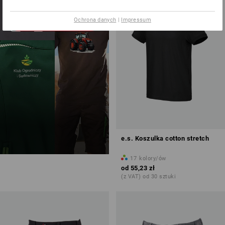
zaprojektuj
Ochrona danych
|
Impressum
samodzielnie teraz
e.s. Koszulka cotton stretch
17
kolory/ów
od
55,23 zł
(z VAT) od 30 sztuki