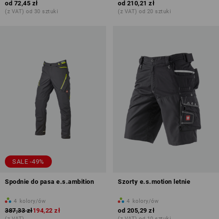
od
72,45 zł
od
210,21 zł
(z VAT) od 30 sztuki
(z VAT) od 20 sztuki
SALE -49%
Spodnie do pasa e.s.ambition
Szorty e.s.motion letnie
4
kolory/ów
4
kolory/ów
387,33 zł
194,22 zł
od
205,29 zł
(z VAT)
(z VAT) od 10 sztuki