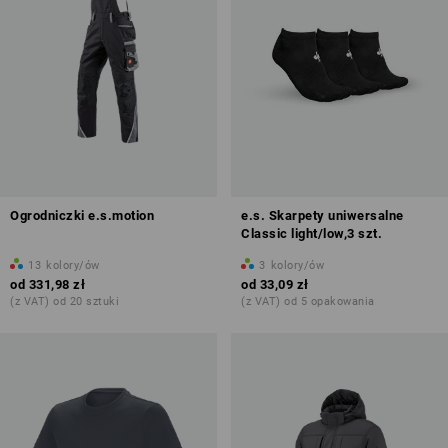
Ogrodniczki e.s.motion
e.s. Skarpety uniwersalne
Classic light/low,3 szt.
13
kolory/ów
3
kolory/ów
od
331,98 zł
od
33,09 zł
(z VAT) od 20 sztuki
(z VAT) od 5 opakowania