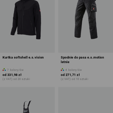
Kurtka softshell e.s.vision
Spodnie do pasa e.s.motion
letnie
7
kolory/ów
4
kolory/ów
od
331,98 zł
od
271,71 zł
(z VAT) od 20 sztuki
(z VAT) od 10 sztuki