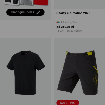
skonfiguruj teraz
Szorty e.s.motion 2020
15
kolory/ów
od
210,21 zł
(z VAT) od 20 sztuki
SALE -49%