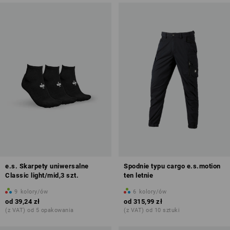
e.s. Skarpety uniwersalne
Spodnie typu cargo e.s.motion
Classic light/mid,3 szt.
ten letnie
9
kolory/ów
6
kolory/ów
od
39,24 zł
od
315,99 zł
(z VAT) od 5 opakowania
(z VAT) od 10 sztuki