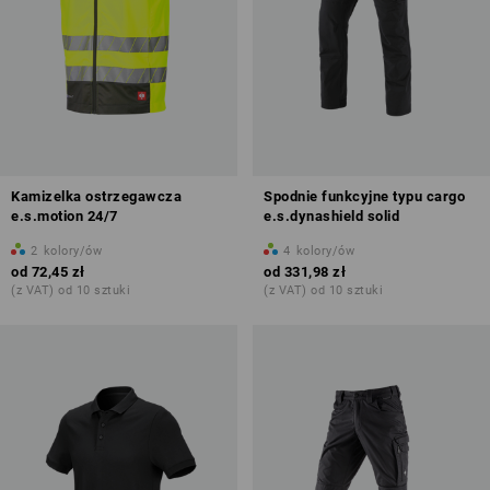
Kamizelka ostrzegawcza
Spodnie funkcyjne typu cargo
e.s.motion 24/7
e.s.dynashield solid
2
kolory/ów
4
kolory/ów
od
72,45 zł
od
331,98 zł
(z VAT) od 10 sztuki
(z VAT) od 10 sztuki