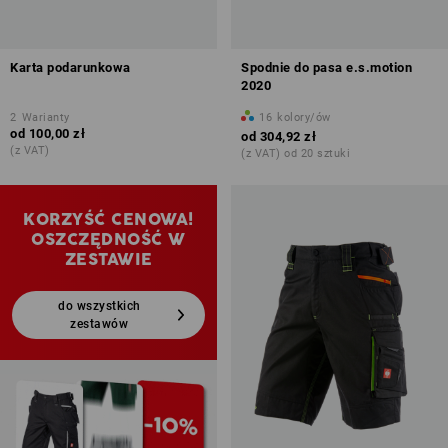
Karta podarunkowa
Spodnie do pasa e.s.motion
2020
2
Warianty
16
kolory/ów
od
100,00 zł
od
304,92 zł
(z VAT)
(z VAT) od 20 sztuki
KORZYŚĆ CENOWA!
OSZCZĘDNOŚĆ W
ZESTAWIE
do wszystkich
zestawów
promocyjnych