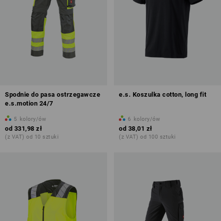
Spodnie do pasa ostrzegawcze
e.s. Koszulka cotton, long fit
e.s.motion 24/7
5
kolory/ów
6
kolory/ów
od
331,98 zł
od
38,01 zł
(z VAT) od 10 sztuki
(z VAT) od 100 sztuki