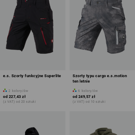
e.s. Szorty funkcyjne Superlite
Szorty typu cargo e.s.motion
ten letnie
2
kolory/ów
6
kolory/ów
od
227,43 zł
od
249,57 zł
(z VAT) od 20 sztuki
(z VAT) od 10 sztuki