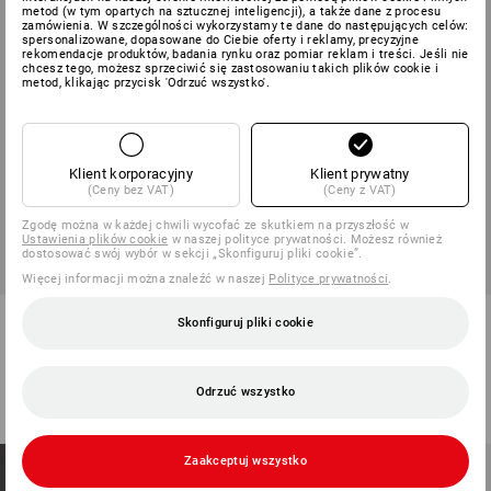
metod (w tym opartych na sztucznej inteligencji), a także dane z procesu
zamówienia. W szczególności wykorzystamy te dane do następujących celów:
spersonalizowane, dopasowane do Ciebie oferty i reklamy, precyzyjne
rekomendacje produktów, badania rynku oraz pomiar reklam i treści. Jeśli nie
chcesz tego, możesz sprzeciwić się zastosowaniu takich plików cookie i
metod, klikając przycisk 'Odrzuć wszystko'.
Klient korporacyjny
Klient prywatny
(Ceny bez VAT)
(Ceny z VAT)
Zgodę można w każdej chwili wycofać ze skutkiem na przyszłość w
Ustawienia plików cookie
w naszej polityce prywatności. Możesz również
dostosować swój wybór w sekcji „Skonfiguruj pliki cookie”.
Więcej informacji można znaleźć w naszej
Polityce prywatności
.
Spodnie funkcyjne do pasa
Kurtka softshell dryplexx®
Skonfiguruj pliki cookie
e.s.dynashield
softlight
9
kolory/ów
7
kolory/ów
od
331,98 zł
od
205,29 zł
Odrzuć wszystko
(z VAT) od 10 sztuki
(z VAT) od 20 sztuki
Nadruki i hafty – od 1 szt.
Zaakceptuj wszystko
ZAPROJEKTUJ
SAMODZIELNIE!