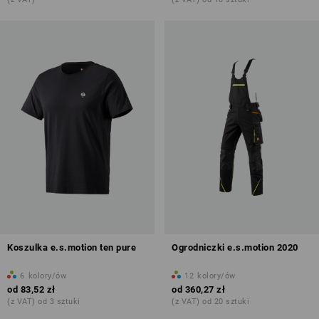
Koszulka e.s.motion ten pure
Ogrodniczki e.s.motion 2020
6
kolory/ów
12
kolory/ów
od
83,52 zł
od
360,27 zł
(z VAT) od 3 sztuki
(z VAT) od 20 sztuki