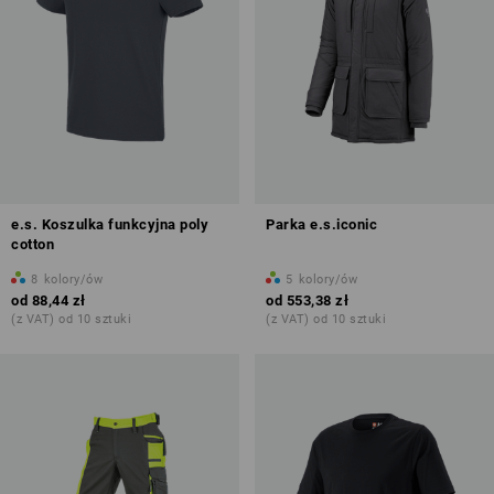
e.s. Koszulka funkcyjna poly
Parka e.s.iconic
cotton
8
kolory/ów
5
kolory/ów
od
88,44 zł
od
553,38 zł
(z VAT) od 10 sztuki
(z VAT) od 10 sztuki