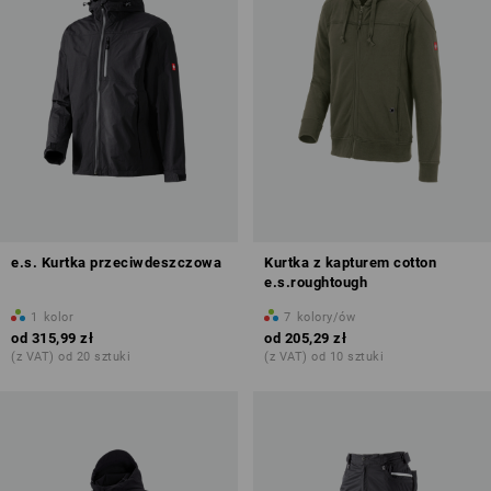
e.s. Kurtka przeciwdeszczowa
Kurtka z kapturem cotton
e.s.roughtough
1
kolor
7
kolory/ów
od
315,99 zł
od
205,29 zł
(z VAT) od 20 sztuki
(z VAT) od 10 sztuki