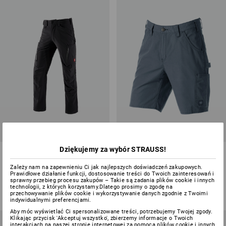
SALE -32%
Dziękujemy za wybór STRAUSS!
Spodnie typu cargo e.s.vision
Szorty e.s.iconic
stretch, męskie
Zależy nam na zapewnieniu Ci jak najlepszych doświadczeń zakupowych.
Prawidłowe działanie funkcji, dostosowanie treści do Twoich zainteresowań i
7
kolory/ów
1
kolor
sprawny przebieg procesu zakupów – Takie są zadania plików cookie i innych
od
315,99 zł
138,87 zł
93,36 zł
technologii, z których korzystamy.Dlatego prosimy o zgodę na
przechowywanie plików cookie i wykorzystywanie danych zgodnie z Twoimi
(z VAT) od 20 sztuki
(z VAT)
indywidualnymi preferencjami.
Aby móc wyświetlać Ci spersonalizowane treści, potrzebujemy Twojej zgody.
Klikając przycisk 'Akceptuj wszystko', zbierzemy informacje o Twoich
interakcjach na naszej stronie internetowej za pomocą plików cookie i innych