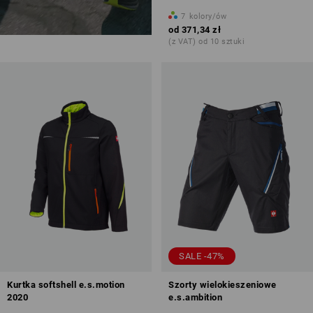
7
kolory/ów
od
371,34 zł
(z VAT) od 10 sztuki
SALE -47%
Kurtka softshell e.s.motion
Szorty wielokieszeniowe
2020
e.s.ambition