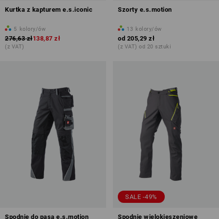
Kurtka z kapturem e.s.iconic
Szorty e.s.motion
5
kolory/ów
13
kolory/ów
276,63 zł
138,87 zł
od
205,29 zł
(z VAT)
(z VAT) od 20 sztuki
SALE -49%
Spodnie do pasa e.s.motion
Spodnie wielokieszeniowe