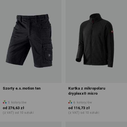
Szorty e.s.motion ten
Kurtka z mikropolaru
dryplexx® micro
5
kolory/ów
6
kolory/ów
od
276,63 zł
od
116,73 zł
(z VAT) od 10 sztuki
(z VAT) od 10 sztuki