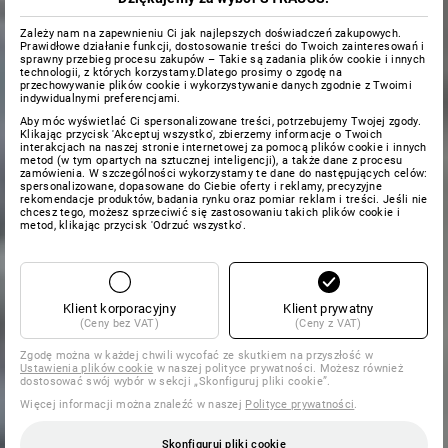
Zależy nam na zapewnieniu Ci jak najlepszych doświadczeń zakupowych.
Prawidłowe działanie funkcji, dostosowanie treści do Twoich zainteresowań i
sprawny przebieg procesu zakupów – Takie są zadania plików cookie i innych
technologii, z których korzystamy.Dlatego prosimy o zgodę na
przechowywanie plików cookie i wykorzystywanie danych zgodnie z Twoimi
indywidualnymi preferencjami.
Aby móc wyświetlać Ci spersonalizowane treści, potrzebujemy Twojej zgody.
Klikając przycisk 'Akceptuj wszystko', zbierzemy informacje o Twoich
interakcjach na naszej stronie internetowej za pomocą plików cookie i innych
metod (w tym opartych na sztucznej inteligencji), a także dane z procesu
zamówienia. W szczególności wykorzystamy te dane do następujących celów:
spersonalizowane, dopasowane do Ciebie oferty i reklamy, precyzyjne
rekomendacje produktów, badania rynku oraz pomiar reklam i treści. Jeśli nie
chcesz tego, możesz sprzeciwić się zastosowaniu takich plików cookie i
metod, klikając przycisk 'Odrzuć wszystko'.
Klient korporacyjny
Klient prywatny
(Ceny bez VAT)
(Ceny z VAT)
Zgodę można w każdej chwili wycofać ze skutkiem na przyszłość w
Ustawienia plików cookie
w naszej polityce prywatności. Możesz również
dostosować swój wybór w sekcji „Skonfiguruj pliki cookie”.
Więcej informacji można znaleźć w naszej
Polityce prywatności
.
Skonfiguruj pliki cookie