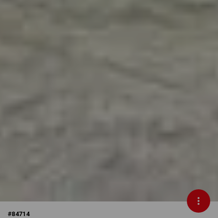
#
84714