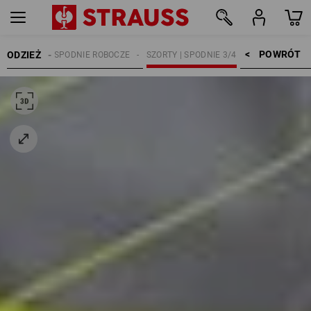
POWRÓT    >
ODZIEŻ
ĘŻCZYŹNI
SPODNIE ROBOCZE
SZORTY | SPODNIE 3/4