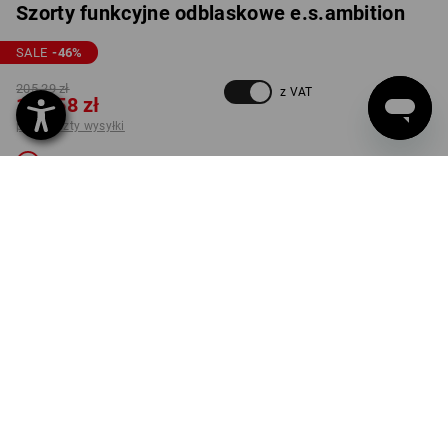
Szorty funkcyjne odblaskowe e.s.ambition
SALE
-46
%
205,29 zł
z VAT
110,58 zł
plus koszty wysyłki
Niedostępne
KOLOR
ROZMIAR
50
wybierz
żółty ostrzegawczy /
antracytowy
Ten wariant jest niestety wyprzedany.
DOSTAWA TYLKO DO WYCZERPANIA ZAPASÓW!