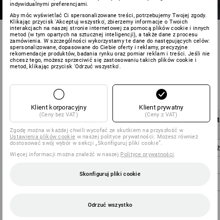
indywidualnymi preferencjami.
Aby móc wyświetlać Ci spersonalizowane treści, potrzebujemy Twojej zgody.
Klikając przycisk 'Akceptuj wszystko', zbierzemy informacje o Twoich
interakcjach na naszej stronie internetowej za pomocą plików cookie i innych
metod (w tym opartych na sztucznej inteligencji), a także dane z procesu
zamówienia. W szczególności wykorzystamy te dane do następujących celów:
spersonalizowane, dopasowane do Ciebie oferty i reklamy, precyzyjne
rekomendacje produktów, badania rynku oraz pomiar reklam i treści. Jeśli nie
chcesz tego, możesz sprzeciwić się zastosowaniu takich plików cookie i
metod, klikając przycisk 'Odrzuć wszystko'.
Koszty wysyłki na terenie Polski:
Klient korporacyjny
Klient prywatny
(Ceny bez VAT)
(Ceny z VAT)
Wartość towaru
Koszty wysyłki
Wart
bez VAT
bez VAT
Zgodę można w każdej chwili wycofać ze skutkiem na przyszłość w
Ustawienia plików cookie
w naszej polityce prywatności. Możesz również
dostosować swój wybór w sekcji „Skonfiguruj pliki cookie”.
poniżej 200,00 zł
29,00 zł
poniż
Więcej informacji można znaleźć w naszej
Polityce prywatności
.
200,00 zł – 499,99 zł
19,00 zł
246,00 
Skonfiguruj pliki cookie
od 500,00 zł
0,00 zł
od 
Odrzuć wszystko