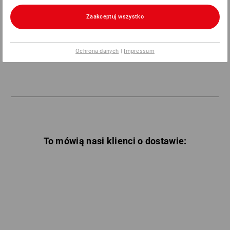
Zaakceptuj wszystko
Informacje ogólne:
Ochrona danych
|
Impressum
Koszty opakowań ponosi firma Strauss.
To mówią nasi klienci o dostawie: