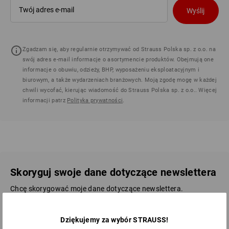
Wyślij
Zgadzam się, aby regularnie otrzymywać od Strauss Polska sp. z o.o. na
swój adres e-mail informacje o asortymencie produktów. Obejmują one
informacje o obuwiu, odzieży, BHP, wyposażeniu eksploatacyjnym i
biurowym, a także wydarzeniach branżowych. Moją zgodę mogę w każdej
chwili wycofać, kierując wiadomość do Strauss Polska sp. z o.o.. Więcej
informacji patrz
Polityka prywatności
.
Skoryguj swoje dane dotyczące newslettera
Chcę skorygować moje dane dotyczące newslettera.
Aktualny adres e-mail
Dziękujemy za wybór STRAUSS!