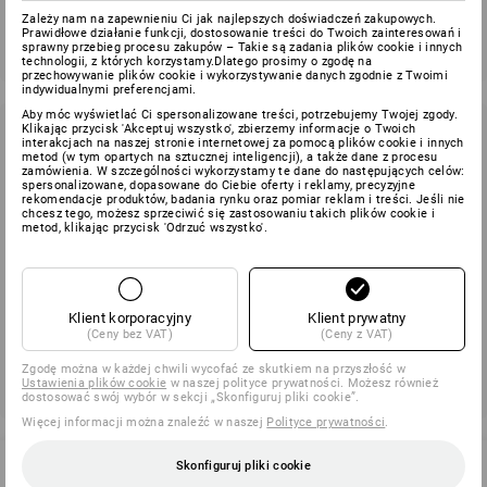
Zależy nam na zapewnieniu Ci jak najlepszych doświadczeń zakupowych.
Wyślij
Prawidłowe działanie funkcji, dostosowanie treści do Twoich zainteresowań i
sprawny przebieg procesu zakupów – Takie są zadania plików cookie i innych
technologii, z których korzystamy.Dlatego prosimy o zgodę na
przechowywanie plików cookie i wykorzystywanie danych zgodnie z Twoimi
indywidualnymi preferencjami.
Aby móc wyświetlać Ci spersonalizowane treści, potrzebujemy Twojej zgody.
Klikając przycisk 'Akceptuj wszystko', zbierzemy informacje o Twoich
Zrezygnuj z newslettera
interakcjach na naszej stronie internetowej za pomocą plików cookie i innych
metod (w tym opartych na sztucznej inteligencji), a także dane z procesu
zamówienia. W szczególności wykorzystamy te dane do następujących celów:
Nie chcesz już otrzymywać newslettera Strauss? Aby
spersonalizowane, dopasowane do Ciebie oferty i reklamy, precyzyjne
rekomendacje produktów, badania rynku oraz pomiar reklam i treści. Jeśli nie
zrezygnować z subskrypcji, skorzystaj z linku rezygnacji w
chcesz tego, możesz sprzeciwić się zastosowaniu takich plików cookie i
dolnej części otrzymanego newslettera.
metod, klikając przycisk 'Odrzuć wszystko'.
Klient korporacyjny
Klient prywatny
(Ceny bez VAT)
(Ceny z VAT)
Zgodę można w każdej chwili wycofać ze skutkiem na przyszłość w
Ustawienia plików cookie
w naszej polityce prywatności. Możesz również
dostosować swój wybór w sekcji „Skonfiguruj pliki cookie”.
Więcej informacji można znaleźć w naszej
Polityce prywatności
.
Skonfiguruj pliki cookie