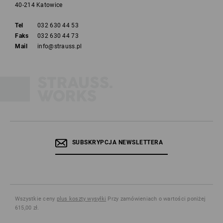
40-214 Katowice
Tel
032 630 44 53
Faks
032 630 44 73
Mail
info@strauss.pl
SUBSKRYPCJA NEWSLETTERA
Wszystkie ceny
plus koszty wysyłki
Przy zamówieniach o wartości poniżej
615,00 zł.