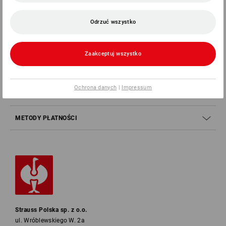
SERWIS 032 630 44 53
Odrzuć wszystko
SERVICE
Zaakceptuj wszystko
FIRMY
Ochrona danych
|
Impressum
INFORMACJA
METODY PŁATNOŚCI
Strauss Polska sp. z o.o.
ul. Wróblewskiego W. 2a