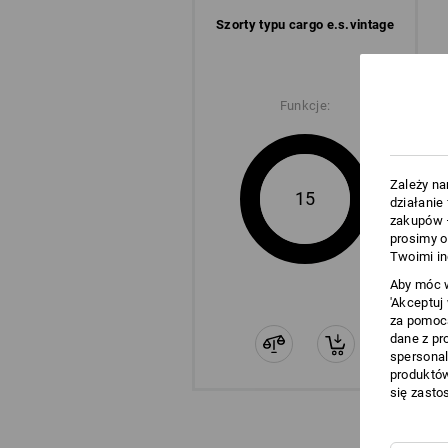
Szorty typu cargo e.s.​vintage
Funkcje:
Zależy na
15
działanie
zakupów –
prosimy o
Twoimi in
Aby móc w
'Akceptuj
za pomocą
dane z pr
spersonal
produktów
się zasto