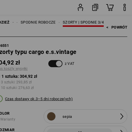
sztuka
CZYŹNI
DZIEŻ
SPODNIE ROBOCZE
SZORTY | SPODNIE 3/4
<   
POWRÓT
66551
zorty typu cargo e.s.vintage
04,92 zł
z VAT
us koszty wysyłki
 1 sztuka:
304,92 zł
 3 sztuki:
293,85 zł
 10 sztuki:
276,63 zł
Czas dostawy ok.3–5 dni robocze(ych)
OLOR
sepia
 Warianty
OZMIAR