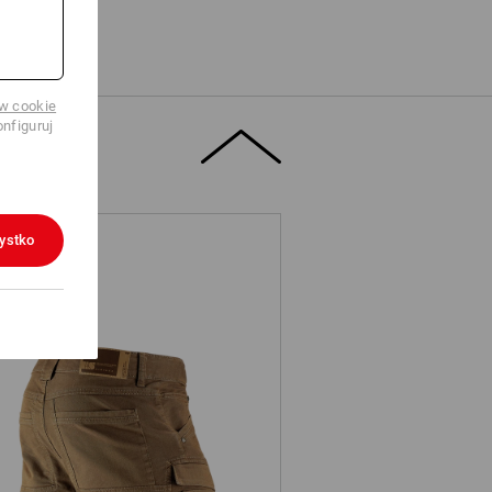
ów cookie
nfiguruj
ystko
Szorty typu cargo e.s.vintage