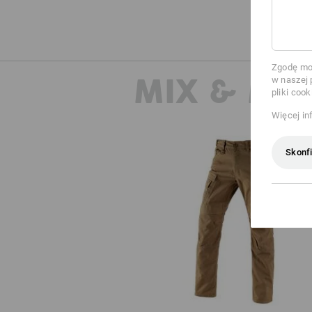
Zgodę moż
MIX & MA
w naszej 
pliki cook
Więcej in
Skonfi
Spodnie typu cargo e.s.vintag