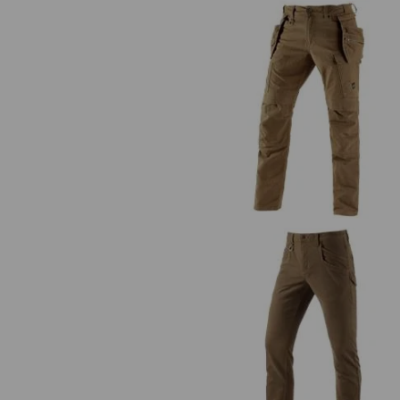
Spodnie do pasa z kaburą e.s.vin
Spodnie wielokieszeniowe e.s.vin