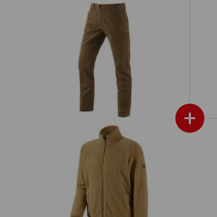
tage
Spodnie 5-kieszeniowe e.s.vintage
+
Kurtka z dzianiny futerkowej
tage
e.s.vintage