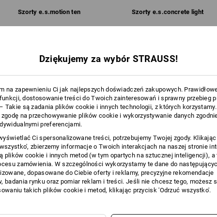
Szorty e.s.​motion ten
Szorty e.s.​concrete light
Personalizacja:
Wspólne funkcje:
Wspólne funkcje:
Dziękujemy za wybór STRAUSS!
Logoservice
m na zapewnieniu Ci jak najlepszych doświadczeń zakupowych. Prawidłow
12
11
 funkcji, dostosowanie treści do Twoich zainteresowań i sprawny przebieg 
 Takie są zadania plików cookie i innych technologii, z których korzystamy
 zgodę na przechowywanie plików cookie i wykorzystywanie danych zgodnie
dywidualnymi preferencjami.
yświetlać Ci spersonalizowane treści, potrzebujemy Twojej zgody. Klikając
+3 dodatkowe funkcje
+3 dodatkowe funkcje
 wszystko', zbierzemy informacje o Twoich interakcjach na naszej stronie in
 plików cookie i innych metod (w tym opartych na sztucznej inteligencji), a
ocesu zamówienia. W szczególności wykorzystamy te dane do następującyc
izowane, dopasowane do Ciebie oferty i reklamy, precyzyjne rekomendacje
, badania rynku oraz pomiar reklam i treści. Jeśli nie chcesz tego, możesz 
sowaniu takich plików cookie i metod, klikając przycisk 'Odrzuć wszystko'.
Porównaj wszystkie dane