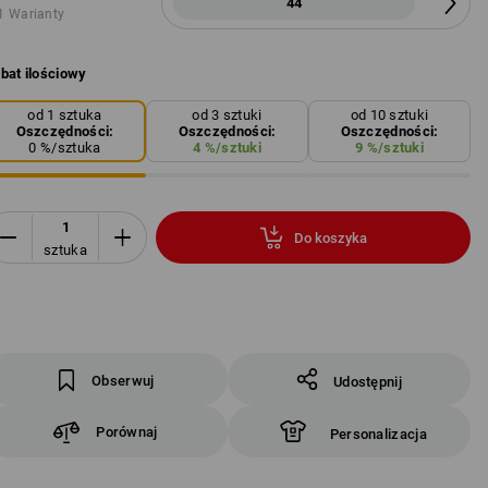
44
1 Warianty
bat ilościowy
od 1 sztuka
od 3 sztuki
od 10 sztuki
Oszczędności:
Oszczędności:
Oszczędności:
0
%/
sztuka
4
%/
sztuki
9
%/
sztuki
Do koszyka
sztuka
Obserwuj
Udostępnij
Porównaj
Personalizacja