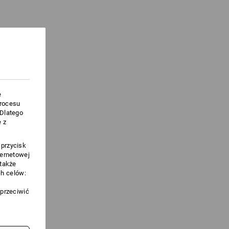
e
procesu
.Dlatego
 z
 przycisk
ternetowej
 także
h celów:
sprzeciwić