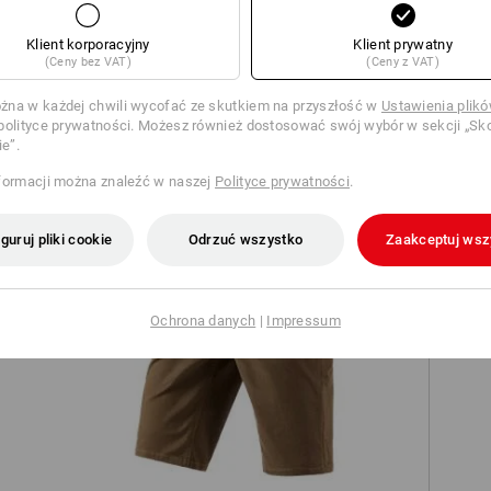
szczegółowe
Klient korporacyjny
Klient prywatny
(Ceny bez VAT)
(Ceny z VAT)
na w każdej chwili wycofać ze skutkiem na przyszłość w
Ustawienia plik
TCH
polityce prywatności. Możesz również dostosować swój wybór w sekcji „Sko
ie”.
formacji można znaleźć w naszej
Polityce prywatności
.
guruj pliki cookie
Odrzuć wszystko
Zaakceptuj wsz
Ochrona danych
|
Impressum
e
Szorty 5-kieszeniowe e.s.vintage