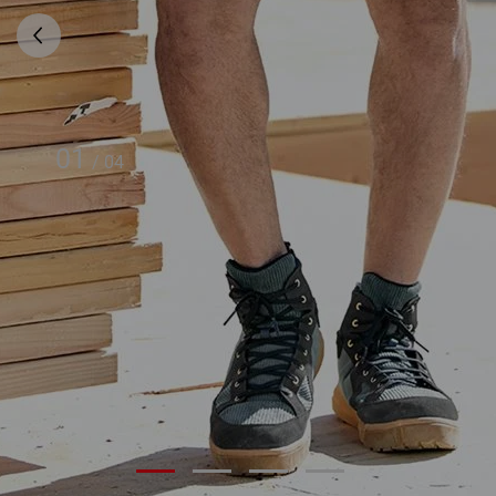
01
/
04