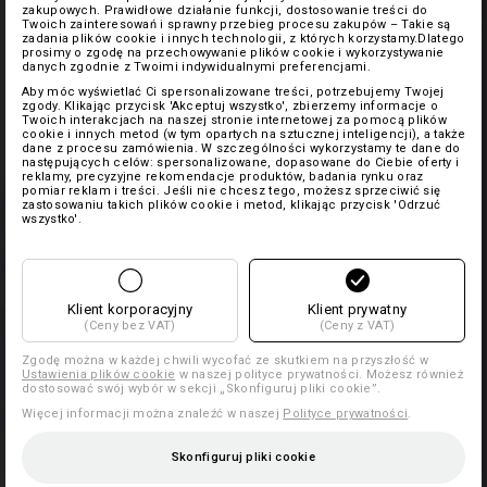
zakupowych. Prawidłowe działanie funkcji, dostosowanie treści do
Twoich zainteresowań i sprawny przebieg procesu zakupów – Takie są
zadania plików cookie i innych technologii, z których korzystamy.Dlatego
prosimy o zgodę na przechowywanie plików cookie i wykorzystywanie
danych zgodnie z Twoimi indywidualnymi preferencjami.
Aby móc wyświetlać Ci spersonalizowane treści, potrzebujemy Twojej
zgody. Klikając przycisk 'Akceptuj wszystko', zbierzemy informacje o
Twoich interakcjach na naszej stronie internetowej za pomocą plików
cookie i innych metod (w tym opartych na sztucznej inteligencji), a także
dane z procesu zamówienia. W szczególności wykorzystamy te dane do
następujących celów: spersonalizowane, dopasowane do Ciebie oferty i
reklamy, precyzyjne rekomendacje produktów, badania rynku oraz
pomiar reklam i treści. Jeśli nie chcesz tego, możesz sprzeciwić się
zastosowaniu takich plików cookie i metod, klikając przycisk 'Odrzuć
wszystko'.
Klient korporacyjny
Klient prywatny
(Ceny bez VAT)
(Ceny z VAT)
Zgodę można w każdej chwili wycofać ze skutkiem na przyszłość w
Ustawienia plików cookie
w naszej polityce prywatności. Możesz również
dostosować swój wybór w sekcji „Skonfiguruj pliki cookie”.
Więcej informacji można znaleźć w naszej
Polityce prywatności
.
Skonfiguruj pliki cookie