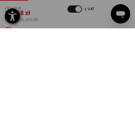
205,29 zł
z VAT
110,58 zł
plus koszty wysyłki
Niedostępne
KOLOR
ROZMIAR
50
wybierz
czarny / platynowy
Ten wariant jest niestety wyprzedany.
DOSTAWA TYLKO DO WYCZERPANIA ZAPASÓW!