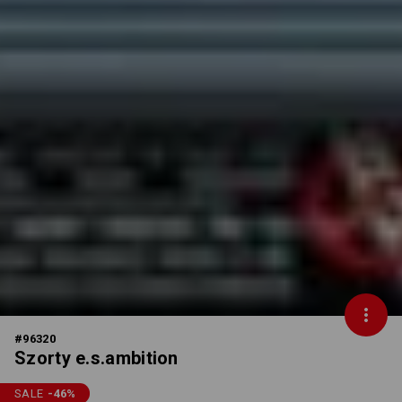
#
96320
Szorty e.s.ambition
SALE
-46
%