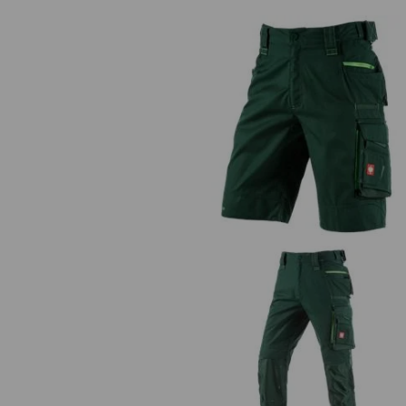
Short e.s.motion 2020
Bundhose e.s.motion 2020 Winte
Herren