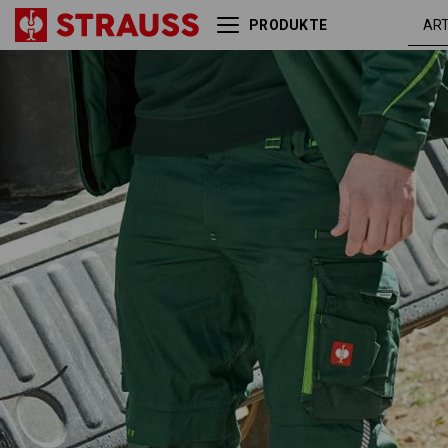
PRODUKTE
grün /
Bundhose e.s.motion 2020
seegrün