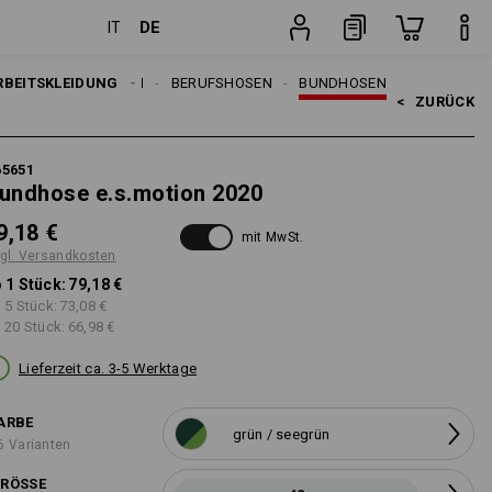
DE
IT
en
Stück
EN
RBEITSKLEIDUNG
ARBEITSHOSEN
BERUFSHOSEN
BUNDHOSEN
<   
ZURÜCK
65651
undhose e.s.motion 2020
9,18 €
mit MwSt.
gl. Versandkosten
 1 Stück:
79,18 €
 5 Stück:
73,08 €
 20 Stück:
66,98 €
Lieferzeit ca. 3-5 Werktage
ARBE
grün / seegrün
6 Varianten
RÖSSE