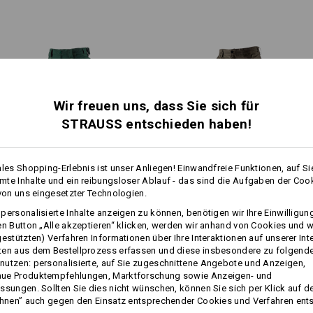
reißt nichts durch! An besonde
linkes Bein: vielteilige Cargota
Innenbein, sorgen starke
3fach
®
CORDURA
verstärktes Hauptf
Outfits auch den ganz harten Jo
schräges Smartphone-Fach, ein
Stiftefach und innenliegende 
beidseitige Reißverschlussbe
dezente Reflektoren
e.s. Kniepolster
/
e.s. Knee Pad E
Wir freuen uns, dass Sie sich für
mitbestellen!
1
STRAUSS entschieden haben!
/
2
COOL-FAKTOR
Material:
e farblich abgesetzten
Oberstoff
65
%
Polyester
/
35
%
Ba
enkelbereich sehen nicht nur
ales Shopping-Erlebnis ist unser Anliegen! Einwandfreie Funktionen, auf Si
n Komfort: Aufgestaute Wärme
Pflegehinweise:
1
te Inhalte und ein reibungsloser Ablauf - das sind die Aufgaben der Coo
/
4
 und ganz flexibel. Für ein gutes
 von uns eingesetzter Technologien.
Maschinenwäsche 60 °C
obs.
Bundhose e.s.​motion 2020
Bundhose e.s.​prestige
personalisierte Inhalte anzeigen zu können, benötigen wir Ihre Einwilligu
mehr
Trocknen im Trockner
Winter­, Herren
en Button „Alle akzeptieren“ klicken, werden wir anhand von Cookies und w
Chemische Reinigung mit
gestützten) Verfahren Informationen über Ihre Interaktionen auf unserer Int
Perchlorethylen möglich
ten aus dem Bestellprozess erfassen und diese insbesondere zu folgend
Gleiche Features:
Gleiche Features:
utzen: personalisierte, auf Sie zugeschnittene Angebote und Anzeigen,
ue Produktempfehlungen, Marktforschung sowie Anzeigen- und
ssungen. Sollten Sie dies nicht wünschen, können Sie sich per Klick auf d
ehnen” auch gegen den Einsatz entsprechender Cookies und Verfahren ent