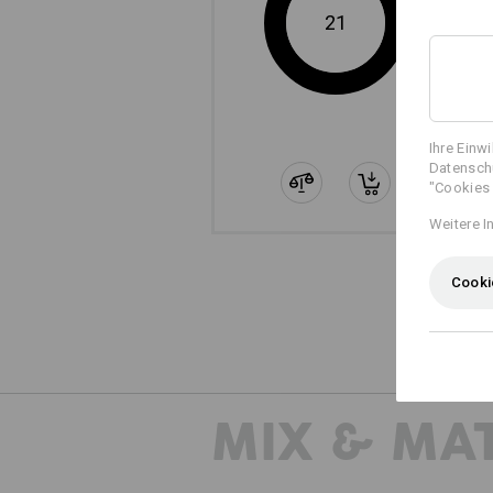
21
Ihre Einw
Datenschu
"Cookies 
Weitere I
Die sep
Cooki
MIX & MA