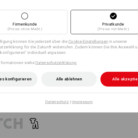
WORKERTASCHEN
Klicken Sie auf den Button "Datenblat
21
18
EINFACH ANKLET
Datenblatt
Breite Gürtelschlaufen mit Klett
Firmenkunde
Privatkunde
Befestigung der e.s.motion 202
(Preise ohne MwSt.)
(Preise mit MwSt.)
+2 weitere Features
+2 weitere Features
Personalisierung:
illigung können Sie jederzeit über die
Cookie-Einstellungen
in unserer
tzerklärung für die Zukunft widerrufen. Zudem können Sie Ihre Auswahl u
Selbst gestalten
konfigurieren" individuell anpassen
NOCH MEHR PLATZ
nformationen siehe
Datenschutzerklärung
.
arat erhältlichen Werkzeugtaschen sind die perfekte Taschenerw
es konfigurieren
Alle ablehnen
Alle akzepti
Alle Details vergleichen
und schaffen mehr Platz für Ihr Werkzeug!
Datenschutz
|
Impressum
passende Taschen
passende Gürtel
TCH