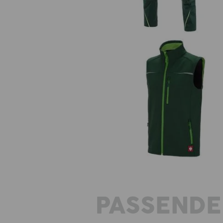
Softshell Weste e.s.motion 20
PASSENDE