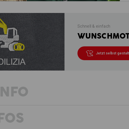
Schnell & einfach
WUNSCHMOTI
Jetzt selbst gestal
INFO
FOS
FRISCHER WIND FÜRS HANDWERK
Das Handwerk ist vielseitig und bunt.
durchdacht. Wir haben die Bundhose 