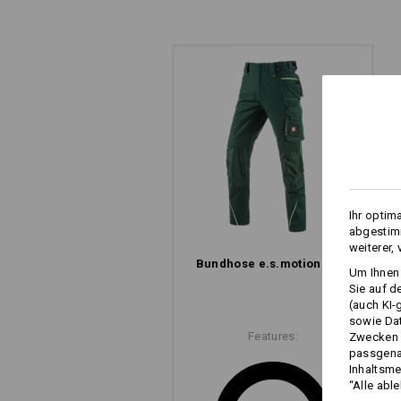
ARBEITSHOSE MIT 
Und das gleich im doppelten Sinn. Di
Reißverschlüsse im hinteren Obersch
Ihr optim
cool aus, sie sorgen auch für coole
abgestimm
raus, frische Luft rein – ganz schnell
weiterer,
Klima, auch bei schweißtreibenden J
Bundhose e.s.​motion 2020
Um Ihnen 
Sie auf d
(auch KI-
sowie Da
Features:
Zwecken n
passgena
Inhaltsme
“Alle abl