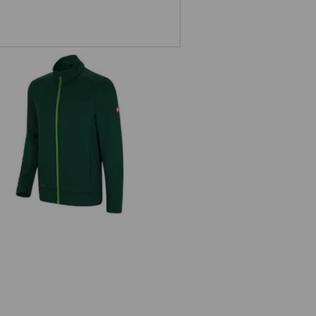
FIBERTWIN® clima-pro Jacke
e.s.motion 2020