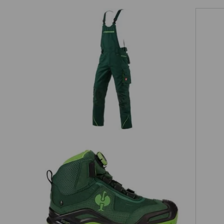
Latzhose e.s.motion 2020
r,
S3 Sicherheitsschuhe e.s. Kastra II
mid