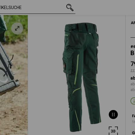
mit MwSt.
79,18 €
42
zzgl. Versandkost
HERR
A
#
B
7
zz
ab
ab
ab
F
1
G