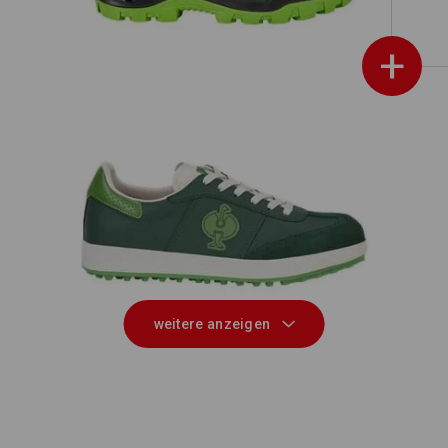
+
S1P Sicherheitsschuhe e.s. Dothan
20
low
weitere anzeigen