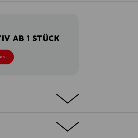
V AB 1 STÜCK
ten
 Smart und stark. Detailverliebt und
e.s.motion 2020 so konzipiert, dass sie