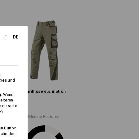
rs beanspruchten Stellen, wie dem
sche, unterteilt in ein großes, mit
 Nähte
dafür, dass die Worker-
ach mit Patte und Klettverschluss, ein
bs locker standhalten.
e Sicherheitstasche mit Reißverschluss,
Zollstocktasche
lüftungen an den Oberschenkeln hinten
DE
IT
rgonomic
und
Workertasche
gleich
umwolle
(ca. 245 g/m²)
e
kies und
Nicht bleichen
Bundhose e.s.​motion
ng. Wenn
Warm bügeln
eiteren
ernetseite
en
Gleiche Features:
en Button
scheiden.