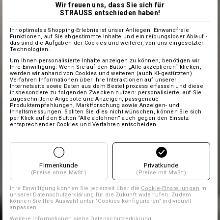
Wir freuen uns, dass Sie sich für
STRAUSS entschieden haben!
Ihr optimales Shopping-Erlebnis ist unser Anliegen! Einwandfreie
Funktionen, auf Sie abgestimmte Inhalte und ein reibungsloser Ablauf -
das sind die Aufgaben der Cookies und weiterer, von uns eingesetzter
Technologien.
Um Ihnen personalisierte Inhalte anzeigen zu können, benötigen wir
Ihre Einwilligung. Wenn Sie auf den Button „Alle akzeptieren“ klicken,
werden wir anhand von Cookies und weiteren (auch KI-gestützten)
Verfahren Informationen über Ihre Interaktionen auf unserer
Internetseite sowie Daten aus dem Bestellprozess erfassen und diese
insbesondere zu folgenden Zwecken nutzen: personalisierte, auf Sie
zugeschnittene Angebote und Anzeigen, passgenaue
Produktempfehlungen, Marktforschung sowie Anzeigen- und
Inhaltsmessungen. Sollten Sie dies nicht wünschen, können Sie sich
per Klick auf den Button “Alle ablehnen” auch gegen den Einsatz
entsprechender Cookies und Verfahren entscheiden.
Firmenkunde
Privatkunde
(Preise ohne MwSt.)
(Preise mit MwSt.)
Ihre Einwilligung können Sie jederzeit über die
Cookie-Einstellungen
in
unserer Datenschutzerklärung für die Zukunft widerrufen. Zudem
können Sie Ihre Auswahl unter "Cookies konfigurieren" individuell
anpassen
Weitere Informationen siehe
Datenschutzerklärung
.