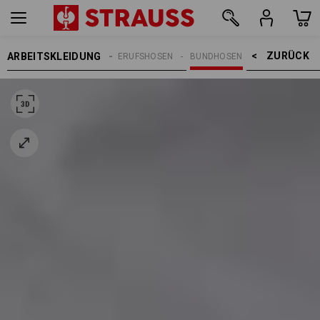
ZURÜCK    >
ARBEITSKLEIDUNG
REN
ARBEITSHOSEN
BERUFSHOSEN
BUNDHOSEN