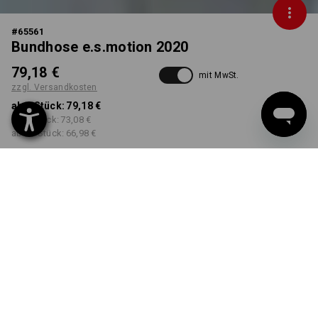
#
65561
Bundhose e.s.motion 2020
79,18 €
mit MwSt.
zzgl. Versandkosten
ab 1 Stück:
79,18 €
ab 5 Stück:
73,08 €
ab 20 Stück:
66,98 €
Lieferzeit ca. 3-5 Werktage
FARBE
GRÖSSE
40
wählen
wählen
schwarz / platin
Mengenrabatt
ab 1 Stück
ab 5 Stück
ab 20 Stück