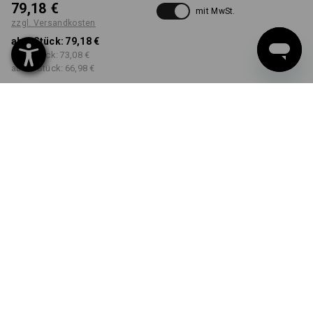
79,18 €
mit MwSt.
zzgl. Versandkosten
ab 1 Stück:
79,18 €
ab 5 Stück:
73,08 €
ab 20 Stück:
66,98 €
Lieferzeit ca. 3-5 Werktage
FARBE
GRÖSSE
42
wählen
wählen
kornblau / feuerrot
Mengenrabatt
ab 1 Stück
ab 5 Stück
ab 20 Stück
Ersparnis:
Ersparnis:
Ersparnis:
0
%/
Stück
8
%/
Stück
15
%/
Stück