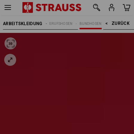
ZURÜCK    >
ARBEITSKLEIDUNG
REN
ARBEITSHOSEN
BERUFSHOSEN
BUNDHOSEN