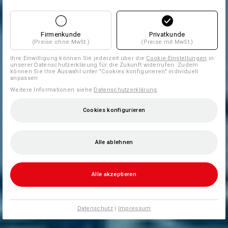
Firmenkunde
Privatkunde
(Preise ohne MwSt.)
(Preise mit MwSt.)
Ihre Einwilligung können Sie jederzeit über die
Cookie-Einstellungen
in
unserer Datenschutzerklärung für die Zukunft widerrufen. Zudem
können Sie Ihre Auswahl unter "Cookies konfigurieren" individuell
anpassen
Weitere Informationen siehe
Datenschutzerklärung
.
Cookies konfigurieren
Alle ablehnen
Alle akzeptieren
Datenschutz
|
Impressum