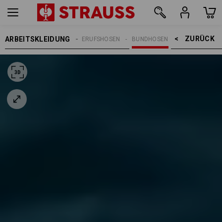
ZURÜCK    >
ARBEITSKLEIDUNG
REN
ARBEITSHOSEN
BERUFSHOSEN
BUNDHOSEN