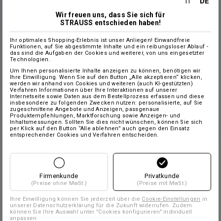
DE
IT
Wir freuen uns, dass Sie sich für
STRAUSS entschieden haben!
Ihr optimales Shopping-Erlebnis ist unser Anliegen! Einwandfreie
Funktionen, auf Sie abgestimmte Inhalte und ein reibungsloser Ablauf -
das sind die Aufgaben der Cookies und weiterer, von uns eingesetzter
Technologien.
Um Ihnen personalisierte Inhalte anzeigen zu können, benötigen wir
Ihre Einwilligung. Wenn Sie auf den Button „Alle akzeptieren“ klicken,
werden wir anhand von Cookies und weiteren (auch KI-gestützten)
Verfahren Informationen über Ihre Interaktionen auf unserer
Internetseite sowie Daten aus dem Bestellprozess erfassen und diese
insbesondere zu folgenden Zwecken nutzen: personalisierte, auf Sie
zugeschnittene Angebote und Anzeigen, passgenaue
Produktempfehlungen, Marktforschung sowie Anzeigen- und
Inhaltsmessungen. Sollten Sie dies nicht wünschen, können Sie sich
per Klick auf den Button “Alle ablehnen” auch gegen den Einsatz
entsprechender Cookies und Verfahren entscheiden.
Firmenkunde
Privatkunde
(Preise ohne MwSt.)
(Preise mit MwSt.)
Ihre Einwilligung können Sie jederzeit über die
Cookie-Einstellungen
in
unserer Datenschutzerklärung für die Zukunft widerrufen. Zudem
können Sie Ihre Auswahl unter "Cookies konfigurieren" individuell
anpassen