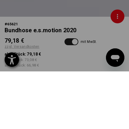
#
65621
Bundhose e.s.motion 2020
79,18 €
mit MwSt.
zzgl. Versandkosten
ab 1 Stück:
79,18 €
ab 5 Stück:
73,08 €
ab 20 Stück:
66,98 €
Lieferzeit ca. 3-5 Werktage
FARBE
GRÖSSE
44
wählen
wählen
platin / seeblau
Mengenrabatt