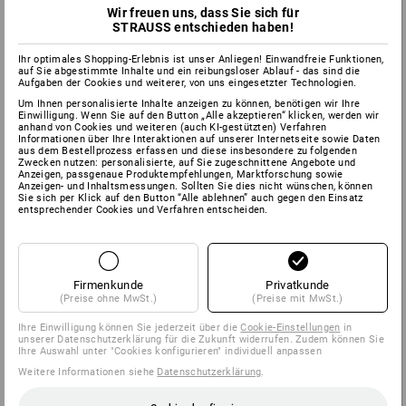
Wir freuen uns, dass Sie sich für
6
Farben
1
Farbe
STRAUSS entschieden haben!
ab
75,52 €
ab
390,28 €
(m. MwSt.) ab 10 Stück
(m. MwSt.) ab 10 Stück
Ihr optimales Shopping-Erlebnis ist unser Anliegen! Einwandfreie Funktionen,
auf Sie abgestimmte Inhalte und ein reibungsloser Ablauf - das sind die
Aufgaben der Cookies und weiterer, von uns eingesetzter Technologien.
Um Ihnen personalisierte Inhalte anzeigen zu können, benötigen wir Ihre
Einwilligung. Wenn Sie auf den Button „Alle akzeptieren“ klicken, werden wir
anhand von Cookies und weiteren (auch KI-gestützten) Verfahren
Informationen über Ihre Interaktionen auf unserer Internetseite sowie Daten
aus dem Bestellprozess erfassen und diese insbesondere zu folgenden
Zwecken nutzen: personalisierte, auf Sie zugeschnittene Angebote und
Anzeigen, passgenaue Produktempfehlungen, Marktforschung sowie
Anzeigen- und Inhaltsmessungen. Sollten Sie dies nicht wünschen, können
Sie sich per Klick auf den Button “Alle ablehnen” auch gegen den Einsatz
entsprechender Cookies und Verfahren entscheiden.
Firmenkunde
Privatkunde
(Preise ohne MwSt.)
(Preise mit MwSt.)
Ihre Einwilligung können Sie jederzeit über die
Cookie-Einstellungen
in
unserer Datenschutzerklärung für die Zukunft widerrufen. Zudem können Sie
Ihre Auswahl unter "Cookies konfigurieren" individuell anpassen
Karo-Kapuzenjacke e.s.iconic
e.s. Forst-Regenjacke
Weitere Informationen siehe
Datenschutzerklärung
.
4
Farben
4
Farben