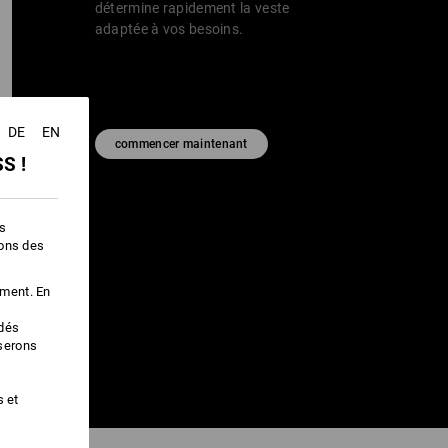
détermine rapidement la veste
adaptée à vos besoins.
DE
EN
commencer maintenant
S !
es
ions des
ement. En
édés
iserons
s et