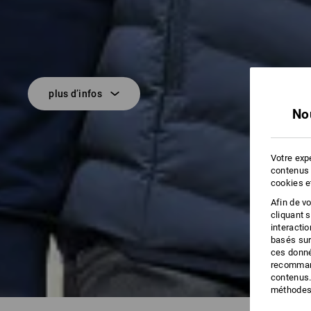
plus d’infos
No
Votre expé
contenus 
cookies e
Afin de v
cliquant 
interacti
basés sur
ces donné
recommand
contenus.
méthodes 