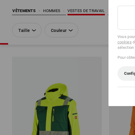
VÊTEMENTS
HOMMES
VESTES DE TRAVAIL
Taille
Couleur
Vous pouv
cookies
d
sélection
Pour obten
Confi