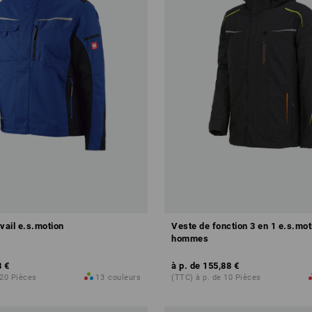
Configurer ce kit
vail e.s.motion
Veste de fonction 3 en 1 e.s.mot
hommes
8 €
à p. de
155,88 €
 20 Pièces
13
couleurs
(TTC) à p. de 10 Pièces