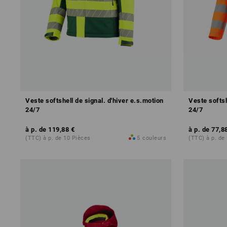
Veste softshell de signal. d'hiver e.s.motion
Veste softsh
24/7
24/7
à p. de
119,88 €
à p. de
77,8
(TTC) à p. de 10 Pièces
5
couleurs
(TTC) à p. de