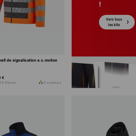
!
Vers tous
les kits
d’offres
spéciales
ell de signalisation e.s.motion
8 €
 10 Pièces
5
couleurs