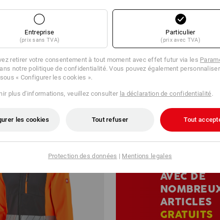
Entreprise
Particulier
(prix sans TVA)
(prix avec TVA)
123 Articles
Autres filtres
ez retirer votre consentement à tout moment avec effet futur via les
Paramè
ans notre politique de confidentialité. Vous pouvez également personnaliser
 sous « Configurer les cookies ».
ir plus d'informations, veuillez consulter
la déclaration de confidentialité
.
gurer les cookies
Tout refuser
Tout accept
SETS
PROMOTIONN
Protection des données
|
Mentions legales
AVEC DE
NOMBREU
ARTICLES
GRATUITS