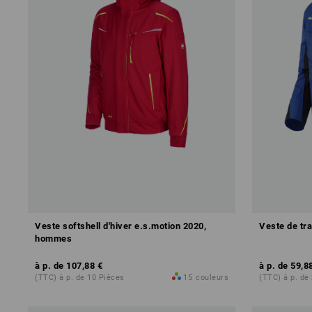
Veste softshell d'hiver e.s.motion 2020,
Veste de tra
hommes
à p. de
107,88 €
à p. de
59,8
(TTC) à p. de 10 Pièces
15
couleurs
(TTC) à p. de