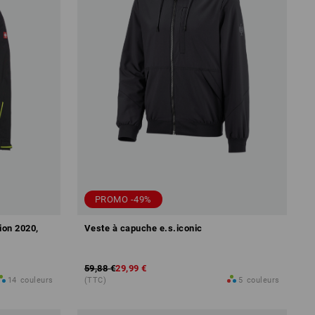
PROMO -49%
ion 2020,
Veste à capuche e.s.iconic
59,88 €
29,99 €
14
couleurs
(TTC)
5
couleurs