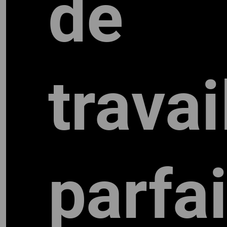
de
ES
travai
parfa