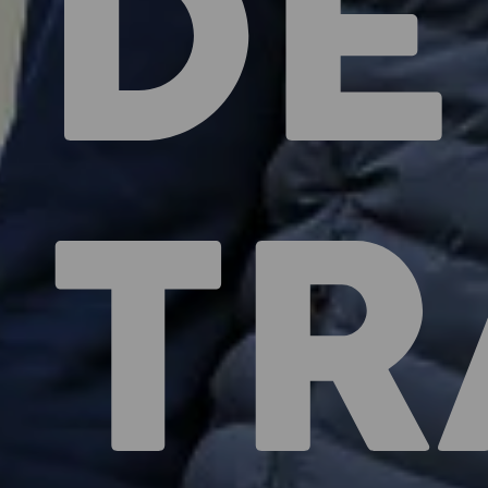
DE
TR