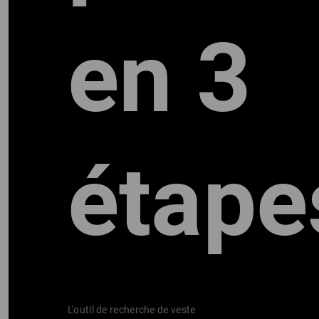
en 3
IL
étape
L'outil de recherche de veste