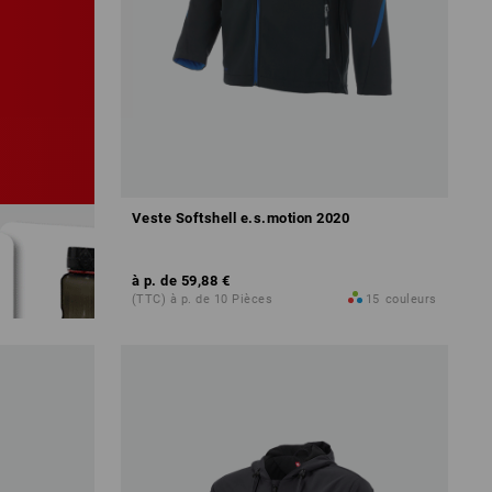
Veste Softshell e.s.motion 2020
à p. de
59,88 €
(TTC) à p. de 10 Pièces
15
couleurs