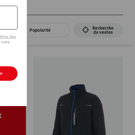
Recherche
Popularité
de vestes
tres des
 votre
er
ELS
X