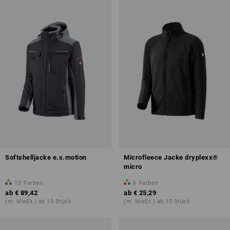
Softshelljacke e.s.motion
Microfleece Jacke dryplexx®
micro
13
Farben
6
Farben
ab
€ 89,42
ab
€ 25,29
(m. MwSt.) ab 10 Stück
(m. MwSt.) ab 10 Stück