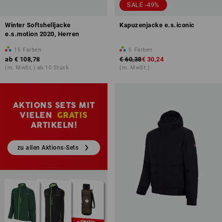
SALE -49%
Winter Softshelljacke
Kapuzenjacke e.s.iconic
e.s.motion 2020, Herren
15
Farben
5
Farben
ab
€ 108,78
€ 60,38
€ 30,24
(m. MwSt.) ab 10 Stück
(m. MwSt.)
AKTIONS SETS MIT
VIELEN
GRATIS
ARTIKELN!
zu allen Aktions-Sets