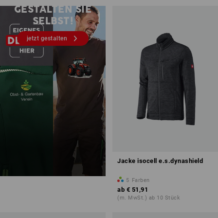
GESTALTEN SIE
SELBST!
jetzt gestalten
Jacke isocell e.s.dynashield
5
Farben
ab
€ 51,91
(m. MwSt.) ab 10 Stück