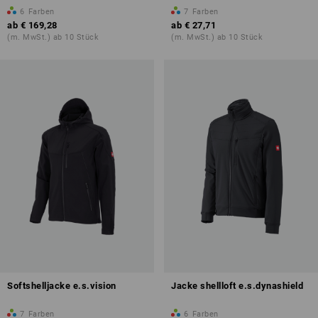
6
Farben
7
Farben
ab
€ 169,28
ab
€ 27,71
(m. MwSt.) ab 10 Stück
(m. MwSt.) ab 10 Stück
Softshelljacke e.s.vision
Jacke shellloft e.s.dynashield
7
Farben
6
Farben