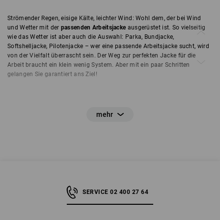
Strömender Regen, eisige Kälte, leichter Wind: Wohl dem, der bei Wind
und Wetter mit der
passenden Arbeitsjacke
ausgerüstet ist. So vielseitig
wie das Wetter ist aber auch die Auswahl: Parka, Bundjacke,
Softshelljacke, Pilotenjacke – wer eine passende Arbeitsjacke sucht, wird
von der Vielfalt überrascht sein. Der Weg zur perfekten Jacke für die
Arbeit braucht ein klein wenig System. Aber mit ein paar Schritten
gelangen Sie garantiert ans Ziel!
Schritt 1: Zertifizierung – ja oder nein?
Ob Sie eine Arbeitsjacke mit oder ohne Zertifizierung benötigen, hängt
von ihrem Beruf ab. Denn
in einigen Jobs sind zertifizierte Arbeitsjacken
Vorschrift
. Die Zertifizierung gibt an, dass gewisse Sicherheitsansprüche
nachweislich erfüllt werden. Nicht-zertifizierte Jacken sind deshalb aber
nicht von geringerer Qualität: Sie erfüllen schlichtweg andere Ansprüche
und kommen in anderen Bereichen zum Einsatz.
SERVICE 02 400 27 64
Zertifizierte Arbeitsjacken