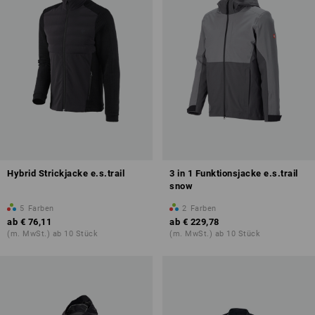
Hybrid Strickjacke e.s.trail
3 in 1 Funktionsjacke e.s.trail
snow
5
Farben
2
Farben
ab
€ 76,11
ab
€ 229,78
(m. MwSt.) ab 10 Stück
(m. MwSt.) ab 10 Stück