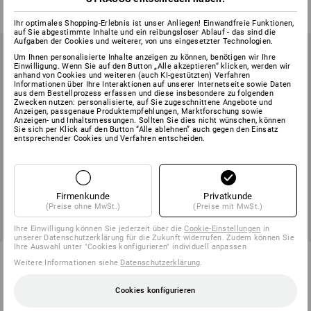
ab
€ 68,85
ab
€ 68,85
(m. MwSt.) ab 10 Stück
(m. MwSt.) ab 10 Stück
Ihr optimales Shopping-Erlebnis ist unser Anliegen! Einwandfreie Funktionen,
auf Sie abgestimmte Inhalte und ein reibungsloser Ablauf - das sind die
Aufgaben der Cookies und weiterer, von uns eingesetzter Technologien.
Um Ihnen personalisierte Inhalte anzeigen zu können, benötigen wir Ihre
Einwilligung. Wenn Sie auf den Button „Alle akzeptieren“ klicken, werden wir
anhand von Cookies und weiteren (auch KI-gestützten) Verfahren
Informationen über Ihre Interaktionen auf unserer Internetseite sowie Daten
aus dem Bestellprozess erfassen und diese insbesondere zu folgenden
Zwecken nutzen: personalisierte, auf Sie zugeschnittene Angebote und
Anzeigen, passgenaue Produktempfehlungen, Marktforschung sowie
Anzeigen- und Inhaltsmessungen. Sollten Sie dies nicht wünschen, können
Sie sich per Klick auf den Button “Alle ablehnen” auch gegen den Einsatz
entsprechender Cookies und Verfahren entscheiden.
Firmenkunde
Privatkunde
(Preise ohne MwSt.)
(Preise mit MwSt.)
Ihre Einwilligung können Sie jederzeit über die
Cookie-Einstellungen
in
unserer Datenschutzerklärung für die Zukunft widerrufen. Zudem können Sie
Ihre Auswahl unter "Cookies konfigurieren" individuell anpassen
Winter Softshelljacke
Warnschutz-Funktionsjacke
Weitere Informationen siehe
Datenschutzerklärung
.
e.s.roughtough
e.s.prestige
6
Farben
2
Farben
Cookies konfigurieren
ab
€ 102,73
ab
€ 139,03