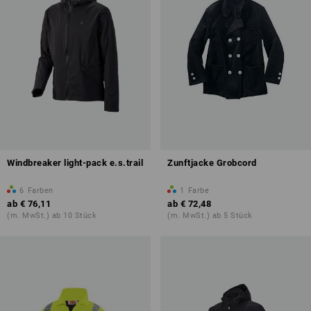
Windbreaker light-pack e.s.trail
Zunftjacke Grobcord
6
Farben
1
Farbe
ab
€ 76,11
ab
€ 72,48
(m. MwSt.) ab 10 Stück
(m. MwSt.) ab 5 Stück