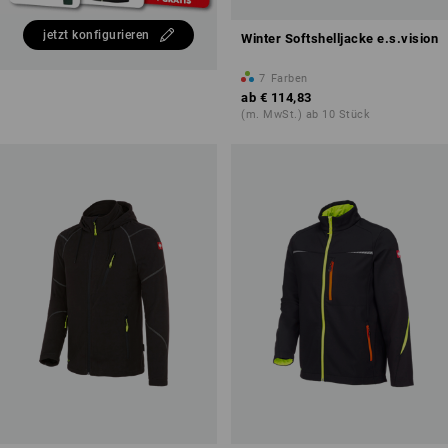
jetzt konfigurieren
Winter Softshelljacke e.s.vision
7
Farben
ab
€ 114,83
(m. MwSt.) ab 10 Stück