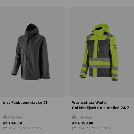
e.s. Funktions-Jacke CI
Warnschutz Winter
Softshelljacke e.s.motion 24/7
4
Farben
5
Farben
ab
€ 60,38
ab
€ 120,88
(m. MwSt.) ab 10 Stück
(m. MwSt.) ab 10 Stück
Druck & Stick – ab 1 Stück