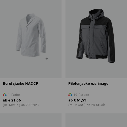
Berufsjacke HACCP
Pilotenjacke e.s.image
1
Farbe
10
Farben
ab
€ 21,66
ab
€ 61,59
(m. MwSt.) ab 20 Stück
(m. MwSt.) ab 20 Stück