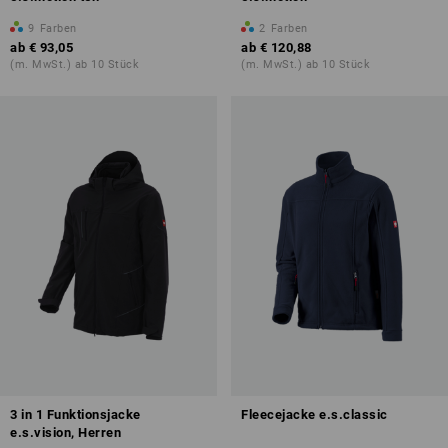
9
Farben
2
Farben
ab
€ 93,05
ab
€ 120,88
(m. MwSt.) ab 10 Stück
(m. MwSt.) ab 10 Stück
3 in 1 Funktionsjacke
Fleecejacke e.s.classic
e.s.vision, Herren