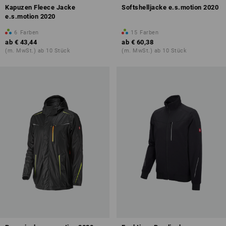
Kapuzen Fleece Jacke
Softshelljacke e.s.motion 2020
e.s.motion 2020
6
Farben
15
Farben
ab
€ 43,44
ab
€ 60,38
(m. MwSt.) ab 10 Stück
(m. MwSt.) ab 10 Stück