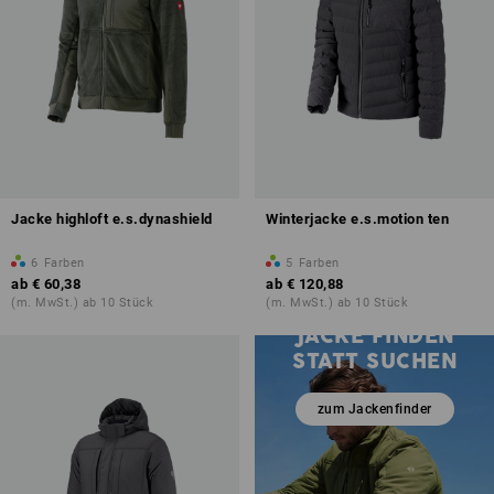
Jacke highloft e.s.dynashield
Winterjacke e.s.motion ten
6
Farben
5
Farben
ab
€ 60,38
ab
€ 120,88
(m. MwSt.) ab 10 Stück
(m. MwSt.) ab 10 Stück
JACKE FINDEN
STATT SUCHEN
zum Jackenfinder