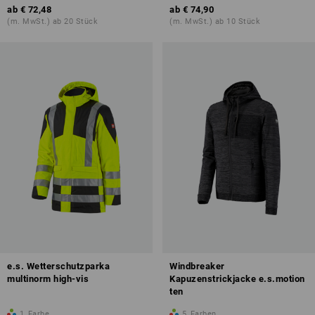
ab
€ 72,48
ab
€ 74,90
(m. MwSt.) ab 20 Stück
(m. MwSt.) ab 10 Stück
e.s. Wetterschutzparka
Windbreaker
multinorm high-vis
Kapuzenstrickjacke e.s.motion
ten
1
Farbe
5
Farben