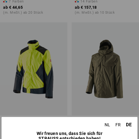
7
Farben
14
Farben
ab
€ 44,65
ab
€ 157,18
(m. MwSt.) ab 20 Stück
(m. MwSt.) ab 10 Stück
e.s. Forst-Regenjacke
Regenjacke e.s.concrete
DE
NL
FR
Wir freuen uns, dass Sie sich für
4
Farben
4
Farben
STRAUSS entschieden haben!