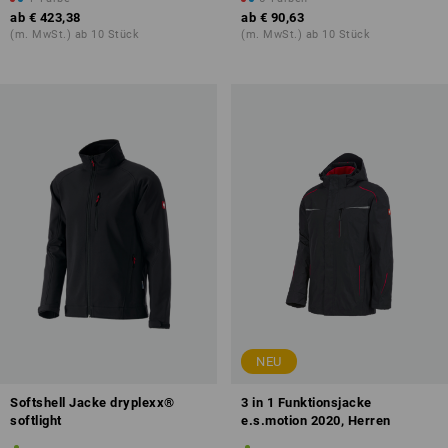
ab
€ 423,38
ab
€ 90,63
(m. MwSt.) ab 10 Stück
(m. MwSt.) ab 10 Stück
NEU
Softshell Jacke dryplexx®
3 in 1 Funktionsjacke
softlight
e.s.motion 2020, Herren