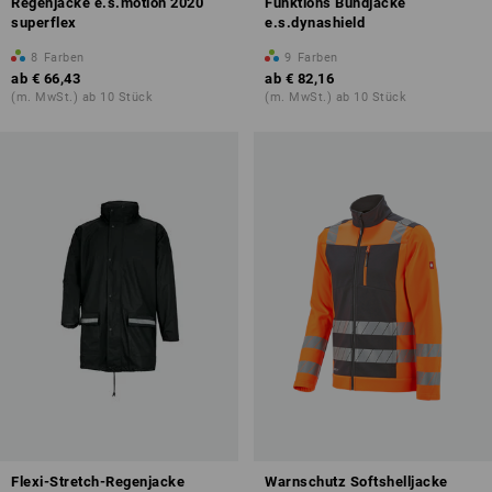
Regenjacke e.s.motion 2020
Funktions Bundjacke
superflex
e.s.dynashield
8
Farben
9
Farben
ab
€ 66,43
ab
€ 82,16
(m. MwSt.) ab 10 Stück
(m. MwSt.) ab 10 Stück
Flexi-Stretch-Regenjacke
Warnschutz Softshelljacke