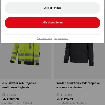
(m. MwSt.) ab 10 Stück
(m. MwSt.) ab 20 Stück
Alle ablehnen
Alle akzeptieren
Datenschutz
|
Impressum
e.s. Wetterschutzjacke
Winter Funktions-Pilotenjacke
multinorm high-vis
e.s.motion denim
1
Farbe
3
Farben
ab
€ 387,08
ab
€ 126,93
(m. MwSt.) ab 10 Stück
(m. MwSt.) ab 10 Stück