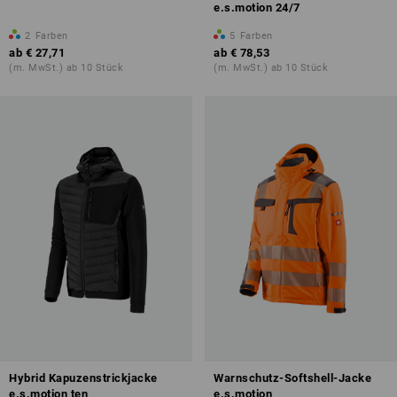
e.s.motion 24/7
2
Farben
5
Farben
ab
€ 27,71
ab
€ 78,53
(m. MwSt.) ab 10 Stück
(m. MwSt.) ab 10 Stück
Hybrid Kapuzenstrickjacke
Warnschutz-Softshell-Jacke
e.s.motion ten
e.s.motion