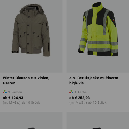
Winter Blouson e.s.vision,
e.s. Berufsjacke multinorm
Herren
high-vis
3
Farben
1
Farbe
ab
€ 126,93
ab
€ 253,98
(m. MwSt.) ab 10 Stück
(m. MwSt.) ab 10 Stück