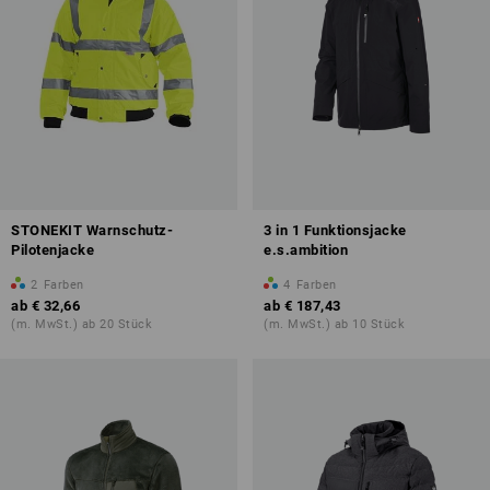
STONEKIT Warnschutz-
3 in 1 Funktionsjacke
Pilotenjacke
e.s.ambition
2
Farben
4
Farben
ab
€ 32,66
ab
€ 187,43
(m. MwSt.) ab 20 Stück
(m. MwSt.) ab 10 Stück