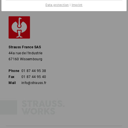
Data protection
|
Imprint
Strauss France SAS
44a rue de l'Industrie
67160 Wissembourg
Phone
01 87 44 95 38
Fax
01 87 44 95 40
Mail
info@strauss.fr