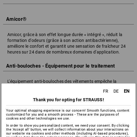
Amicor®
Amicor, grâce à son effet longue durée « intégré », réduit la
formation d'odeurs (grâce à son action antibactérienne),
améliore le confort et garantit une sensation de fraîcheur 24
heures sur 24 dans de nombreux domaines d'application.
Anti-bouloches - Équipement pour le traitement
L'équipement anti-bouloches des vêtements empêche la
formation de bouloches sur les textiles. De petits nœuds se
EN
FR
DE
forment à cause du frottement de la surface du tissu, d'où
dépassent toujours quelques poils de laine qui s'entremêlent
Thank you for opting for STRAUSS!
et s'emmêlent.
Your optimal shopping experience is our concern! Smooth functions, content
customized for you and a smooth process - These are the purposes of
AQL Valeur
cookies and other technologies we use.
In order to show you personalized content, we need your consent. By clicking
the 'Accept all' button, we will collect information about your interactions on
our website via cookies and other methods (including AI‑based procedures),
Niveau de qualité acceptable = procédure d'évaluation de la