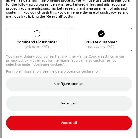
as well as data from the ordering process. We will use this data in particular
qualité dans laquelle un coefficient d'étanchéité d'au moins
for the following purposes: personalized, tailored offers and ads, accurate
1,5 a été défini pour les gants jetables.
product recommendations, market research, and measurement of ads and
content. If you do not wish this, you can refuse the use of such cookies and
methods by clicking the 'Reject all' button
back
Commercial customer
Private customer
(prices ex VAT)
(prices inc VAT)
You can withdraw your consent at any time via the
Cookie settings
in our
privacy policy with effect for the future. You can also customize your
selection under "Configure cookies".
SERVICE 01 87 44 95 38
For more information, see the
data protection declaration
.
Configure cookies
SERVICE
COMPANY
Reject all
INFORMATION
Accept all
PAYMENT METHODS